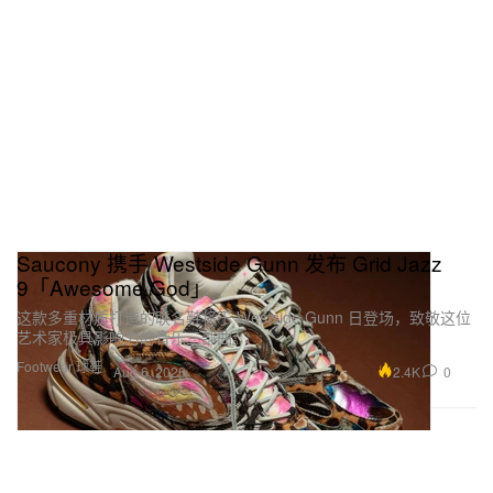
Saucony 携手 Westside Gunn 发布 Grid Jazz
9「Awesome God」
这款多重材质打造的联名鞋将于 Westside Gunn 日登场，致敬这位
艺术家极具影响力的音乐三部曲。
Footwear 球鞋
2.4K
0
Aug 6, 2026