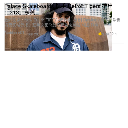
Palace Skateboards 携手 Detroit Tigers 推出
「313」系列
教练夹克、New Era 59FIFTY 棒球帽、定制 Rawlings 棒球与滑板
板面领衔登场，联手这家伦敦品牌带来最新 MLB 联名。
Fashion 时装
3.8K
1
Jun 29, 2026