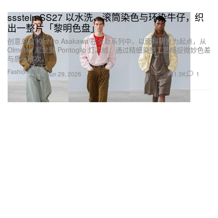
ssstein SS27 以水洗、滚筒染色与环染牛仔，织
出一整片「黎明色盘」
创意总监 Kiichiro Asakawa 在全新系列中，以面料研发为起点，从
Olmetex 尼龙到 Pontoglio 灯芯绒，通过精细染整工艺捕捉微妙色差
与质感层次。
Fashion 时装
1.3K
1
Jun 29, 2026