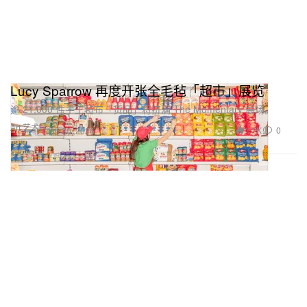
Lucy Sparrow 再度开张全毛毡「超市」展览
逾 21,000 件手工毡布「货品」将挤满 The Momentary 展场。
Art 艺术
1.1K
0
Jun 30, 2026