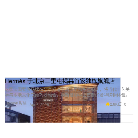
Hermès 于北京三里屯揭幕首家独栋旗舰店
这家法国奢侈品牌在北京打造全新五层独栋旗舰店，将当代工艺美
学与本地文化底蕴巧妙融合，焕新诠释中国首都的奢华购物体验。
Fashion 时装
2.8K
0
Apr 7, 2026