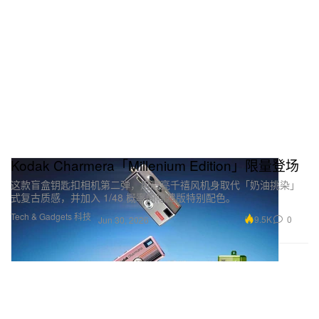
Kodak Charmera「Millenium Edition」限量登场
这款盲盒钥匙扣相机第二弹，用高亮千禧风机身取代「奶油挑染」
式复古质感，并加入 1/48 概率的隐藏版特别配色。
Tech & Gadgets 科技
9.5K
0
Jun 30, 2026