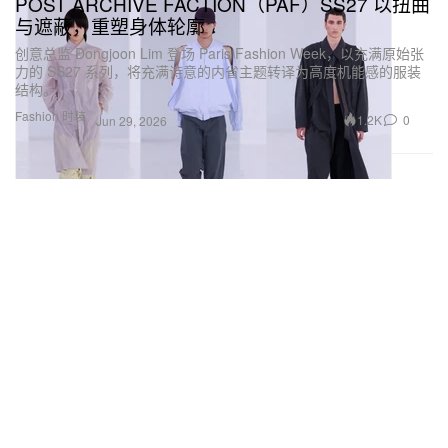
POST ARCHIVE FACTION（PAF）SS27 以扭曲
与遮蔽，重塑身体轮廓
创意总监 Dongjoon Lim 登场 Paris Fashion Week，以充满原始张
力的 SS27 系列，将充满诗意的内省主题转译为高度机能感的服装
结构。
Fashion 时装
1.2K
0
Jun 29, 2026