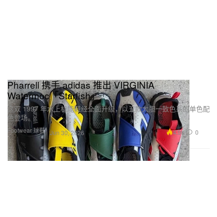
Pharrell 携手 adidas 推出 VIRGINIA
Watermoc「Starfish」
这双 1997 年水上机能鞋经全面升级，以五款大胆一致色系的单色配
色登场。
Footwear 球鞋
4.9K
0
Jun 30, 2026