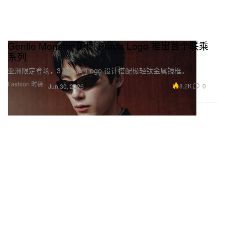
Gentle Monster 颠倒 Prada Logo 推出首个联乘
系列
亚洲限定登场，3 款侧向 Logo 设计搭配极轻钛金属镜框。
Fashion 时装
8.2K
0
Jun 30, 2026