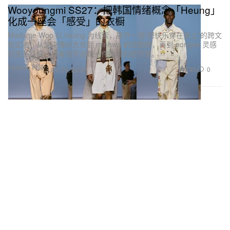
Wooyoungmi SS27：把韩国情绪概念「Heung」
化成一座会「感受」的衣橱
Madame Woo 以 heung 为线索，展开一场“把快乐穿在身上”的跨文
化实验：从皱染薄纱大衣到 minhwa 鹤纹刺绣，再到 norigae 灵感
的皮革挂饰，把喜悦写进每一件衣服的细节里。
Fashion 时装
795
0
Jun 29, 2026