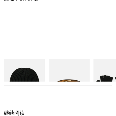
Needles
Needles
Needles
Watch Cap - Shetland Wool
Papillon Western Tip Belt -
Convertible Glo
Steer Leather
Shetland Wool
立刻购入
立刻购入
立刻购入
继续阅读