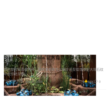
Brain Dead x Crocs 让大自然重塑 Echo II 与
Trailbreak 2
在巴黎时装周首秀中，两款焕新鞋型以蜗牛造型挂饰搭配大理石纹
中底惊艳亮相。
Footwear 球鞋
9.8K
0
Jun 30, 2026