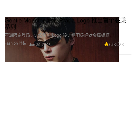
Gentle Monster 颠倒 Prada Logo 推出首个联乘
系列
亚洲限定登场，3 款侧向 Logo 设计搭配极轻钛金属镜框。
Fashion 时装
8.2K
0
Jun 30, 2026