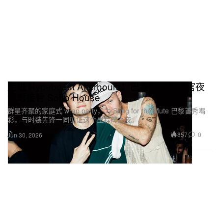
走进 Hypebeast Afterhours：巴黎时装周收官夜
派对接管 Soho House
群星齐聚的家庭式 wrap party，为 Song for the Mute 巴黎首秀喝
彩，与时装先锋一同见证这个里程碑之夜。
857
0
Jun 30, 2026