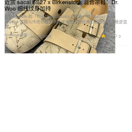
近赏 sacai SS27 x Birkenstock 混合凉鞋：Dr.
Woo 细线纹身加持
Chitose Abe 的「The New Classics」秀场，将 Boston 木屐、
Arizona 凉鞋与传奇纹身艺术碰撞重组，把经典舒适履型玩成叛逆混
种。
Footwear 球鞋
4.7K
0
Jun 30, 2026