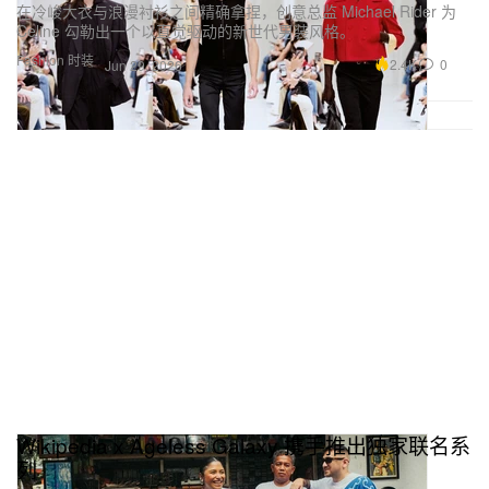
在冷峻大衣与浪漫衬衫之间精确拿捏，创意总监 Michael Rider 为
Celine 勾勒出一个以直觉驱动的新世代男装风格。
Fashion 时装
2.4K
0
Jun 29, 2026
Wikipedia x Ageless Galaxy 携手推出独家联名系
列