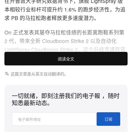
在开普敦大学研究数据背书下，旗舰 LightSpray 版
本相较行业标杆可提升约 1.6% 的跑步经济性，为追
求 PB 的马拉松跑者释放更多速度潜力。
On 正式发表其屡夺马拉松佳绩的长距离跑鞋系列第
2 代，带来全新 Cloudboom Strike 2 以及自动化
LightSpray Cloudboom Strike 2。这个升级竞速阵容
以运动员直觉与运动科学交汇为设计核心，从结构细
阅读全文
节精准调校，以最大化跑步效率，打造工程化的
这篇文章是从英文自动翻译的。
「fresh-leg 优势」，助跑者在 26.2 英里赛事最后冲
刺阶段仍能维持菁英级高速表现。
一切就绪，即刻注册我们的电子報 ，随时
全新第 2 代 Cloudboom 系列在结构上的核心升级，
知悉最新动态。
来自 CloudTec Sphere™ 的首次登场。这项对 On 专
利泡棉配置的重大进化，透过精准计算的几何结构与
订阅
避震导流通道，在强化冲击吸收的同时，进一步放大