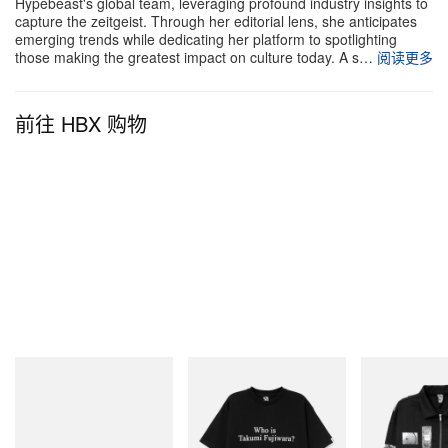
Hypebeast's global team, leveraging profound industry insights to
书，University of Cape Town 最新研究亦证实，自动
capture the zeitgeist. Through her editorial lens, she anticipates
emerging trends while dedicating her platform to spotlighting
化 LightSpray 版本相较业界顶尖标准，可带来约
those making the greatest impact on culture today. A s…
阅读更多
1.6% 的跑步效率提升。
前往 HBX 购物
这双跑鞋在尚未正式上市前，已于世界舞台累积亮眼
战绩，协助 On 精英选手大幅刷新个人纪录。当中包
括 Hellen Obiri 在 London 将个人最佳一口气推进 1
分 48 秒、Yeman Crippa 于 Paris 以策略性跑法取胜
并提升成绩 48 秒，以及 Joe Klecker 在 Boston 将自
己 PB 直接压缩 4 分 41 秒。为迎接自动化运动装备
日益攀升的需求，On 已成功扩张其生产版图：在
2025 年于 Zurich 启用首座自动化枢纽后，再于
South Korea Busan 近郊打造第二座大型机械化生产
Puma
INITIAL
INITIAL
基地，并已于 2026 年 4 月正式投产。
H-Street Once-A-Year
Billionaire Boys Club X Initial
Billionaire Boys 
D Cotton T-Shirt 3
D Cotton Jacket
立刻购入
Cloudboom Strike 2 与 LightSpray Cloudboom
立刻购入
立刻购入