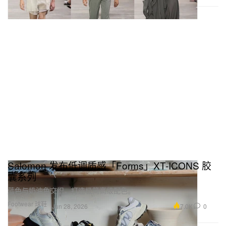
Salomon 发布低调质感「Forms」XT-ICONS 胶
囊系列
蓝色与奶油色交织，打造极简高级配色。
Footwear 球鞋
7.0K
0
Jun 28, 2026