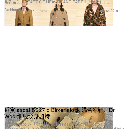
系列名为「HEART OF HEAVEN AND EARTH 少年登封」。
Fashion 时装
161
0
Mar 30, 2026
近赏 sacai SS27 x Birkenstock 混合凉鞋：Dr.
Woo 细线纹身加持
Chitose Abe 的「The New Classics」秀场，将 Boston 木屐、