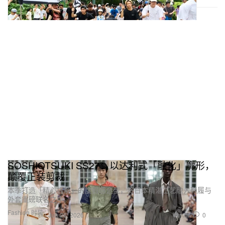
SOSHIOTSUKI SS27：以达利式「融化」廓形，
颠覆正装剪裁
本季打造「精心拆解」的度假感造型，将日本精湛工艺融入鞋履与
外套重磅联名之中。
Fashion 时装
1.6K
0
Jun 28, 2026