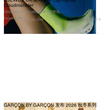
Cloudmonster
Cloudsolo 与 Cloudtilt Hi 亦一同登场。
Footwear 球鞋
306
0
May 14, 2026
GARÇON BY GARÇON 发布 2026 秋冬系列