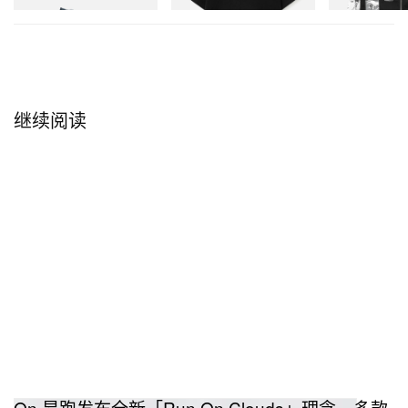
Strike 2 将于 2026 年 7 月 30 日全球正式上市。两款
鞋型皆可于 on.com 官网直购，亦会登陆全球指定高
端跑步专门零售通路。
继续阅读
On 昂跑发布全新「Run On Clouds」理念，多款