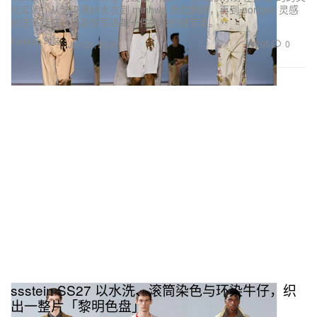
化实验：从皱染薄纱大衣到 minhwa 鹤纹刺绣，再到 norigae 灵感
的皮革挂饰，把喜悦写进每一件衣服的细节里。
Fashion 时装
795
0
Jun 29, 2026
ssstein SS27 以水洗、滚筒染色与环染牛仔，织
出一整片「黎明色盘」