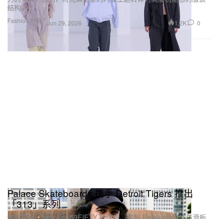
结构。
Fashion 时装
1.2K
0
Jun 29, 2026
Palace Skateboards 携手 Detroit Tigers 推出
「313」系列
教练夹克、New Era 59FIFTY 棒球帽、定制 Rawlings 棒球与滑板