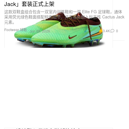
Jack」套装正式上架
这款双鞋盒组合包含一双室内训练鞋和一双 Elite FG 足球鞋，通体
采用荧光绿色鞋面搭配棕色细节，并在各处融入标志性 Cactus Jack
元素。
Footwear 球鞋
3.4K
0
Jun 29, 2026