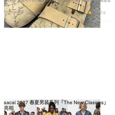
Arizona 凉鞋与传奇纹身艺术碰撞重组，把经典舒适履型玩成叛逆混
种。
Footwear 球鞋
4.6K
0
Jun 30, 2026
sacai 2027 春夏男装系列「The New Classics」
亮相
用 Preppy 传统硬撼 Sound System 文化。