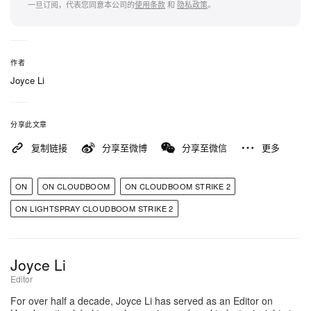
能量回弹。此系统搭载重新设计的 Helion™
一旦订阅，代表您同意本公司的
使用条款
和
隐私政策
。
HF（hyper foam）中底，较第 1 代泡棉减重约
15%。夹于双层不同密度 Helion HF 之间的，则是一
片弧形碳纤 Speedboard®，经重新调校后比以往更
作者
轻、更刚硬，为每一步提供即时而俐落的前进推进
Joyce Li
力。
分享此文章
是次发表当中的巅峰之作，搭载 On 革命性的
复制链接
分享至微博
分享至微信
更多
LightSpray™ Upper 科技。相较于动辄需要跨多个工
厂、超过 200 道工序的传统制程，LightSpray 以在
ON
ON CLOUDBOOM
ON CLOUDBOOM STRIKE 2
地化机械臂自动化操作，于短短数分钟内喷射长达
ON LIGHTSPRAY CLOUDBOOM STRIKE 2
1.5 公里的专用纤维，将鞋面生产浓缩成单一步骤。
成品是一体成形、无缝、无胶、无鞋带设计的鞋面，
贴合足部宛如第二层肌肤。根据环境顾问公司 Vaayu
Joyce Li
Editor
的产品生命周期评估，此零浪费制程可将鞋面碳足迹
For over half a decade, Joyce Li has served as an Editor on
最多降低 65%。为这份环保优势同时加上速度背