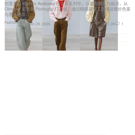
创意总监 Kiichiro Asakawa 在全新系列中，以面料研发为起点，从
Olmetex 尼龙到 Pontoglio 灯芯绒，通过精细染整工艺捕捉微妙色差
与质感层次。
Fashion 时装
1.3K
1
Jun 29, 2026