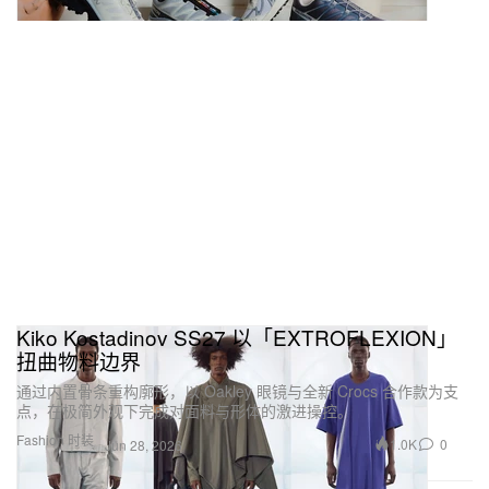
Kiko Kostadinov SS27 以「EXTROFLEXION」
扭曲物料边界
通过内置骨条重构廓形，以 Oakley 眼镜与全新 Crocs 合作款为支
点，在极简外观下完成对面料与形体的激进操控。
Fashion 时装
1.0K
0
Jun 28, 2026