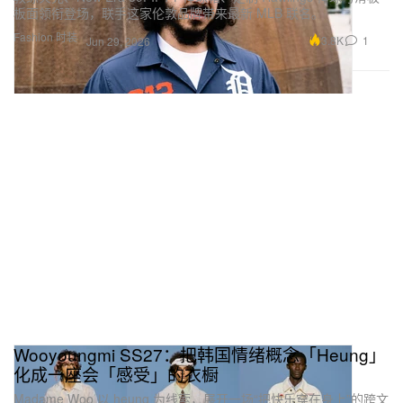
板面领衔登场，联手这家伦敦品牌带来最新 MLB 联名。
Fashion 时装
3.8K
1
Jun 29, 2026
Wooyoungmi SS27：把韩国情绪概念「Heung」
化成一座会「感受」的衣橱
Madame Woo 以 heung 为线索，展开一场“把快乐穿在身上”的跨文