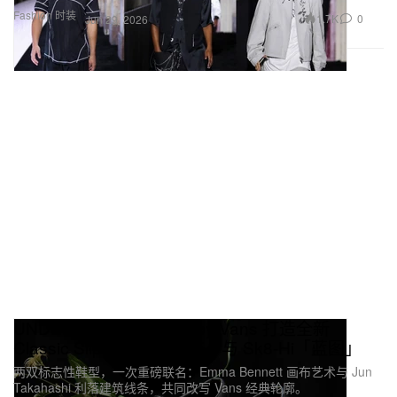
Fashion 时装
1.7K
0
Jun 29, 2026
UNDERCOVER x OTW by Vans 打造全新
Classic Slip-On 98「画布」与 Sk8-Hi「蓝图」
两双标志性鞋型，一次重磅联名：Emma Bennett 画布艺术与 Jun
Takahashi 利落建筑线条，共同改写 Vans 经典轮廓。