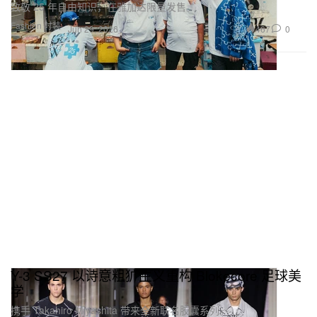
致敬 25 年自由知识，在雅加达限量发售。
Fashion 时装
467
0
Jun 29, 2026
Y-3 SS27 以诗意粗犷主义重构 Blokecore 足球美
学
携手 Takahiro Miyashita 带来全新联名胶囊系列。