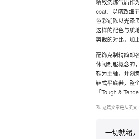
精致洗炼气质作为
coat、以精致
色彩铺陈以光泽
这样的配色与质
剪裁的对比，加
配饰克制精简却
休闲制服概念的，是与
鞋为主轴，并刻
鞋式平底鞋，整
「Tough & Te
这篇文章是从英文
一切就绪，