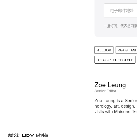
一旦订阅，代表您同
REEBOK
PARIS FAS
REBOOK FREESTYLE
Zoe Leung
Senior Editor
Zoe Leung is a Senior
horology, art, design
visits with Maisons li
前往 HBX 购物