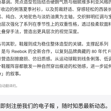
基调。亮点造型包括结合硬朗气质与细腻维多利亚风格的 c
细节收边的俐落夏季衬衫，以及剪裁舒适、穿感轻松的西装
黑、纯白、大地驼色与淡奶油黄为主轴，交织鲜明红调与
地层次强化了系列在季节性上的双重性格，透过极柔软面
上叠穿手法，营造出更具层次的视觉深度。
各司其职，鞋履则成为稳住整体造型的关键。支撑起系列
 Reebok 的全新合作，以复刻品牌典藏的 80 年代 Free
意营造刮擦磨损、仿旧质感。从运动球鞋到线条俐落、低
个鞋履阵容都散发一种自然穿出痕迹的松弛感，进一步延
nder」的叙事。
自动翻译的。
即刻注册我们的电子報 ，随时知悉最新动态。