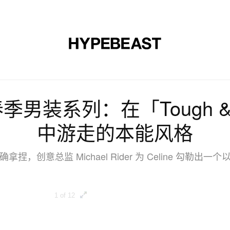
时尚
球鞋
艺术
设计
音乐
生活风格
网店
27 春季男装系列：在「Tough &
中游走的本能风格
，创意总监 Michael Rider 为 Celine 勾勒
1 of 12