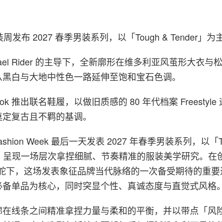
时装周发布 2027 春季男装系列，以「Tough & Tender」
hael Rider 的主导下，全新廓形在维多利亚风茧形大衣
从黑白与大地中性色一路延伸至饱和宝石色调。
ok 推出联名鞋履，以做旧质感的 80 年代档案 Freestyl
奠定复古且不羁的基调。
is Fashion Week 最后一天发表 2027 年春季男装系列，以「T
主题，呈现一场层次拿捏细腻、节奏精准的服装美学研究。在
ider 掌舵下，这场发表象征品牌当代脉络的一次备受期待的重
必备单品为核心，同时突显个性、真诚态度与直觉式风格
廓在线条之间精准拿捏力量与柔和的平衡，并以带点「风