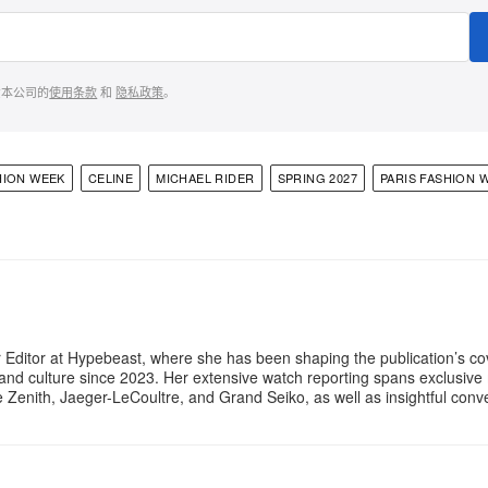
意本公司的
使用条款
和
隐私政策
。
HION WEEK
CELINE
MICHAEL RIDER
SPRING 2027
PARIS FASHION 
 Editor at Hypebeast, where she has been shaping the publication’s co
, and culture since 2023. Her extensive watch reporting spans exclusiv
ke Zenith, Jaeger-LeCoultre, and Grand Seiko, as well as insightful con