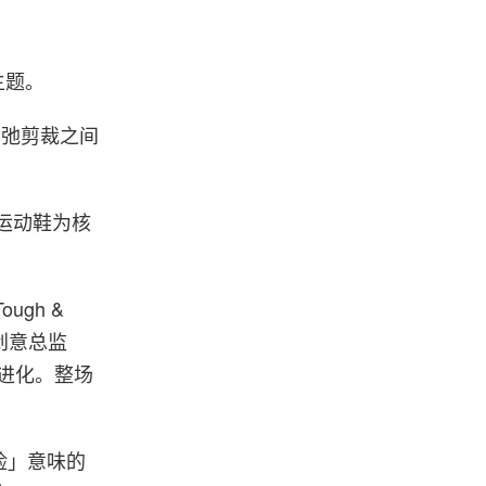
为主题。
与松弛剪裁之间
e 运动鞋为核
ough &
创意总监
要进化。整场
。
险」意味的