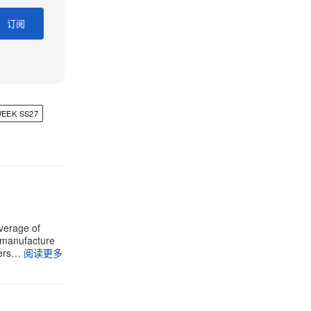
订阅
WEEK SS27
verage of
e manufacture
vers…
阅读更多