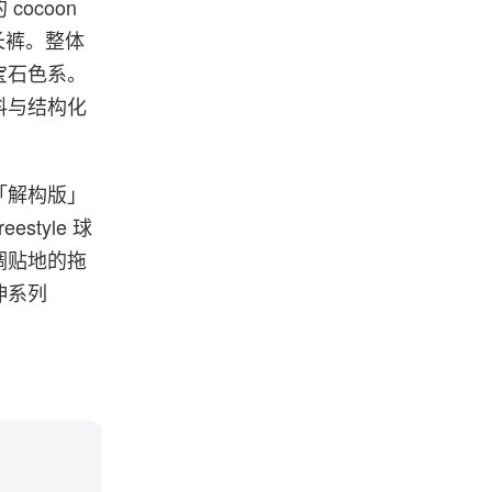
ocoon
长裤。整体
宝石色系。
料与结构化
「解构版」
style 球
调贴地的拖
伸系列