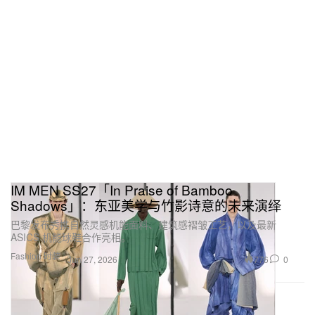
IM MEN SS27「In Praise of Bamboo
Shadows」：东亚美学与竹影诗意的未来演绎
巴黎发布秀携自然灵感机能面料、建筑感褶皱工艺，以及最新
ASICS 机能球鞋合作亮相。
Fashion 时装
776
0
Jun 27, 2026