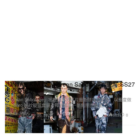
JUNTAE KIM 以「Korean Sabotage」重写 SS27
朋克身份叙事
「Korean Sabotage」将被遗弃的碎片重新拼接成生命，以重度做
旧、Boro 拼纹靛蓝套装，释放截然一新的朋克能量。
Fashion 时装
663
0
Jun 26, 2026