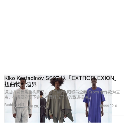
Kiko Kostadinov SS27 以「EXTROFLEXION」
扭曲物料边界
通过内置骨条重构廓形，以 Oakley 眼镜与全新 Crocs 合作款为支
点，在极简外观下完成对面料与形体的激进操控。
Fashion 时装
999
0
Jun 28, 2026