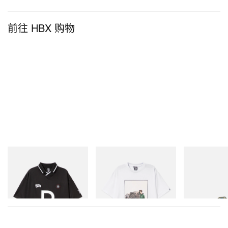
前往 HBX 购物
INITIAL
INITIAL
Merrell 1TRL
Billionaire Boys Club X Initial
Billionaire Boys Club X Initial
Merrell 1TRL X
D Game Shirt
D Cotton T-Shirt 2
Mini Hydro Nex
立刻购入
立刻购入
立刻购入