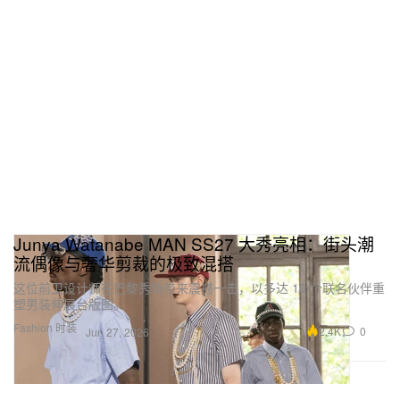
Junya Watanabe MAN SS27 大秀亮相：街头潮
流偶像与奢华剪裁的极致混搭
这位前卫设计师在巴黎秀场带来震撼一击，以多达 16 个联名伙伴重
塑男装伸展台版图。
Fashion 时装
2.4K
0
Jun 27, 2026