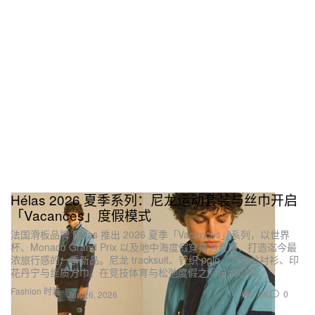
Hélas 2026 夏季系列：尼龙运动套装与丝巾开启
「Vacances」度假模式
法国滑板品牌 Hélas 推出 2026 夏季「Vacances」系列，以世界
杯、Monaco Grand Prix 以及地中海度假穿搭为灵感，打造迄今最
浓旅行感的一季新品。尼龙 tracksuit、针织 polo、人造丝衬衫、印
花丹宁与丝质方巾，在竞技体育与松弛度假之间自如切换。
Fashion 时装
1.0K
0
Jun 26, 2026