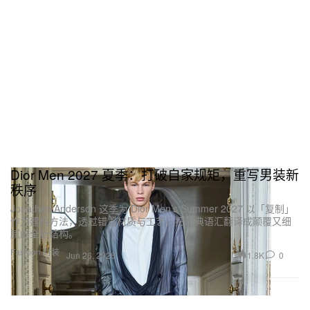
Dior Men 2027 夏季：打破自家规矩，重写男装新
秩序
Jonathan Anderson 这季为 Dior Men’s Summer 2027 以「复制」
作为建构方法，透过错置材质与工艺，把经典语汇翻译成颠覆又细
腻的全新结构。
Fashion 时装
1.8K
0
Jun 26, 2026