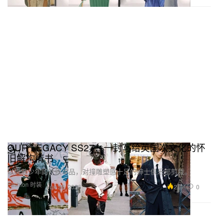
OUR LEGACY SS27：一封写给英国次文化的怀
旧解构情书
以懒散少年的针织单品，对撞雕塑感十足的绅士俱乐部剪裁。
Fashion 时装
2.3K
0
Jun 26, 2026