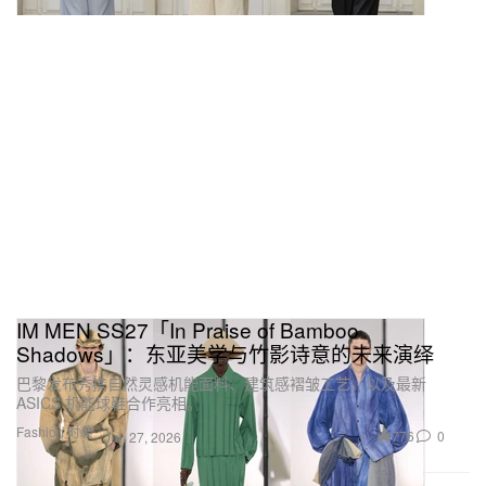
IM MEN SS27「In Praise of Bamboo
Shadows」：东亚美学与竹影诗意的未来演绎
巴黎发布秀携自然灵感机能面料、建筑感褶皱工艺，以及最新
ASICS 机能球鞋合作亮相。
Fashion 时装
776
0
Jun 27, 2026