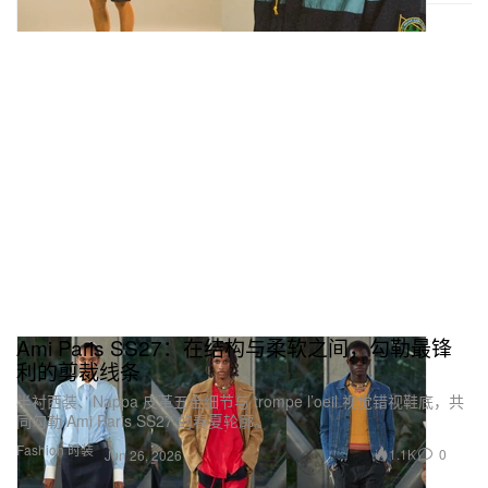
Ami Paris SS27：在结构与柔软之间，勾勒最锋
利的剪裁线条
半衬西装、Nappa 皮革五金细节与 trompe l’oeil 视觉错视鞋底，共
同勾勒 Ami Paris SS27 的春夏轮廓。
Fashion 时装
1.1K
0
Jun 26, 2026