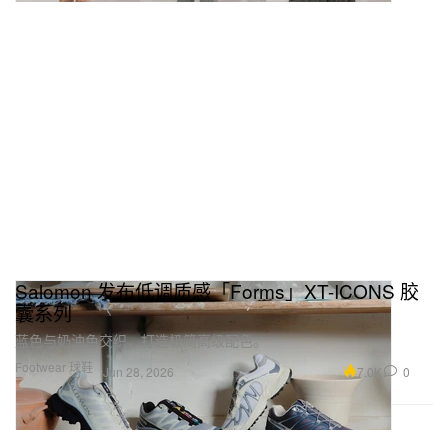
Salomon 发布低调质感「Forms」XT-ICONS 胶
囊系列
蓝色与奶油色交织，打造极简高级配色。
Footwear 球鞋
7.0K
0
Jun 28, 2026