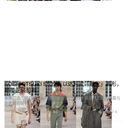
SOSHIOTSUKI SS27：以达利式「融化」廓形，
颠覆正装剪裁
本季打造「精心拆解」的度假感造型，将日本精湛工艺融入鞋履与
外套重磅联名之中。
Fashion 时装
1.6K
0
Jun 28, 2026