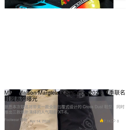
MM6 Maison Margiela x Salomon 2026 夏季联名
鞋履系列曝光
据悉本次联名将带来一款全新包覆式设计的 Cross Dust 鞋型，同时
推出三款焕新演绎的人气鞋款 XT-6。
Footwear 球鞋
7.1K
0
Apr 14, 2026