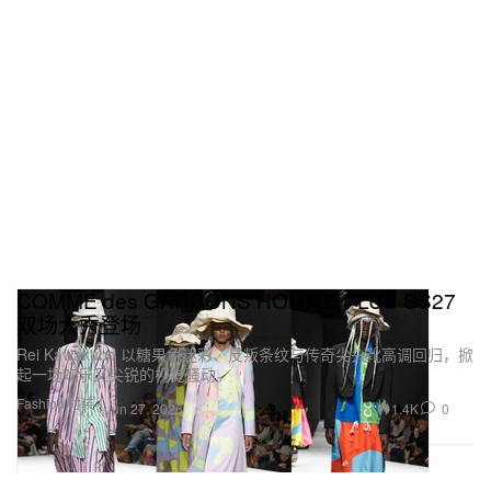
COMME des GARÇONS HOMME PLUS SS27
双场大秀登场
Rei Kawakubo 以糖果色迷彩、反叛条纹与传奇尖头靴高调回归，掀
起一场欢乐又尖锐的视觉骚动。
Fashion 时装
1.4K
0
Jun 27, 2026