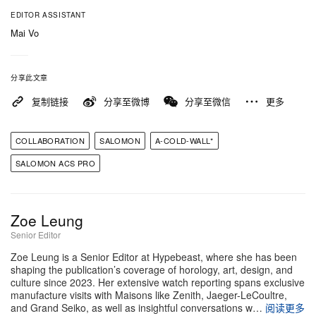
EDITOR ASSISTANT
Mai Vo
分享此文章
复制链接
分享至微博
分享至微信
更多
COLLABORATION
SALOMON
A-COLD-WALL*
SALOMON ACS PRO
Zoe Leung
Senior Editor
Zoe Leung is a Senior Editor at Hypebeast, where she has been
shaping the publication’s coverage of horology, art, design, and
culture since 2023. Her extensive watch reporting spans exclusive
manufacture visits with Maisons like Zenith, Jaeger-LeCoultre,
and Grand Seiko, as well as insightful conversations w…
阅读更多