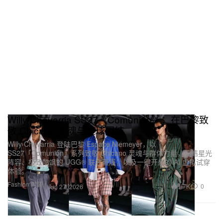
Willy Chavarria SS27《Comunión》：在巴黎致
敬 Chicano 灵魂与全球团结
Willy Chavarria 登陆巴黎 Espace Niemeyer，以
SS27「Comunión」系列致敬 Chicano 灵魂与群体力量，集结星光
阵容、极致酷飒的 UGG® 联名鞋履，以及一键开启的 AI 虚拟试穿
体验。
Fashion 时装
1.7K
0
Jun 27, 2026