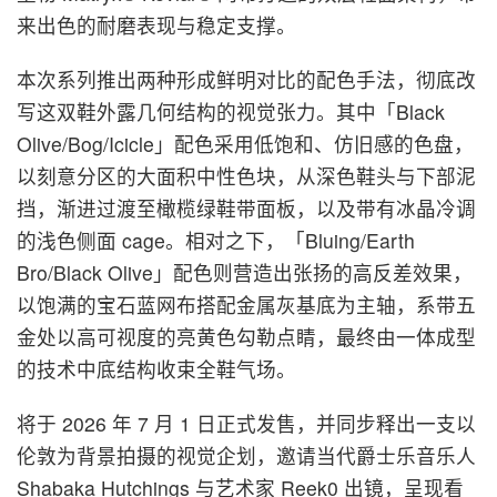
来出色的耐磨表现与稳定支撑。
本次系列推出两种形成鲜明对比的配色手法，彻底改
写这双鞋外露几何结构的视觉张力。其中「Black
Olive/Bog/Icicle」配色采用低饱和、仿旧感的色盘，
以刻意分区的大面积中性色块，从深色鞋头与下部泥
挡，渐进过渡至橄榄绿鞋带面板，以及带有冰晶冷调
的浅色侧面 cage。相对之下，「Bluing/Earth
Bro/Black Olive」配色则营造出张扬的高反差效果，
以饱满的宝石蓝网布搭配金属灰基底为主轴，系带五
金处以高可视度的亮黄色勾勒点睛，最终由一体成型
的技术中底结构收束全鞋气场。
将于 2026 年 7 月 1 日正式发售，并同步释出一支以
伦敦为背景拍摄的视觉企划，邀请当代爵士乐音乐人
Shabaka Hutchings 与艺术家 Reek0 出镜，呈现看