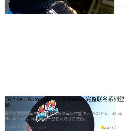
L’Art de L’Automobile x Salomon 完整联名系列登
场
来自巴黎的汽车生活方式品牌将赛车级性能注入 ACS Pro、S/Lab
Phantasm 3，同步推出一整套高燃联名装备。
Fashion 时装
4.4K
1
Apr 8, 2026