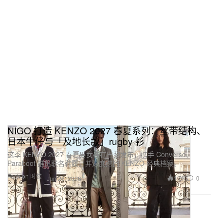
NIGO 打造 KENZO 2027 春夏系列：丝带结构、
日本牛仔与「及地长款」rugby 衫
这季 KENZO 2027 春夏男女装在巴黎发布，携手 Converse、
Paraboot 推出联名鞋履，并深度挖掘 KENZO 经典档案。
Fashion 时装
1.2K
0
Jun 26, 2026