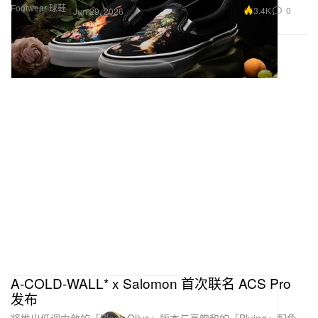
Footwear 球鞋
3.4K
0
Jun 29, 2026
A-COLD-WALL* x Salomon 首次联名 ACS Pro
发布