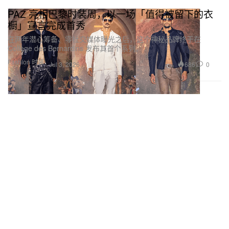
PAZ 亮相巴黎时装周，以一场「值得被留下的衣
橱」宣言完成首秀
在两年潜心筹备、零社交媒体曝光之后，这个神秘品牌终于在
Collège des Bernardins 发布其首个系列。
Fashion 时装
686
0
Jul 3, 2026