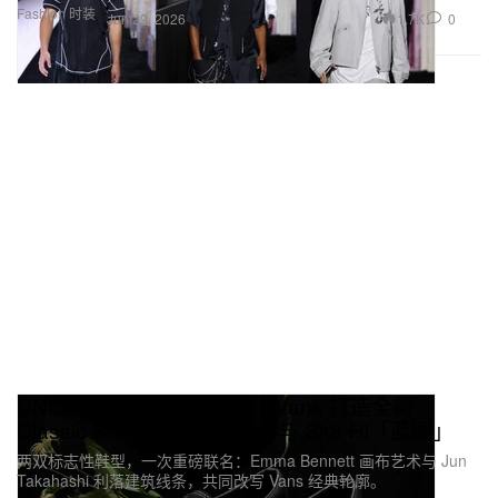
Fashion 时装
1.7K
0
Jun 29, 2026
UNDERCOVER x OTW by Vans 打造全新
Classic Slip-On 98「画布」与 Sk8-Hi「蓝图」
两双标志性鞋型，一次重磅联名：Emma Bennett 画布艺术与 Jun
Takahashi 利落建筑线条，共同改写 Vans 经典轮廓。