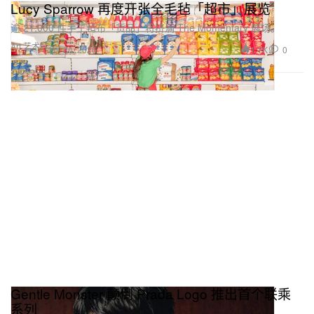
Lucy Sparrow 再度开张全毛毡「超市」展览
逾 21,000 件手工毡布「货品」将挤满 The Momentary 展场。
Art 艺术
1.1K
0
Jun 30, 2026
Gentle Monster 颠倒 Prada Logo 推出首个联乘
系列