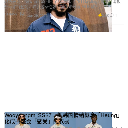
教练夹克、New Era 59FIFTY 棒球帽、定制 Rawlings 棒球与滑板
板面领衔登场，联手这家伦敦品牌带来最新 MLB 联名。
Fashion 时装
3.8K
1
Jun 29, 2026
Wooyoungmi SS27：把韩国情绪概念「Heung」
化成一座会「感受」的衣橱