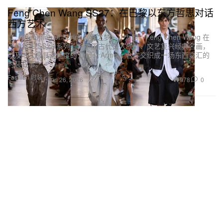
Feng Chen Wang SS27：在巴黎以东方哲思对话
西方艺术
以「Dreaming of Spring（春之梦）」为题，Feng Chen Wang 在
巴黎发布 SS27 系列，将中国古代文人气韵、文艺复兴经典名画，
以及一次极具话题度的 Under Armour 合作交织成一场东西交汇的
时装叙事。
Fashion 时装
978
0
Jun 26, 2026