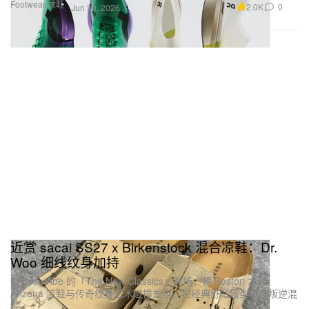
Footwear 球鞋
2.0K
0
Jun 30, 2026
近赏 sacai SS27 x Birkenstock 混合凉鞋：Dr.
Woo 细线纹身加持
Chitose Abe 的「The New Classics」秀场，将 Boston 木屐、
Arizona 凉鞋与传奇纹身艺术碰撞重组，把经典舒适履型玩成叛逆混
种。