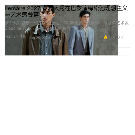
Lemaire 2027 春夏大秀在巴黎演绎松弛理想主义
与艺术感叠穿
整个系列游走于俏皮的双重性、70 年代式浪漫情怀，以及与艺术家
Claudine Wick 带来如梦似幻的跨界合作之中。
Fashion 时装
2.5K
0
Jun 25, 2026