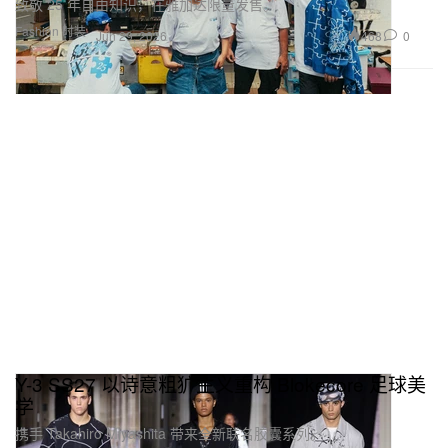
致敬 25 年自由知识，在雅加达限量发售。
Fashion 时装
468
0
Jun 29, 2026
Y-3 SS27 以诗意粗犷主义重构 Blokecore 足球美
学
携手 Takahiro Miyashita 带来全新联名胶囊系列。