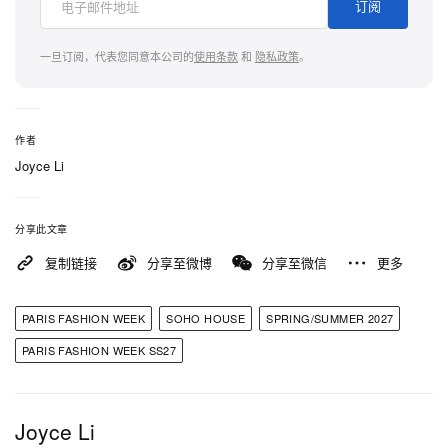
订阅
满，气场强烈。曾获 Grammy 提名的 Freddie Gibbs
以其标志性风格坐镇现场，与 ACRONYM 灵魂人物
一旦订阅，代表您同意本公司的
使用条款
和
隐私政策
。
Errolson Hugh 并肩互动。宾客名单堪称男装未来蓝
图缩影，吸引了一众前卫设计师，包括 Juntae
Kim、刚于 Paris Fashion Week 发布 PUMA CELL
作者
GEO 1 的 Jiyong Kim，以及 FFFPostalservice 的
Joyce Li
Jonathan Choe 等紧密圈层成员，在一杯杯顶级干邑
之间，分享这个时装周刚结束后的「前线战事」。
分享此文章
复制链接
分享至微博
分享至微信
更多
当晚 Hypebeast Afterhours 节目之中，最具情感重量
的一幕，莫过于向 Song for the Mute 致敬的祝酒时
PARIS FASHION WEEK
SOHO HOUSE
SPRING/SUMMER 2027
刻。Hypebeast 联同品牌挚友与家人，一同举杯向共
PARIS FASHION WEEK SS27
同创办人 Melvin Tanaya 及拍档 Lyna Ty 致意，庆祝
这个澳洲品牌于 Paris 首度举办独立大秀的里程碑。
这场发表获得业界一致盛赞，令 Soho House 的庭院
Joyce Li