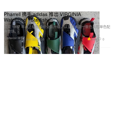
Pharrell 携手 adidas 推出 VIRGINIA
Watermoc「Starfish」
这双 1997 年水上机能鞋经全面升级，以五款大胆一致色系的单色配
色登场。
Footwear 球鞋
4.9K
0
Jun 30, 2026