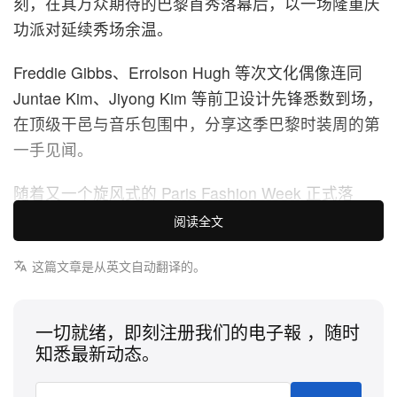
刻，在其万众期待的巴黎首秀落幕后，以一场隆重庆
功派对延续秀场余温。
Freddie Gibbs、Errolson Hugh 等次文化偶像连同
Juntae Kim、Jiyong Kim 等前卫设计先锋悉数到场，
在顶级干邑与音乐包围中，分享这季巴黎时装周的第
一手见闻。
随着又一个旋风式的 Paris Fashion Week 正式落
幕，Hypebeast 进驻氛围私密且层次丰富的 Soho
阅读全文
House Paris 空间，举办招牌派对「Hypebeast
这篇文章是从英文自动翻译的。
Afterhours」闭幕之夜。当晚云集时装圈核心人物、
全球品味指标与一众突破框架的设计师，彷彿集体舒
了一口长气，将紧绷的伸展台日程节奏彻底释放，化
一切就绪，即刻注册我们的电子報 ，随时
作一场专注于社群、文化与创意里程碑的纯粹庆典。
知悉最新动态。
空间很快就被嘻哈殿堂级人物与机能服领军先锋所填