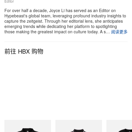
Editor
成为众人静心消化、细细回味这份成就的理想落脚
For over half a decade, Joyce Li has served as an Editor on
点。
Hypebeast's global team, leveraging profound industry insights to
capture the zeitgeist. Through her editorial lens, she anticipates
烘托全场氛围的声景，由一支火力全开的 DJ 阵容精
emerging trends while dedicating her platform to spotlighting
those making the greatest impact on culture today. A s…
阅读更多
心策划。Broodoo Ramses 与 Yung Andy 接力掌控
turntable，以厚实震撼的低音线条、罕见特别版本与
前往 HBX 购物
高节奏 club 律动无缝衔接，令现场始终律动不断。
为确保庆祝情绪一路高涨，历史悠久的 Courvoisier
担任当晚官方酒水赞助，精选呈上多款量身调配、带
有现代感的干邑调酒，让派对能量一路延续至巴黎清
晨。
INITIAL
INITIAL
INITIAL
Billionaire Boys Club X Initial
Billionaire Boys Club X Initial
BILLIONAIRE 