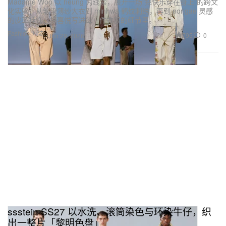
Madame Woo 以 heung 为线索，展开一场“把快乐穿在身上”的跨文
化实验：从皱染薄纱大衣到 minhwa 鹤纹刺绣，再到 norigae 灵感
的皮革挂饰，把喜悦写进每一件衣服的细节里。
Fashion 时装
795
0
Jun 29, 2026
ssstein SS27 以水洗、滚筒染色与环染牛仔，织
出一整片「黎明色盘」