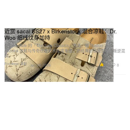
近赏 sacai SS27 x Birkenstock 混合凉鞋：Dr.
Woo 细线纹身加持
Chitose Abe 的「The New Classics」秀场，将 Boston 木屐、
Arizona 凉鞋与传奇纹身艺术碰撞重组，把经典舒适履型玩成叛逆混
种。
Footwear 球鞋
4.6K
0
Jun 30, 2026