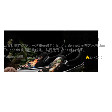
UNDERCOVER x OTW by Vans 打造全新
Classic Slip-On 98「画布」与 Sk8-Hi「蓝图」
两双标志性鞋型，一次重磅联名：Emma Bennett 画布艺术与 Jun
Takahashi 利落建筑线条，共同改写 Vans 经典轮廓。
Footwear 球鞋
3.4K
0
Jun 29, 2026