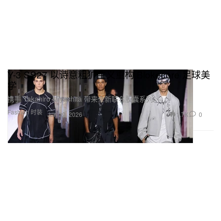
Y-3 SS27 以诗意粗犷主义重构 Blokecore 足球美
学
携手 Takahiro Miyashita 带来全新联名胶囊系列。
Fashion 时装
1.7K
0
Jun 29, 2026