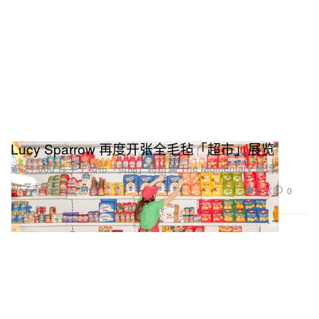
Lucy Sparrow 再度开张全毛毡「超市」展览
逾 21,000 件手工毡布「货品」将挤满 The Momentary 展场。
Art 艺术
1.1K
0
Jun 30, 2026