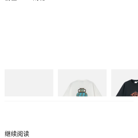
整体用色宛如一幅被活现眼前的印象派画布，以柔和
粉雾色调与鲜明饱和色块激烈碰撞。一件丝羊毛
trench coat 被染成饱和而日晒感十足的亮黄，内搭鲜
亮绿色衬衫，强势叠搭于羊毛混纺外套之下。配饰亦
呼应这种自然主义构思：橙色皮革长裤经压纹处理，
精准还原柑橘果皮细致凹凸的微观质地；另一款亮眼
长裙则以满布全身的丝质 organza 斜裁装饰条打造波
adidas Originals
Gramicci
Gramicci
浪起伏的效果，自上而下垂坠，如同海中摇曳的海
Handball Spezial Loafer
Vase Tee
Flame Tee
藻。
Shoes
立刻购入
立刻购入
立刻购入
本次发布中的鞋履与配饰系列主打高度百搭、可模组
化的结构造型。模特脚踏绑带凉鞋搭配高饱和色袜
子，行走于海岸礁石之上，同场迎来超轻量芭蕾平底
鞋新品「Les Ballerines Pietra」，其设计可轻松对折
继续阅读
收纳。手袋方面，品牌重新带回柔软皮革制的「The