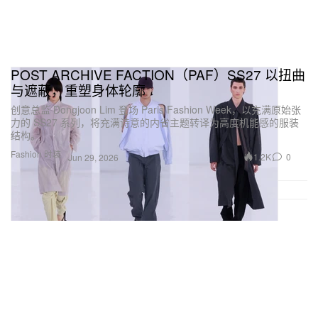
POST ARCHIVE FACTION（PAF）SS27 以扭曲
与遮蔽，重塑身体轮廓
创意总监 Dongjoon Lim 登场 Paris Fashion Week，以充满原始张
力的 SS27 系列，将充满诗意的内省主题转译为高度机能感的服装
结构。
Fashion 时装
1.2K
0
Jun 29, 2026