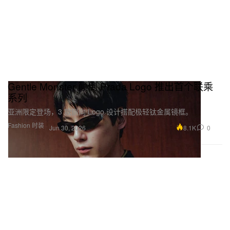
Gentle Monster 颠倒 Prada Logo 推出首个联乘
系列
亚洲限定登场，3 款侧向 Logo 设计搭配极轻钛金属镜框。
Fashion 时装
8.1K
0
Jun 30, 2026