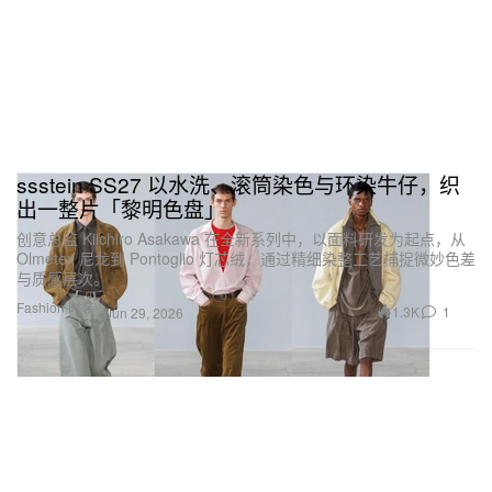
ssstein SS27 以水洗、滚筒染色与环染牛仔，织
出一整片「黎明色盘」
创意总监 Kiichiro Asakawa 在全新系列中，以面料研发为起点，从
Olmetex 尼龙到 Pontoglio 灯芯绒，通过精细染整工艺捕捉微妙色差
与质感层次。
Fashion 时装
1.3K
1
Jun 29, 2026