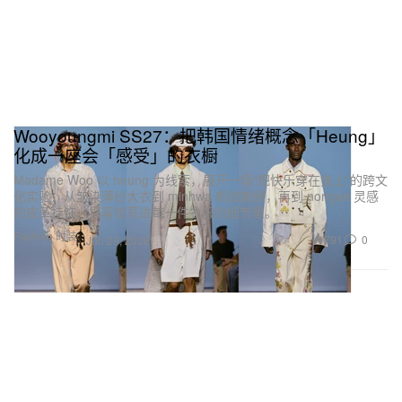
Wooyoungmi SS27：把韩国情绪概念「Heung」
化成一座会「感受」的衣橱
Madame Woo 以 heung 为线索，展开一场“把快乐穿在身上”的跨文
化实验：从皱染薄纱大衣到 minhwa 鹤纹刺绣，再到 norigae 灵感
的皮革挂饰，把喜悦写进每一件衣服的细节里。
Fashion 时装
791
0
Jun 29, 2026