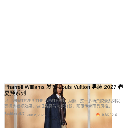
Valérie」手挽袋，以多款专属刺绣呈现，同时推出全
新大容量 tote「Le Tote Pietra」，凭借几何 calisson
形结构底座一眼辨识。整场全景式体验则配合由法国
电子音乐人 Para One 特别创作与改编的全新交响配
乐推进。
Pharrell Williams 发布 Louis Vuitton 男装 2027 春
夏预系列
以「WHATEVER THE WEATHER」为题，这一多场景胶囊系列以
高概念错视效果、做旧质感与功能剪裁，颠覆传统雨具风格。
Fashion 时装
19.8K
0
Jun 2, 2026