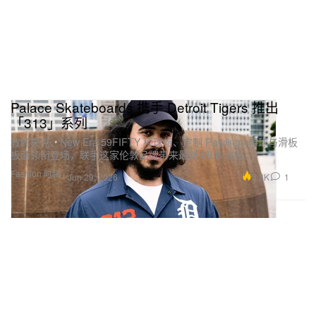
Palace Skateboards 携手 Detroit Tigers 推出
「313」系列
教练夹克、New Era 59FIFTY 棒球帽、定制 Rawlings 棒球与滑板
板面领衔登场，联手这家伦敦品牌带来最新 MLB 联名。
Fashion 时装
3.8K
1
Jun 29, 2026