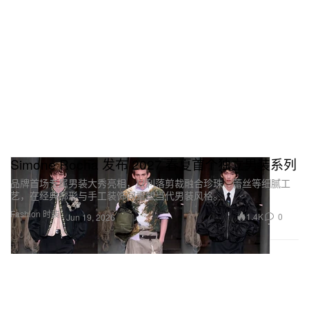
Simone Rocha 发布 2027 春夏首个独立男装系列
品牌首场专属男装大秀亮相，以利落剪裁融合珍珠、蕾丝等细腻工
艺，在经典廓形与手工装饰间重塑当代男装风格。
Fashion 时装
1.4K
0
Jun 19, 2026