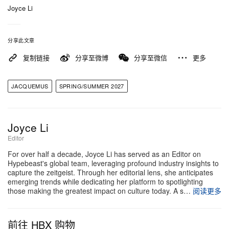
外套俐落扎入配以紧束皮带的长裤之中。
Joyce Li
质感同样是关键主角，品牌将精细手工工艺延伸至运
分享此文章
动风格与有机轮廓之中。一款经典运动背心剪影被彻
复制链接
分享至微博
分享至微信
更多
底重塑，以薄如纸张的皮革、黏合 crepe 呈现，并在
边缘加入一种源自日本传统的
shibori
技法——将布
JACQUEMUS
SPRING/SUMMER 2027
料紧紧绑缚于真实珍珠之上，再将珍珠取出，留下宛
如雕塑般的立体印记。这份俐落线条感，与多层次
Joyce Li
taffeta 裙摆及蓬松华丽的晚装形成鲜明对比，后者覆
Editor
满层层红色鸵鸟羽毛，全场约运用 2,700 组手工羽毛
For over half a decade, Joyce Li has served as an Editor on
簇，营造如海岸边绽放花苞般的视觉效果。
Hypebeast's global team, leveraging profound industry insights to
capture the zeitgeist. Through her editorial lens, she anticipates
Simon Porte Jacquemus 在声明中表示：「我将这个
emerging trends while dedicating her platform to spotlighting
those making the greatest impact on culture today. A s…
阅读更多
系列想像成夏日本身：阳光、色彩、日常小事的纯粹
之美，以及那种轻盈的感觉。对我来说，这就是幸
前往 HBX 购物
福……le bonheur。」