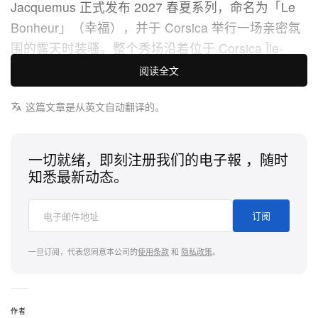
Jacquemus 正式发布 2027 春夏系列，命名为「Le
Bonheur」（幸福），并于 Corsica 举行一场亲密氛
围的露天时装骚。整个秀场沿着位于 Corsica Île-
Rousse、通往 Phare de la Pietra 的崎岖海风小径而
阅读全文
建，宛如一封献给地中海慢活夏日的诗意情书，借助
这篇文章是从英文自动翻译的。
清晨暖阳与海岸微风等自然元素，为前卫廓形注入如
水般流动的节奏感。
一切就绪，即刻注册我们的电子報 ，随时
整个系列在极简剪裁与夸张玩味结构之间灵动游走。
知悉最新动态。
以「让布料挣脱僵化结构」为出发点，设计师 Simon
Porte Jacquemus 大胆探索半透明质感与轻盈叠搭。
订阅
天桥上亮相的包括以细腻三层 organza 制成的轻薄西
装外套与同款短裤、随步伐鼓动的垂地长袍式大衣，
一旦订阅，代表您同意本公司的
使用条款
和
隐私政策
。
以及专为捕捉海岸微风而设计的黑色 chiffon 长裙。
男装系列则颠覆传统裁缝语言，著重束紧且轮廓鲜明
的腰线，以技术感 taffeta 套装为主角，结构分明的
作者