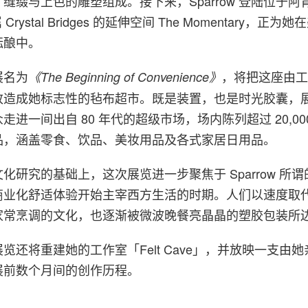
缝缀与上色的雕塑组成。接下来，Sparrow 登陆位于阿
隶属 Crystal Bridges 的延伸空间 The Momentary，正
酝酿中。
展名为
，将把这座由
《The Beginning of Convenience》
改造成她标志性的毡布超市。既是装置，也是时光胶囊，
进一间出自 80 年代的超级市场，场内陈列超过 20,00
品，涵盖零食、饮品、美妆用品及各式家居日用品。
化研究的基础上，这次展览进一步聚焦于 Sparrow 所
商业化舒适体验开始主宰西方生活的时期。人们以速度取
家常烹调的文化，也逐渐被微波晚餐亮晶晶的塑胶包装所
览还将重建她的工作室「Felt Cave」，并放映一支由
展前数个月间的创作历程。