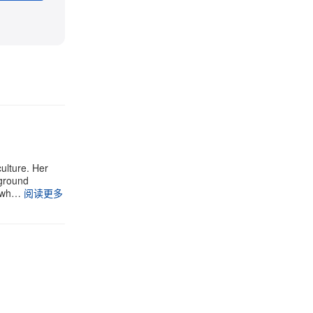
ulture. Her
rground
t wh…
阅读更多