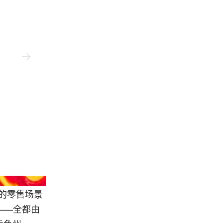
@sewyoursoul
帜的零售场景
——全都由