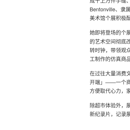
成千上万件手缝、
Bentonville、
美术馆个展积极
她即将登场的个
的艺术空间彻底
转时钟，带领观众走
工制作的仿真商
在过往大量消费文
开端」——一个
方便取代心力，
除超市体验外，展
新纪录片，记录