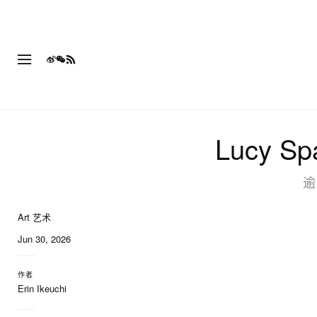
Lucy 
逾
Art 艺术
9 of 9
Jun 30, 2026
作者
Erin Ikeuchi