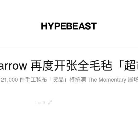
时尚
球鞋
艺术
设计
音乐
生活风格
网店
Sparrow 再度开张全毛毡
 21,000 件手工毡布「货品」将挤满 The Momentary 展
1 of 9