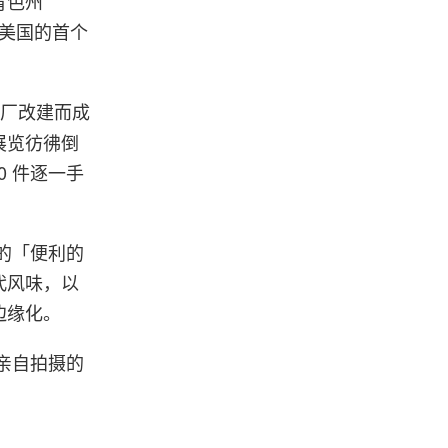
肯色州
为她在美国的首个
工厂改建而成
展览彷彿倒
0 件逐一手
谓的「便利的
代风味，以
边缘化。
她亲自拍摄的