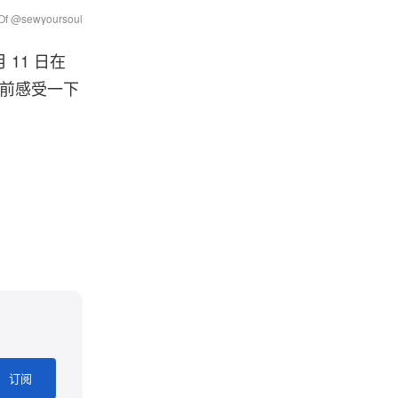
y Of @sewyoursoul
 月 11 日在
，提前感受一下
订阅