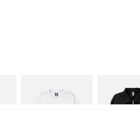
INITIAL
INITIAL
Hydro
Billionaire Boys Club X Initial D Cotton T-
Billionaire Boys Club X In
Shirt 2
Jacket
立刻购入
立刻购入