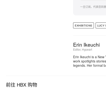
一旦订阅，代表您同
EXHIBITIONS
LUCY
Erin Ikeuchi
Editor, Hypeart
Erin Ikeuchi is a New
work spotlights stori
legends. Her formal b
前往 HBX 购物