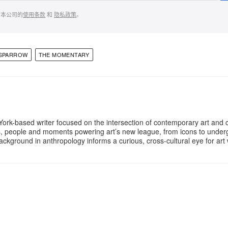
意本公司的
使用条款
和
隐私政策
。
 SPARROW
THE MOMENTARY
 York-based writer focused on the intersection of contemporary art and c
es, people and moments powering art’s new league, from icons to unde
ackground in anthropology informs a curious, cross-cultural eye for ar