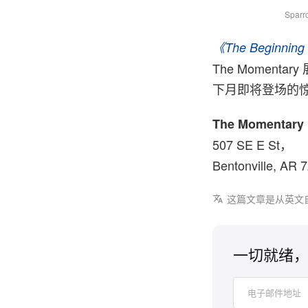
025) / Photo: Alun Callender, Courtesy Of @sewyoursoul
Sparr
《The Beginning
The Moment
下月即将登场的
The Momentary
507 SE E St，
Bentonville, AR 
这篇文章是从英文
一切就绪，