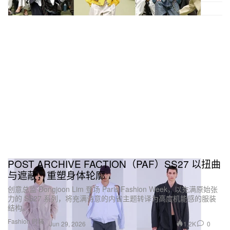
POST ARCHIVE FACTION（PAF）SS27 以扭曲
与遮蔽，重塑身体轮廓
创意总监 Dongjoon Lim 登场 Paris Fashion Week，以充满原始张
力的 SS27 系列，将充满诗意的内省主题转译为高度机能感的服装
结构。
Fashion 时装
1.2K
0
Jun 29, 2026