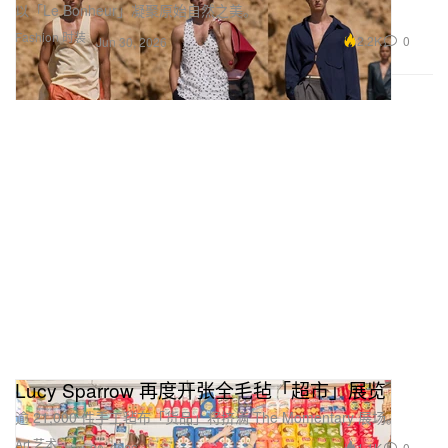
以「Le Bonheur」凝聚原始自然之美。
Fashion 时装
2.2K
0
Jun 30, 2026
Lucy Sparrow 再度开张全毛毡「超市」展览
逾 21,000 件手工毡布「货品」将挤满 The Momentary 展场。
Art 艺术
1.1K
0