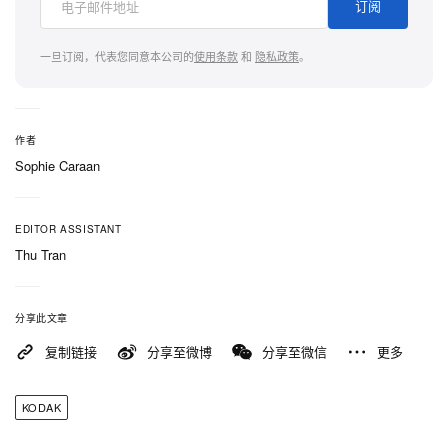
订阅
粉色以及经典银色与黑色配色，而一款液态金属效果
的隐藏款则以 1/48 的稀有概率现身。Whole Set 套
一旦订阅，代表您同意本公司的
使用条款
和
隐私政策
。
装一次打包 6 盒且不重样——若你恰好抽中隐藏款，
它会顶替掉其中一款基础版。
作者
小巧机身内搭载 1.6MP、1/4” CMOS 传感器，配合
Sophie Caraan
等效 35mm、光圈 f/2.4 的镜头，可拍摄最高 1440 ×
1080 分辨率、30 帧/秒的视频。外壳尺寸为 58 ×
EDITOR ASSISTANT
24.5 × 20mm，重量仅 30 克，采用 ABS 材质打造，
Thu Tran
适用年龄为 15 岁及以上。每个盲盒内附相机本体、
钥匙圈以及一条用于充电与数据传输的 USB‑C 线；
分享此文章
存储需自备 1GB 至 128GB 的 microSD 卡，包装中
复制链接
分享至微博
分享至微信
更多
不含存储卡。
KODAK
拍照模式新增 4 款相框与 7 种滤镜，包括旧式显像管