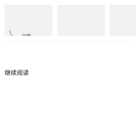
Camera 现已开启预售，购买渠道为
Kodak 官方零售
Merrell 1TRL
adidas Originals
adidas Original
Merrell 1TRL X Perks And
Handball Spezial Loafer
SAMBA OG
网站
，将按下单顺序依次发货，预计于 2026 年 7 月
Mini Cham Storm GORE-
Shoes
TEX®
立刻购入
中旬前后完成配送。
立刻购入
立刻购入
继续阅读