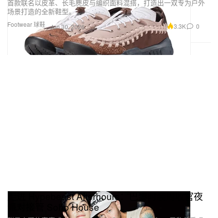
首款联名以皮革、长毛麂皮与编织面料混搭，打造出一双专为户外
场景打造的全新鞋型。
Footwear 球鞋
3.3K
0
Jun 30, 2026
走进 Hypebeast Afterhours：巴黎时装周收官夜
派对接管 Soho House