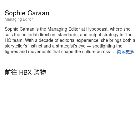
电视效果、怀旧播放器界面，以及 Coral、Honey、
Teal 和 Violet Pixel 等色调，模拟 2000 年代初期数
Sophie Caraan
码相机独特的色彩处理风格。背部屏幕与光学取景窗
Managing Editor
组合构成取景系统，由一块 200mAh 可充电电池提
Sophie Caraan is the Managing Editor at Hypebeast, where she
sets the editorial direction, standards, and output strategy for the
供电力。命名与外观都在强调它是原始 Charmera 系
HQ team. With a decade of editorial experience, she brings both a
列的正统继任者，而那一代本身又追溯至 1987 年
storyteller's instinct and a strategist's eye — spotlighting the
figures and movements that shape the culture across …
阅读更多
Kodak Fling 的经典轮廓，如今则将这条脉络延伸进
一个以不同时代表达为核心的全新机身外壳。
前往 HBX 购物
这次发售切中了盲盒收藏的更大风口——这种玩法近
年在潮玩与配饰文化中持续走高。将盲盒机制与满载
Y2K 密码的相机外壳捆绑在一起，一次性串联起两条
平行的怀旧回路：一边是拆盒随机掉落稀有款的开箱
快感，另一边是千禧年初数码美学在时尚与科技领域
的全面回潮。
Kodak Charmera Millenium Edition Keychain