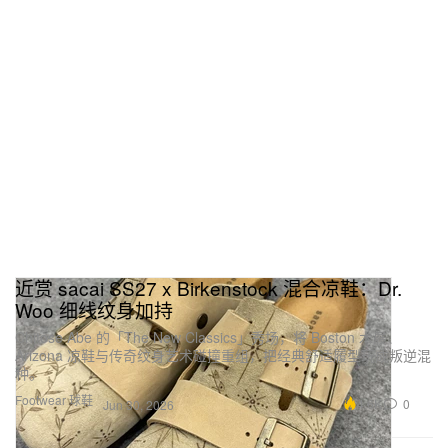
近赏 sacai SS27 x Birkenstock 混合凉鞋：Dr.
Woo 细线纹身加持
Chitose Abe 的「The New Classics」秀场，将 Boston 木屐、
Arizona 凉鞋与传奇纹身艺术碰撞重组，把经典舒适履型玩成叛逆混
种。
Footwear 球鞋
4.6K
0
Jun 30, 2026