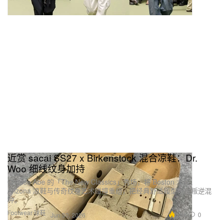
近赏 sacai SS27 x Birkenstock 混合凉鞋：Dr.
Woo 细线纹身加持
Chitose Abe 的「The New Classics」秀场，将 Boston 木屐、
Arizona 凉鞋与传奇纹身艺术碰撞重组，把经典舒适履型玩成叛逆混
种。
Footwear 球鞋
4.6K
0
Jun 30, 2026