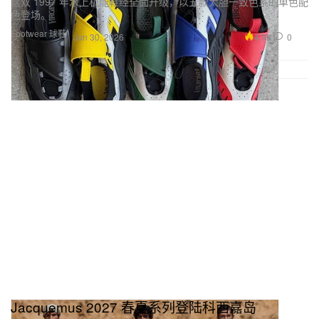
这双 1997 年水上机能鞋经全面升级，以五款大胆一致色系的单色配
色登场。
Footwear 球鞋
4.9K
0
Jun 30, 2026
Jacquemus 2027 春夏系列登陆科西嘉岛