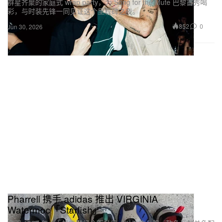
群星齐聚的家庭式 wrap party，为 Song for the Mute 巴黎首秀喝
彩，与时装先锋一同见证这个里程碑之夜。
852
0
Jun 30, 2026
Pharrell 携手 adidas 推出 VIRGINIA
Watermoc「Starfish」