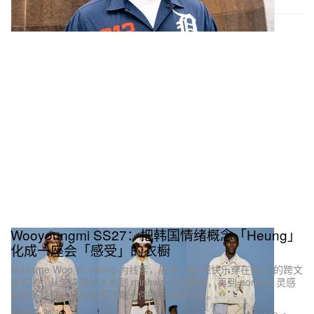
Wooyoungmi SS27：把韩国情绪概念「Heung」
化成一座会「感受」的衣橱
Madame Woo 以 heung 为线索，展开一场“把快乐穿在身上”的跨文
化实验：从皱染薄纱大衣到 minhwa 鹤纹刺绣，再到 norigae 灵感
的皮革挂饰，把喜悦写进每一件衣服的细节里。
Fashion 时装