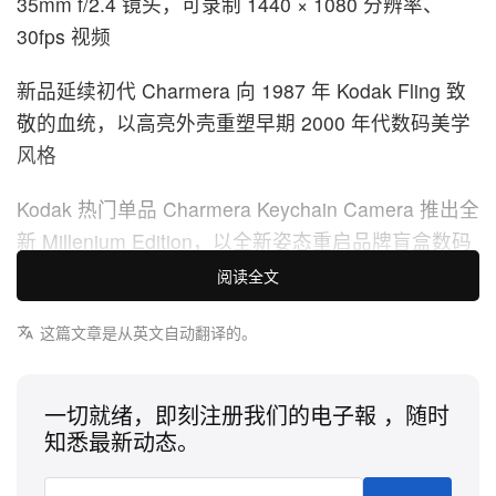
35mm f/2.4 镜头，可录制 1440 × 1080 分辨率、
30fps 视频
新品延续初代 Charmera 向 1987 年 Kodak Fling 致
敬的血统，以高亮外壳重塑早期 2000 年代数码美学
风格
Kodak 热门单品 Charmera Keychain Camera 推出全
新 Millenium Edition，以全新姿态重启品牌盲盒数码
相机系列。机身外壳汲取 2000 年代初便携数码相机
阅读全文
的设计语言，在延续首款 Charmera 溯源自 1987 年
这篇文章是从英文自动翻译的。
Kodak Fling 经典血统的基础上，演绎出更具千禧时
代氛围的全新造型。
一切就绪，即刻注册我们的电子報 ，随时
本次依旧以盲盒形式发售，每一台都在开盒之后，才
知悉最新动态。
会从 7 款复古编码设计中揭晓其一。常规的 6 个版本
在每盒 1/6 的概率中平均分配，涵盖金属绿、橙色、