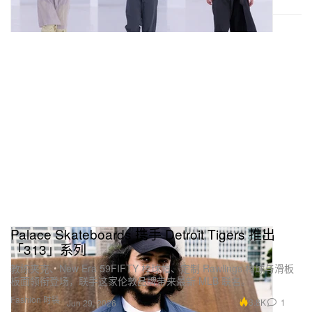
Palace Skateboards 携手 Detroit Tigers 推出
「313」系列
教练夹克、New Era 59FIFTY 棒球帽、定制 Rawlings 棒球与滑板
板面领衔登场，联手这家伦敦品牌带来最新 MLB 联名。
Fashion 时装
3.8K
1
Jun 29, 2026