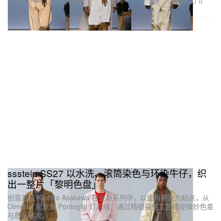
789
0
Jun 29, 2026
ssstein SS27 以水洗、滚筒染色与环染牛仔，织
出一整片「黎明色盘」
创意总监 Kiichiro Asakawa 在全新系列中，以面料研发为起点，从
Olmetex 尼龙到 Pontoglio 灯芯绒，通过精细染整工艺捕捉微妙色差
与质感层次。