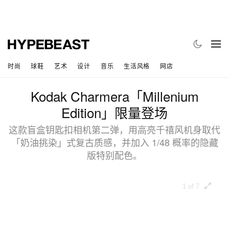
时尚
球鞋
艺术
设计
音乐
生活风格
网店
Kodak Charmera「Millenium
Edition」限量登场
这款盲盒钥匙扣相机第二弹，用高亮千禧风机身取代
「奶油挑染」式复古质感，并加入 1/48 概率的隐藏
版特别配色。
1 of 7