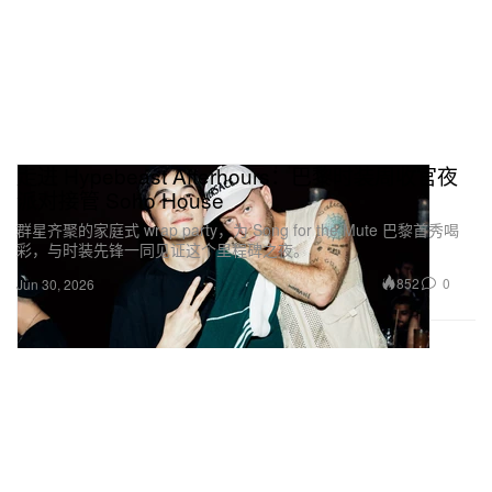
走进 Hypebeast Afterhours：巴黎时装周收官夜
派对接管 Soho House
群星齐聚的家庭式 wrap party，为 Song for the Mute 巴黎首秀喝
彩，与时装先锋一同见证这个里程碑之夜。
852
0
Jun 30, 2026