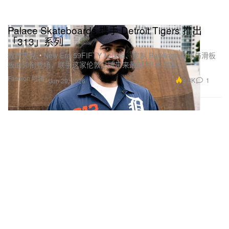
Palace Skateboards 携手 Detroit Tigers 推出
「313」系列
教练夹克、New Era 59FIFTY 棒球帽、定制 Rawlings 棒球与滑板
板面领衔登场，联手这家伦敦品牌带来最新 MLB 联名。
Fashion 时装
3.8K
1
Jun 29, 2026