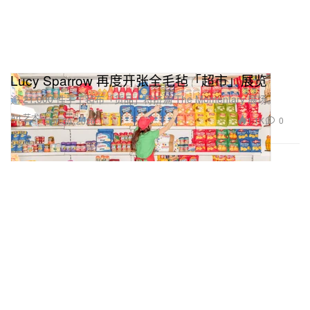
Lucy Sparrow 再度开张全毛毡「超市」展览
逾 21,000 件手工毡布「货品」将挤满 The Momentary 展场。
Art 艺术
1.1K
0
Jun 30, 2026