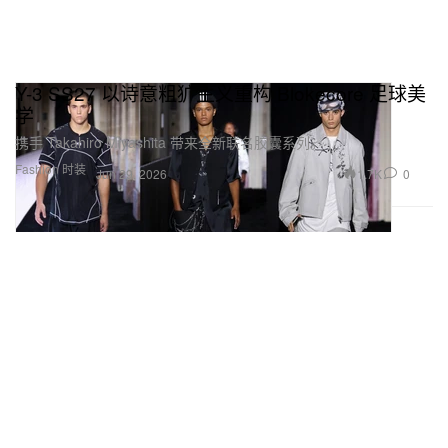
Y-3 SS27 以诗意粗犷主义重构 Blokecore 足球美
学
携手 Takahiro Miyashita 带来全新联名胶囊系列。
Fashion 时装
1.7K
0
Jun 29, 2026