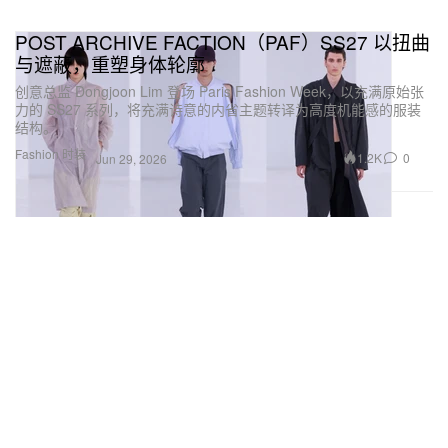
POST ARCHIVE FACTION（PAF）SS27 以扭曲
与遮蔽，重塑身体轮廓
创意总监 Dongjoon Lim 登场 Paris Fashion Week，以充满原始张
力的 SS27 系列，将充满诗意的内省主题转译为高度机能感的服装
结构。
Fashion 时装
1.2K
0
Jun 29, 2026