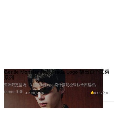
Gentle Monster 颠倒 Prada Logo 推出首个联乘
系列
亚洲限定登场，3 款侧向 Logo 设计搭配极轻钛金属镜框。
Fashion 时装
8.1K
0
Jun 30, 2026