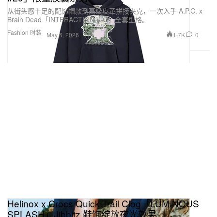
从街头感十足的配饰帽款到高级皮革拼接夹克，一次入手 A.P.C. x
Brain Dead「INTERACTION #29」全套型格。
Fashion 时装
1.7K
0
May 6, 2026
Helinox x Crocs Quick Trail Clog「LUMINOUS
SPLASH」Jibbitz 鞋饰绽放夜光效果