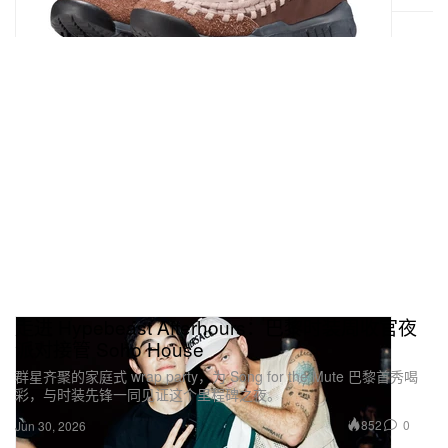
走进 Hypebeast Afterhours：巴黎时装周收官夜
派对接管 Soho House
群星齐聚的家庭式 wrap party，为 Song for the Mute 巴黎首秀喝
彩，与时装先锋一同见证这个里程碑之夜。
852
0
Jun 30, 2026