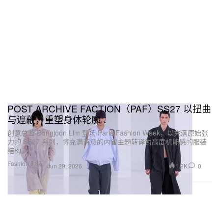
POST ARCHIVE FACTION（PAF）SS27 以扭曲
与遮蔽，重塑身体轮廓
创意总监 Dongjoon Lim 登场 Paris Fashion Week，以充满原始张
力的 SS27 系列，将充满诗意的内省主题转译为高度机能感的服装
结构。
Fashion 时装
1.2K
0
Jun 29, 2026