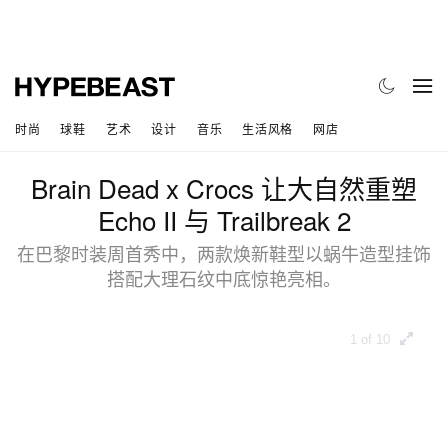
时尚
球鞋
艺术
设计
音乐
生活风格
网店
Brain Dead x Crocs 让大自然重塑
Echo II 与 Trailbreak 2
在巴黎时装周首秀中，两款焕新鞋型以蜗牛造型挂饰
搭配大理石纹中底惊艳亮相。
1 of 10