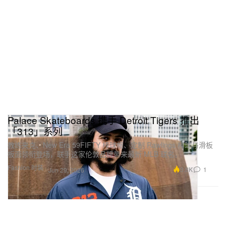
Palace Skateboards 携手 Detroit Tigers 推出
「313」系列
教练夹克、New Era 59FIFTY 棒球帽、定制 Rawlings 棒球与滑板
板面领衔登场，联手这家伦敦品牌带来最新 MLB 联名。
Fashion 时装
3.8K
1
Jun 29, 2026