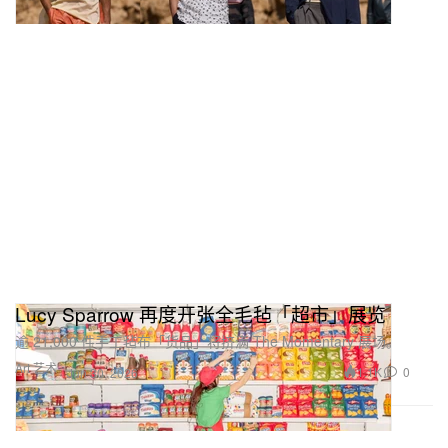
Lucy Sparrow 再度开张全毛毡「超市」展览
逾 21,000 件手工毡布「货品」将挤满 The Momentary 展场。
Art 艺术
1.1K
0
Jun 30, 2026