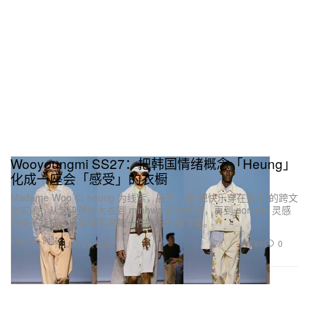
Wooyoungmi SS27：把韩国情绪概念「Heung」
化成一座会「感受」的衣橱
Madame Woo 以 heung 为线索，展开一场“把快乐穿在身上”的跨文
化实验：从皱染薄纱大衣到 minhwa 鹤纹刺绣，再到 norigae 灵感
的皮革挂饰，把喜悦写进每一件衣服的细节里。
Fashion 时装
789
0
Jun 29, 2026