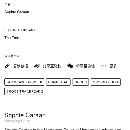
来自环绕我的自然景致，几乎宛如一幅画——月光映
作者
照水面、冷调风景、湿润岩石、蜗牛，以及各种有机
Sophie Caraan
肌理。我们希望鞋履保有熟悉感，同时又像被自然重
新塑形。」
EDITOR ASSISTANT
Thu Tran
Brain Dead x Crocs Echo II 将于今夏稍后登场，
Trailbreak 2 则预计在今秋接力发售。
分享此文章
复制链接
分享至微博
分享至微信
更多
PARIS FASHION WEEK
BRAIN DEAD
CROCS
CROCS ECHO II
CROCS TRAILBREAK 2
Sophie Caraan
Managing Editor
Sophie Caraan is the Managing Editor at Hypebeast, where she