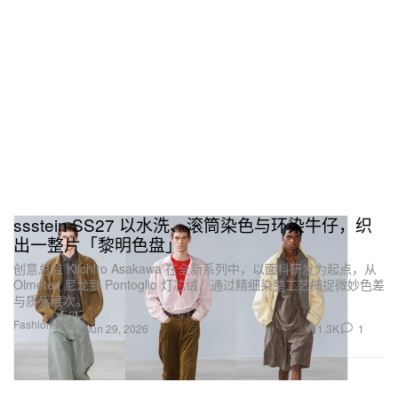
ssstein SS27 以水洗、滚筒染色与环染牛仔，织
出一整片「黎明色盘」
创意总监 Kiichiro Asakawa 在全新系列中，以面料研发为起点，从
Olmetex 尼龙到 Pontoglio 灯芯绒，通过精细染整工艺捕捉微妙色差
与质感层次。
Fashion 时装
1.3K
1
Jun 29, 2026