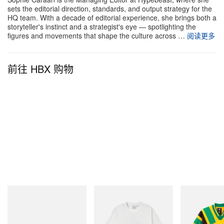
sets the editorial direction, standards, and output strategy for the
HQ team. With a decade of editorial experience, she brings both a
storyteller's instinct and a strategist's eye — spotlighting the
figures and movements that shape the culture across …
阅读更多
前往 HBX 购物
Merrell 1TRL
Gramicci
adidas Original
Merrell 1TRL X Perks And
Joker Tee
Adidas Original
Mini Hydro Next Gen Moc
Dead Disney Fo
立刻购入
立刻购入
立刻购入