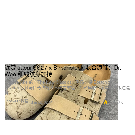
近赏 sacai SS27 x Birkenstock 混合凉鞋：Dr.
Woo 细线纹身加持
Chitose Abe 的「The New Classics」秀场，将 Boston 木屐、
Arizona 凉鞋与传奇纹身艺术碰撞重组，把经典舒适履型玩成叛逆混
种。
Footwear 球鞋
4.6K
0
Jun 30, 2026