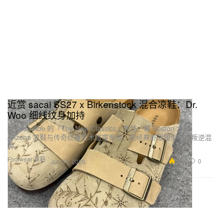
近赏 sacai SS27 x Birkenstock 混合凉鞋：Dr.
Woo 细线纹身加持
Chitose Abe 的「The New Classics」秀场，将 Boston 木屐、
Arizona 凉鞋与传奇纹身艺术碰撞重组，把经典舒适履型玩成叛逆混
种。
Footwear 球鞋
4.6K
0
Jun 30, 2026