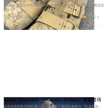
Chitose Abe 的「The New Classics」秀场，将 Boston 木屐、
Arizona 凉鞋与传奇纹身艺术碰撞重组，把经典舒适履型玩成叛逆混
种。
Footwear 球鞋
4.6K
0
Jun 30, 2026
Kodak Charmera「Millenium Edition」限量登场
这款盲盒钥匙扣相机第二弹，用高亮千禧风机身取代「奶油挑染」