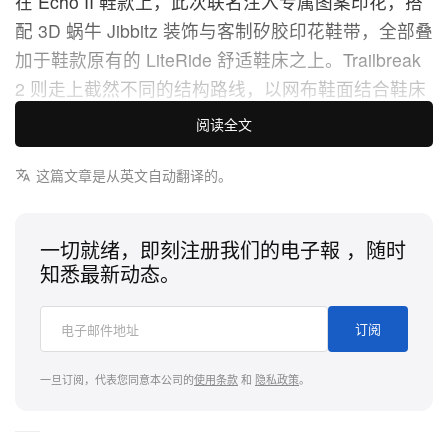
在 Echo II 鞋款上，此次联名注入专属图案印花，搭
配 3D 蜗牛 Jibbitz 装饰与客制矽胶印花鞋带，全部叠
加于鞋款原有的 LiteRide 舒适鞋床之上。Trailbreak
2 则走上截然不同的结构路线，以网布鞋面结合鞋床
logo 印花、半透明矽胶覆层以及喷点橡胶大底，其大
阅读全文
理石纹 EVA 中底更是此鞋型的全新尝试，首度在结
构上引入大理石纹理效果。
这篇文章是从英文自动翻译的。
这项材质选择可追溯至一份明确的创意简报。Brain
一切就绪，即刻注册我们的电子報 ，随时
Dead 创办人 Kyle Ng 表示，他从身边的自然景象汲
知悉最新动态。
取灵感。他在声明中提到：「Crocs 一直是我很尊敬
的品牌，因为它属于所有人。我一直特别喜欢那些舒
订阅
适、实用，又能陪你走到几乎任何地方的鞋履。
Echo II 和 Trailbreak 2 的鞋型一开始就很吸引我，因
一旦订阅，代表您同意本公司的
使用条款
和
隐私政策
。
为它们带点怪趣感，但是最迷人的那种。它们保留了
经典 Crocs 的 DNA，却又多了一份出乎意料。灵感