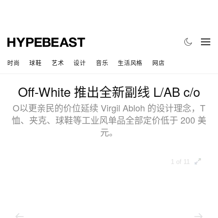
时尚
球鞋
艺术
设计
音乐
生活风格
网店
Off-White 推出全新副线 L/AB c/o
O以更亲民的价位延续 Virgil Abloh 的设计理念，T
恤、夹克、球鞋等工业风单品全部定价低于 200 美
元。
1 of 11