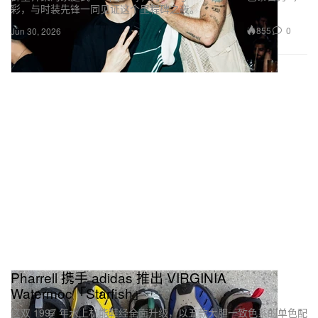
彩，与时装先锋一同见证这个里程碑之夜。
855
0
Jun 30, 2026
Pharrell 携手 adidas 推出 VIRGINIA
Watermoc「Starfish」
这双 1997 年水上机能鞋经全面升级，以五款大胆一致色系的单色配