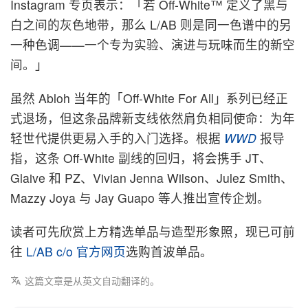
Instagram 专页表示：「若 Off-White™ 定义了黑与
白之间的灰色地带，那么 L/AB 则是同一色谱中的另
一种色调——一个专为实验、演进与玩味而生的新空
间。」
虽然 Abloh 当年的「Off-White For All」系列已经正
式退场，但这条品牌新支线依然肩负相同使命：为年
轻世代提供更易入手的入门选择。根据
WWD
报导
指，这条 Off-White 副线的回归，将会携手 JT、
Glaive 和 PZ、Vivian Jenna Wilson、Julez Smith、
Mazzy Joya 与 Jay Guapo 等人推出宣传企划。
读者可先欣赏上方精选单品与造型形象照，现已可前
往
L/AB c/o 官方网页
选购首波单品。
这篇文章是从英文自动翻译的。