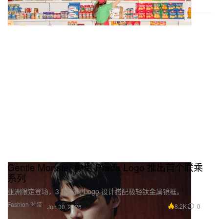
Gentle Monster 颠倒 Prada Logo 推出首个联乘
系列
亚洲限定登场，3 款侧向 Logo 设计搭配极轻钛金属镜框。
Fashion 时装
8.2K
0
Jun 30, 2026