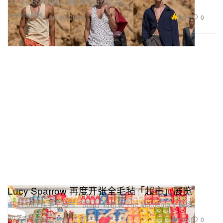
以「Le Bonheur」凝聚原始自然之美。
Fashion 时装
2.2K
0
Jun 30, 2026
Lucy Sparrow 再度开张全毛毡「超市」展览
逾 21,000 件手工毡布「货品」将挤满 The Momentary 展场。
Art 艺术
1.1K
0
Jun 30, 2026