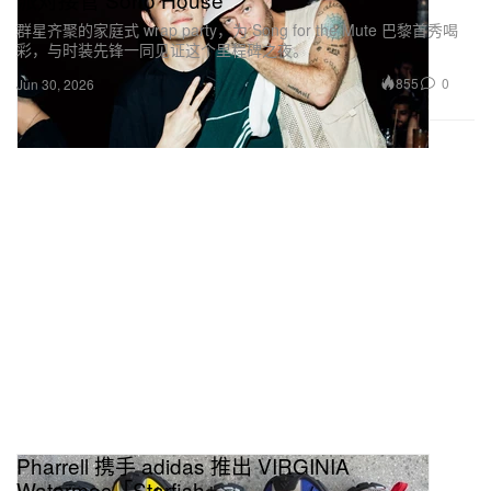
群星齐聚的家庭式 wrap party，为 Song for the Mute 巴黎首秀喝
彩，与时装先锋一同见证这个里程碑之夜。
855
0
Jun 30, 2026
Pharrell 携手 adidas 推出 VIRGINIA
Watermoc「Starfish」