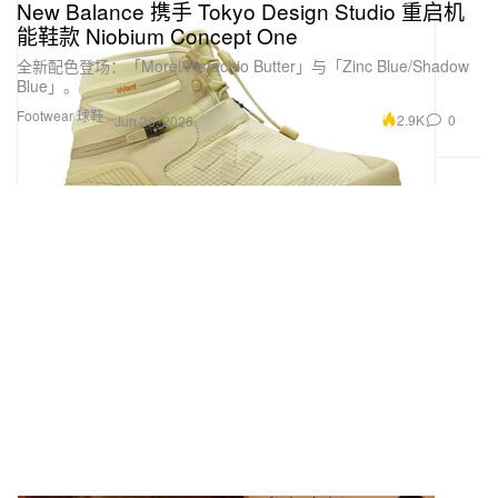
New Balance 携手 Tokyo Design Studio 重启机
能鞋款 Niobium Concept One
全新配色登场：「Morel/Pistachio Butter」与「Zinc Blue/Shadow
Blue」。
Footwear 球鞋
2.9K
0
Jun 30, 2026