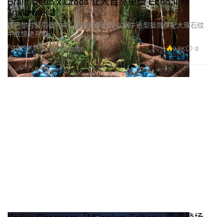
Brain Dead x Crocs 让大自然重塑 Echo II 与
Trailbreak 2
在巴黎时装周首秀中，两款焕新鞋型以蜗牛造型挂饰搭配大理石纹
中底惊艳亮相。
Footwear 球鞋
9.8K
0
Jun 30, 2026
Kodak Charmera「Millenium Edition」限量登场