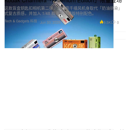
这款盲盒钥匙扣相机第二弹，用高亮千禧风机身取代「奶油挑染」
式复古质感，并加入 1/48 概率的隐藏版特别配色。
Tech & Gadgets 科技
9.5K
0
Jun 30, 2026