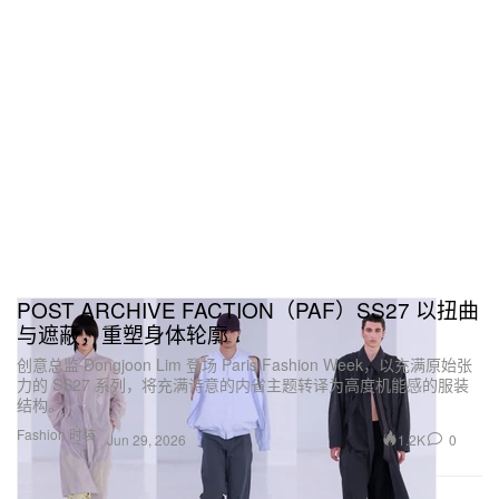
POST ARCHIVE FACTION（PAF）SS27 以扭曲
与遮蔽，重塑身体轮廓
创意总监 Dongjoon Lim 登场 Paris Fashion Week，以充满原始张
力的 SS27 系列，将充满诗意的内省主题转译为高度机能感的服装
结构。
Fashion 时装
1.2K
0
Jun 29, 2026