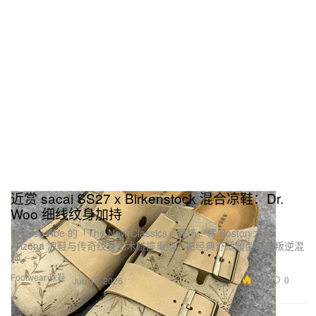
近赏 sacai SS27 x Birkenstock 混合凉鞋：Dr.
Woo 细线纹身加持
Chitose Abe 的「The New Classics」秀场，将 Boston 木屐、
Arizona 凉鞋与传奇纹身艺术碰撞重组，把经典舒适履型玩成叛逆混
种。
Footwear 球鞋
4.6K
0
Jun 30, 2026