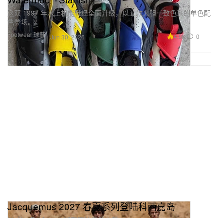
这双 1997 年水上机能鞋经全面升级，以五款大胆一致色系的单色配
色登场。
Footwear 球鞋
4.9K
0
Jun 30, 2026
Jacquemus 2027 春夏系列登陆科西嘉岛