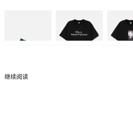
Puma
INITIAL
INITIAL
Speedcat Once-A-Year
Billionaire Boys Club X Initial
BILLIONAIRE 
D Cotton T-Shirt 3
INITIAL D COT
立刻购入
#1
立刻购入
立刻购入
继续阅读