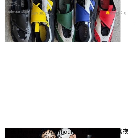
色登场。
Footwear 球鞋
4.9K
0
Jun 30, 2026
走进 Hypebeast Afterhours：巴黎时装周收官夜
派对接管 Soho House