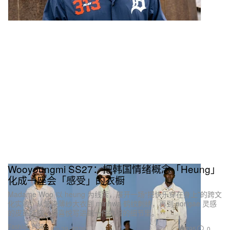
Wooyoungmi SS27：把韩国情绪概念「Heung」
化成一座会「感受」的衣橱
Madame Woo 以 heung 为线索，展开一场“把快乐穿在身上”的跨文
化实验：从皱染薄纱大衣到 minhwa 鹤纹刺绣，再到 norigae 灵感
的皮革挂饰，把喜悦写进每一件衣服的细节里。
Fashion 时装
795
0
Jun 29, 2026