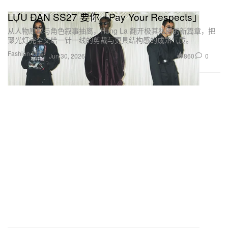
LỰU ĐẠN SS27 要你「Pay Your Respects」
从人物原型与角色叙事抽离，Hung La 翻开极其私密的新篇章，把
聚光灯完全交给一针一线的剪裁与更具结构感的成熟气质。
Fashion 时装
860
0
Jun 30, 2026