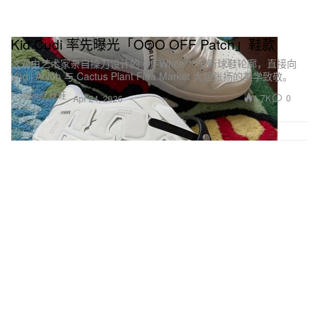
Kid Cudi 率先曝光「OOO OFF Patch」鞋款
这双由艺术家亲自操刀设计的 Off-White™ 全新球鞋轮廓，直接向
Virgil Abloh 与 Cactus Plant Flea Market 大胆张扬的美学致敬。
Footwear 球鞋
1.7K
0
Apr 24, 2026