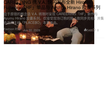
CAREERING 携 V.A. 快闪发布全新 Hiroshi
Fujiwara「HF」单品与 Ayumu Hirano 胶囊系列
位于原宿的概念店 V.A. 将限时呈现 CAREERING「HF」新作与
Ayumu Hirano 胶囊系列，仅接受现场订购的独占款同步亮相，并集
合品牌主线「PLACEBO」本季单品。
Fashion 时装
548
0
Jun 30, 2026