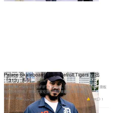
Palace Skateboards 携手 Detroit Tigers 推出
「313」系列
教练夹克、New Era 59FIFTY 棒球帽、定制 Rawlings 棒球与滑板
板面领衔登场，联手这家伦敦品牌带来最新 MLB 联名。
Fashion 时装
3.8K
1
Jun 29, 2026