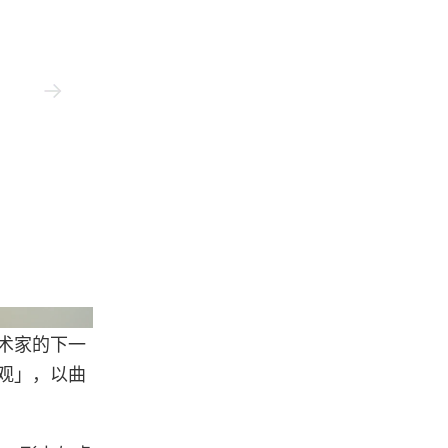
 (ch) / Adagp (fr)
Photo: Ola Rindal/ 
国艺术家的下一
魂景观」，以曲