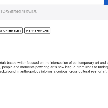
意本公司的
使用条款
和
隐私政策
。
TION BEYELER
PIERRE HUYGHE
 York-based writer focused on the intersection of contemporary art and c
es, people and moments powering art’s new league, from icons to unde
ackground in anthropology informs a curious, cross-cultural eye for ar