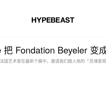
时尚
球鞋
艺术
设计
音乐
生活风格
网店
ghe 把 Fondation Beyel
法国艺术家在最新个展中，邀请我们踏入他的「灵魂景