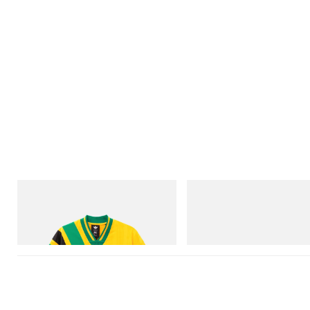
adidas Originals
adidas Originals
Adidas Originals X Brain Dead Disney
SAMBA OG
Football Jersey
立刻购入
立刻购入