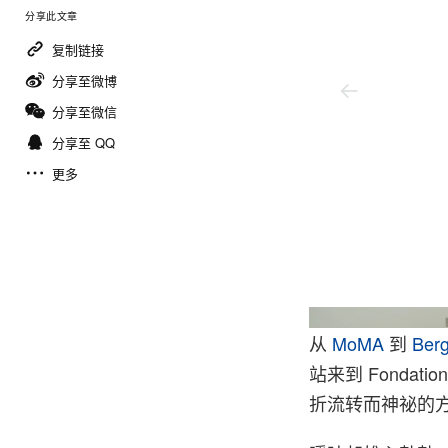
分享此文章
复制链接
分享至微博
分享至微信
分享至 QQ
更多
ierre Huyghe, Represented by Prolitteris (ch) / Adagp (fr)
从
MoMA
到
Ber
站来到 Fonda
折流转而神祕的