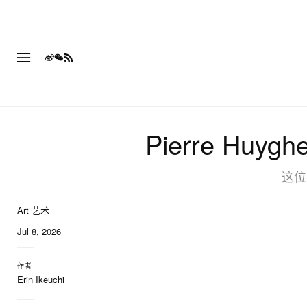
Pierre Huy
这位
Art 艺术
8 of 8
Jul 8, 2026
作者
Erin Ikeuchi