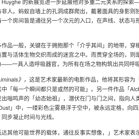
Huyghe 的新展览进一步延展他对多重二元关系的探索
与非人。蚂蚁自墙上的孔洞成群爬出，戴著面具的身影则
每一个房间皆是通往另一个次元的入口，在声线、状态与
e 许多作品一般，关键在于拥抱那个「介乎其间」的地带，穿
装置与活体生物交织而成的迷宫之中。而贯穿全场的，则
律动——一具人造呼吸器官，为所有在场之物构筑出共同呼
这是艺术家最新的电影作品，他将其形容为
iminals》，
中「每一个瞬间都只是或然的可能」。另一件作品「Alch
发出嗡鸣声的「幼态始祖」，潜伏在门与门之间，指向人
ht Dust」中，一缕彩色尘雾悬浮于空中，被永远定格，向
，同步凝止时间与光线。
抵达其他可能世界的载体，通往反事实想像，」艺术家表