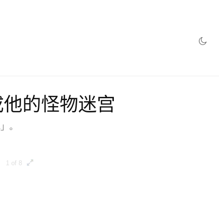
er 变成他的怪物迷宫
观」。
1 of 8