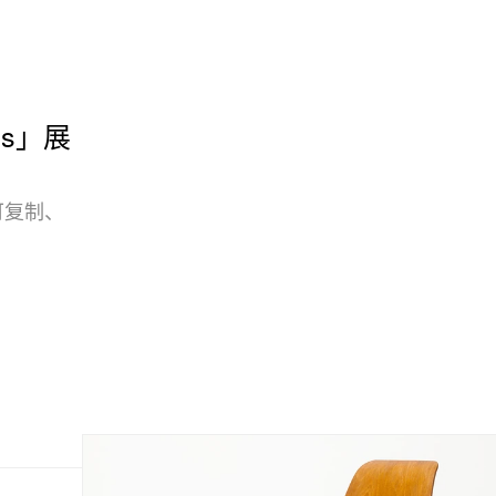
ons」展
可复制、