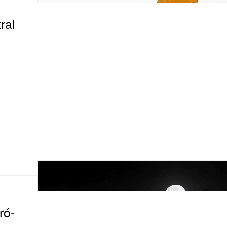
al
ó-