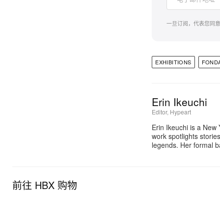
一旦订阅，代表您同
EXHIBITIONS
FONDA
Erin Ikeuchi
Editor, Hypeart
Erin Ikeuchi is a New
work spotlights stori
legends. Her formal b
前往 HBX 购物