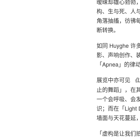
暧昧却雄心勃勃，
构、生与死、人
角落抽搐，彷彿
断转换。
如同 Huygh
影、声响创作、
「Apnea」的
展览中亦可见
《L
止的舞蹈」，在其
一个会呼吸、会
识；而在「Lig
墙面与天花蔓延
「虚构是让我们