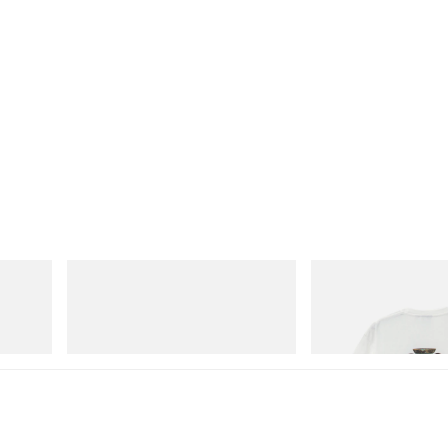
adidas Originals
Gramicci
Handball Spezial Loafer Shoes
Vase Tee
立刻购入
立刻购入