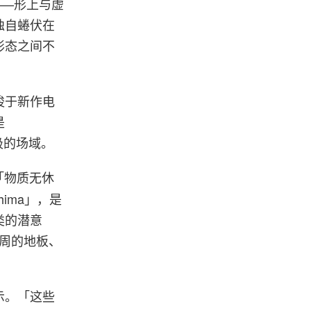
——形上与虚
独自蜷伏在
形态之间不
梭于新作电
是
吸的场域。
「物质无休
ima」，是
类的潜意
四周的地板、
示。「这些