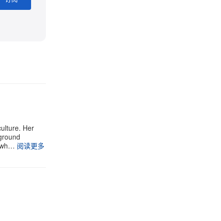
ulture. Her
rground
t wh…
阅读更多