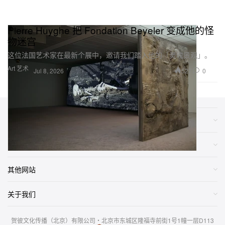
Pierre Huyghe 把 Fondation Beyeler 变成他的怪
物迷宫
这位法国艺术家在最新个展中，邀请我们踏入他的「灵魂景观」。
Art 艺术
527
0
Jul 8, 2026
类别
网店
其他网站
关于我们
贺彼文化传播（北京）有限公司・北京市东城区隆福寺前街1号1幢一层D113