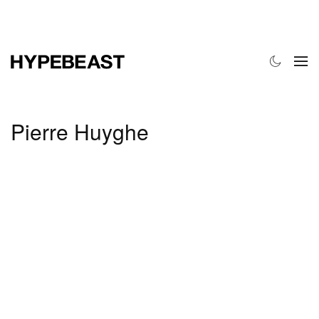
时尚
球鞋
艺术
设计
音乐
生活风格
网店
Pierre Huyghe