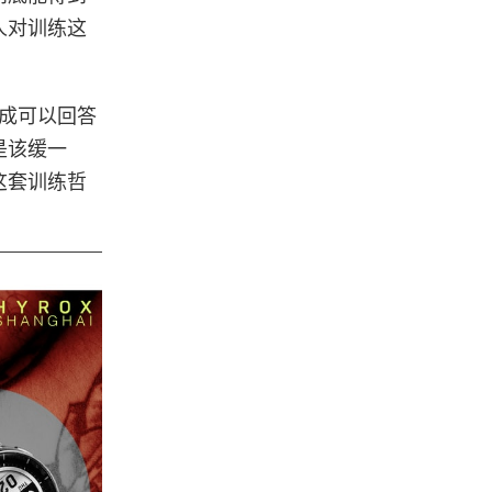
人对训练这
变成可以回答
是该缓一
这套训练哲