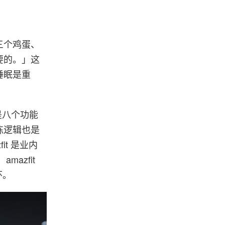
三个鸡蛋、
要的。」这
睡眠是重
是八个功能
练逻辑也是
t 是业内
mazfit
环。