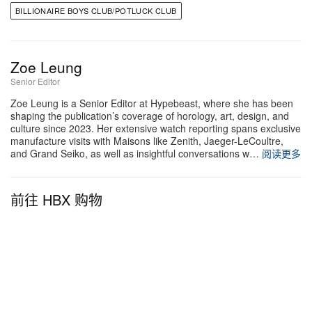
BILLIONAIRE BOYS CLUB/POTLUCK CLUB
Zoe Leung
Senior Editor
Zoe Leung is a Senior Editor at Hypebeast, where she has been
shaping the publication’s coverage of horology, art, design, and
culture since 2023. Her extensive watch reporting spans exclusive
manufacture visits with Maisons like Zenith, Jaeger-LeCoultre,
and Grand Seiko, as well as insightful conversations w…
阅读更多
前往 HBX 购物