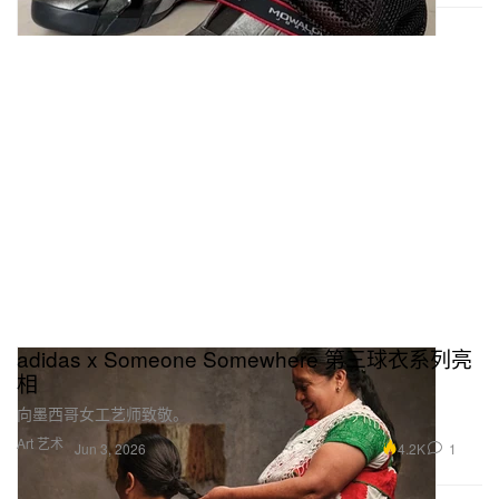
adidas x Someone Somewhere 第三球衣系列亮
相
向墨西哥女工艺师致敬。
Art 艺术
4.2K
1
Jun 3, 2026