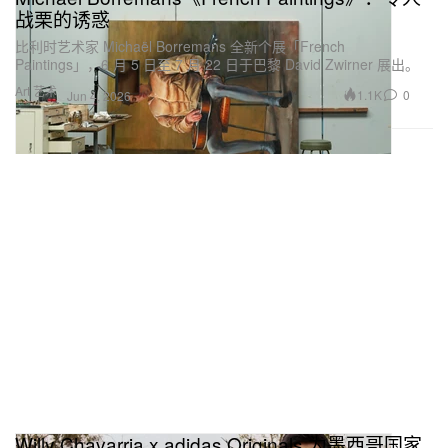
战栗的诱惑
比利时艺术家 Michaël Borremans 全新个展「French
Paintings」，6 月 5 日至 7 月 22 日于巴黎 David Zwirner 展出。
Art 艺术
1.1K
0
Jun 4, 2026
Willy Chavarria x adidas Originals 为墨西哥国家