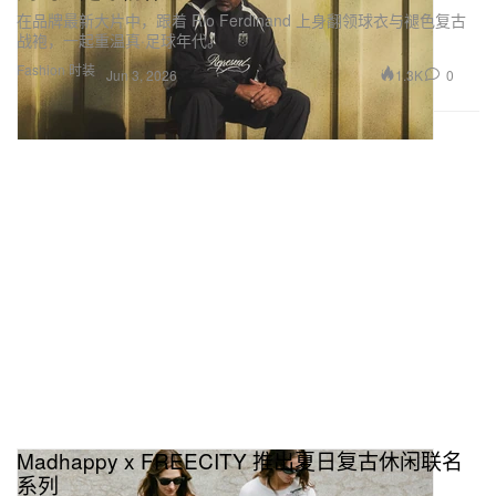
在品牌最新大片中，跟着 Rio Ferdinand 上身翻领球衣与褪色复古
战袍，一起重温真·足球年代。
Fashion 时装
1.3K
0
Jun 3, 2026
Madhappy x FREECITY 推出夏日复古休闲联名
系列