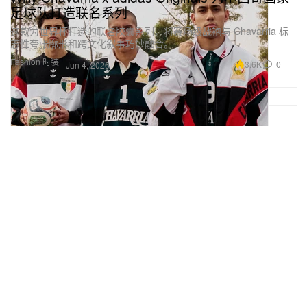
足球队打造联名系列
这款为世界杯打造的联名胶囊系列，将赛场级战袍与 Chavarria 标
志性夸张廓形和跨文化叙事巧妙融合。
Fashion 时装
3.6K
0
Jun 4, 2026