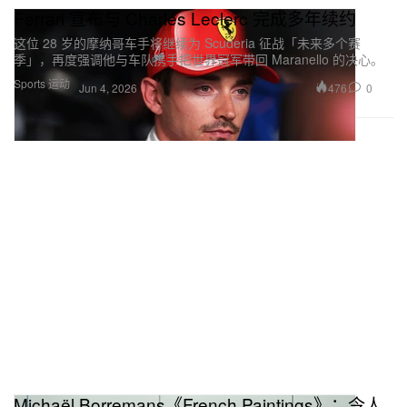
Ferrari 宣布与 Charles Leclerc 完成多年续约
这位 28 岁的摩纳哥车手将继续为 Scuderia 征战「未来多个赛
季」，再度强调他与车队携手把世界冠军带回 Maranello 的决心。
Sports 运动
476
0
Jun 4, 2026
Michaël Borremans《French Paintings》：令人