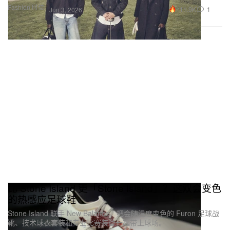
Fashion 时装
111.9K
1
Jun 3, 2026
比 Stone Island 更「Stone Island」？这双会变色
的热感应足球鞋
Stone Island 联手 New Balance，把会随温度变色的 Furon 足球战
靴、技术球衣套装和专业比赛装备一起带上球场。