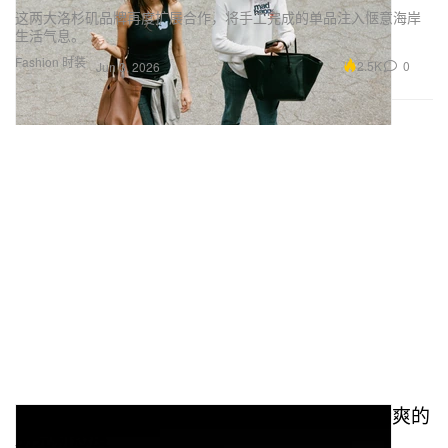
这两大洛杉矶品牌再度扩展合作，将手工完成的单品注入惬意海岸
生活气息。
Fashion 时装
2.5K
0
Jun 3, 2026
Paura x Vans Authentic 联名上新：乖张又清爽的
朋克新态度