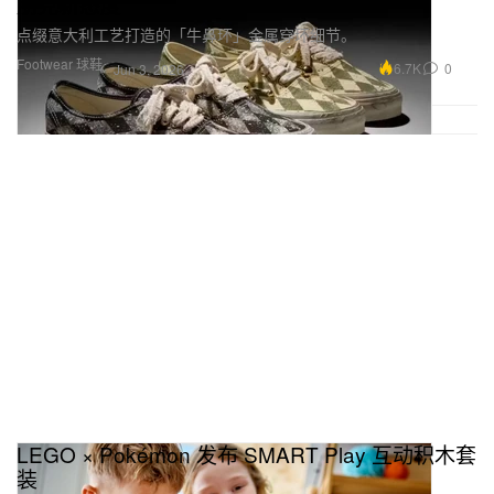
朋克新态度
点缀意大利工艺打造的「牛鼻环」金属穿环细节。
Footwear 球鞋
6.7K
0
Jun 3, 2026
LEGO × Pokémon 发布 SMART Play 互动积木套
装