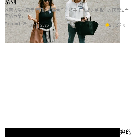
系列
这两大洛杉矶品牌再度扩展合作，将手工完成的单品注入惬意海岸
生活气息。
Fashion 时装
2.5K
0
Jun 3, 2026
Paura x Vans Authentic 联名上新：乖张又清爽的