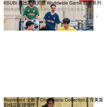
KSUBI 推出足球灵感 Worldwide Game 胶囊系列
把经典球衣改造成日常街头廓形，让足球文化走上街头。
Fashion 时装
753
0
Jun 3, 2026
Represent 全新「Champions Collection」完美复
刻纯正足球情怀