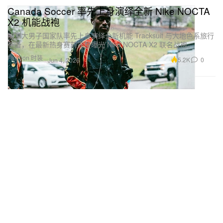
Canada Soccer 率先上身演绎全新 Nike NOCTA
X2 机能战袍
加拿大男子国家队率先上身演绎全新机能 Tracksuit 与大地色系旅行
装备，在最新热身赛前完整曝光 Nike NOCTA X2 联名战袍。
Fashion 时装
5.2K
0
Jun 4, 2026