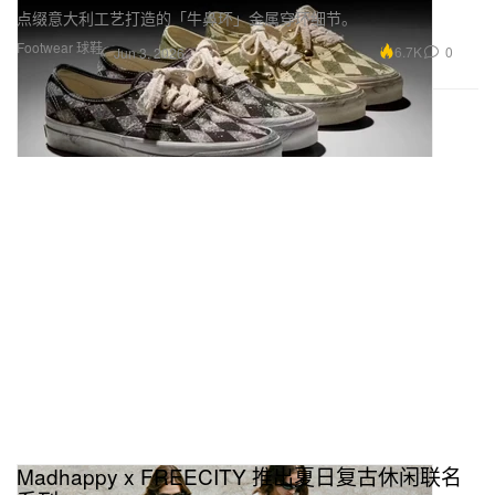
点缀意大利工艺打造的「牛鼻环」金属穿环细节。
Footwear 球鞋
6.7K
0
Jun 3, 2026
Madhappy x FREECITY 推出夏日复古休闲联名