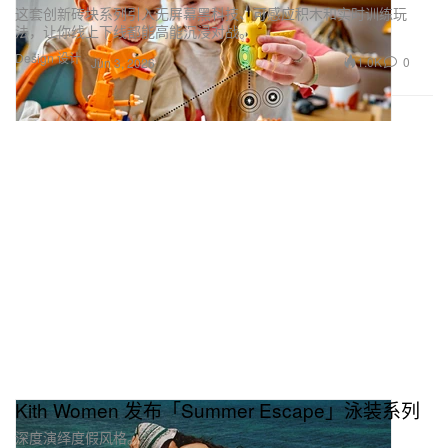
这套创新砖块系列引入无屏幕黑科技、可感应积木和实时训练玩
法，让你线上下线都能高能沉浸对战。
Design 设计
1.0K
0
Jun 3, 2026
Kith Women 发布「Summer Escape」泳装系列
深度演绎度假风格。