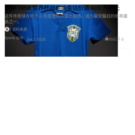
Pelé 1958 世界杯战袍拍卖估价逾 600 万美元
这件传奇球衣将于 6 月底登陆苏富比拍场，成为最受瞩目的体育藏
品之一。
1 资料来源
Sports 运动
555
0
Jun 3, 2026