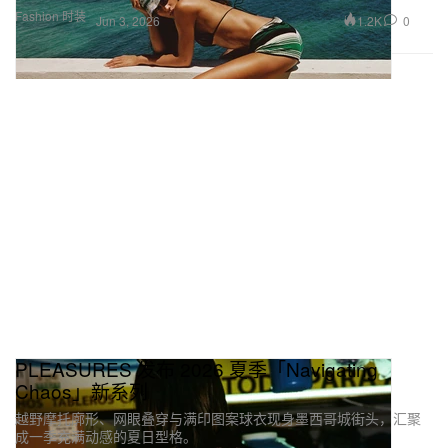
Fashion 时装
1.2K
0
Jun 3, 2026
PLEASURES 发布 2026 夏季「Navigating
Chaos」新系列
越野摩托廓形、网眼叠穿与满印图案球衣现身墨西哥城街头，汇聚
成一季充满动感的夏日型格。