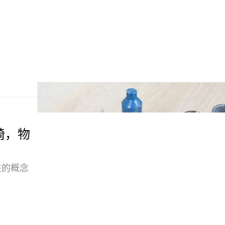
张椅，物
性的概念