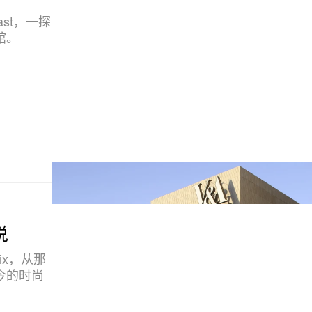
st，一探
馆。
说
Six，从那
今的时尚