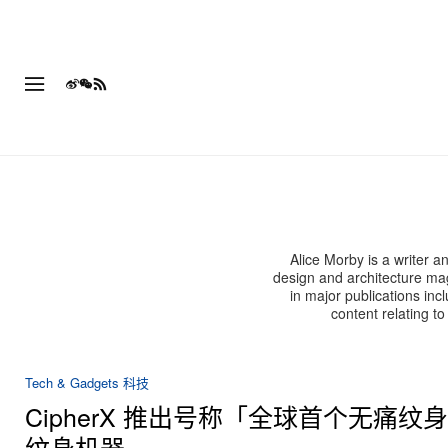
Alice Morby is a writer a
design and architecture mag
in major publications in
content relating t
Tech & Gadgets 科技
CipherX 推出号称「全球首个无痛纹
纹身机器