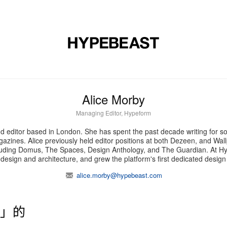
时尚
球鞋
艺术
设计
音乐
生活风格
网店
Alice Morby
Managing Editor, Hypeform
nd editor based in London. She has spent the past decade writing for s
azines. Alice previously held editor positions at both Dezeen, and Wal
cluding Domus, The Spaces, Design Anthology, and The Guardian. At Hy
o design and architecture, and grew the platform's first dedicated design
alice.morby@hypebeast.com
身」的