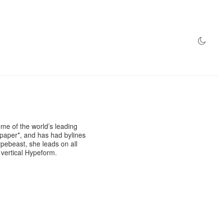
ome of the world’s leading
lpaper*, and has had bylines
pebeast, she leads on all
 vertical Hypeform.