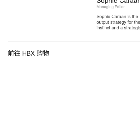
Sophie Caraa
Managing Editor
Sophie Caraan is the 
output strategy for th
instinct and a strate
前往 HBX 购物