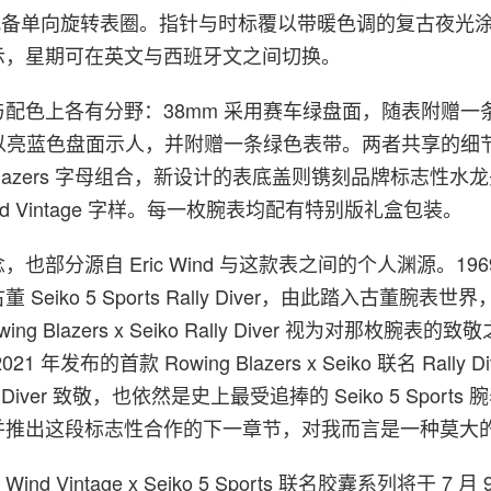
一配备单向旋转表圈。指针与时标覆以带暖色调的复古夜光
示，星期可在英文与西班牙文之间切换。
配色上各有分野：38mm 采用赛车绿盘面，随表附赠一
则以亮蓝色盘面示人，并附赠一条绿色表带。两者共享的细
 Blazers 字母组合，新设计的表底盖则镌刻品牌标志性水龙头 
Wind Vintage 字样。每一枚腕表均配有特别版礼盒包装。
也部分源自 Eric Wind 与这款表之间的个人渊源。196
eiko 5 Sports Rally Diver，由此踏入古董腕表世界
g Blazers x Seiko Rally Diver 视为对那枚腕表的致
 年发布的首款 Rowing Blazers x Seiko 联名 Rally 
 Diver 致敬，也依然是史上最受追捧的 Seiko 5 Sport
并推出这段标志性合作的下一章节，对我而言是一种莫大
s x Wind Vintage x Seiko 5 Sports 联名胶囊系列将于 7 