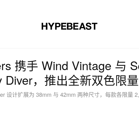
时尚
球鞋
艺术
设计
音乐
生活风格
网店
zers 携手 Wind Vintage 与
lly Diver，推出全新双色限
y Diver 设计扩展为 38mm 与 42mm 两种尺寸，每款各限量