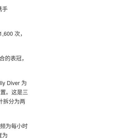
度携手
600 次，
母组合的表冠，
ly Diver 为
配置。这是三
设计拆分为两
振频为每小时
度为