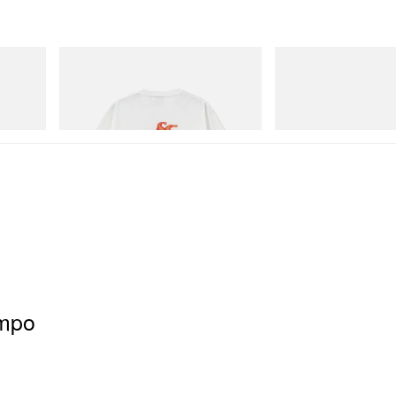
Gramicci
On
Hydro
Joker Tee
Cloudmonster 1
立刻购入
立刻购入
ompo