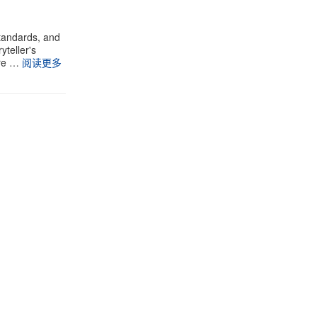
standards, and
yteller's
ure …
阅读更多