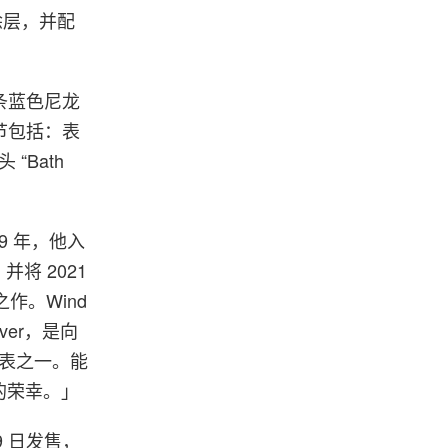
涂层，并配
条蓝色尼龙
节包括：表
“Bath
9 年，他入
，并将 2021
敬之作。Wind
Diver，是向
s 腕表之一。能
的荣幸。」
月 9 日发售，