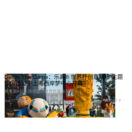
Get In The Game：乐高® 世界杯创意球场”主题
快闪活动于上海西岸梦中心开幕
将乐高®玩乐体验融入世界杯赛事氛围中。
72
0
Jun 17, 2026