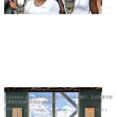
全球最高 Rolex 专卖店登陆云端之上
由 Bucherer 运营的这间高海拔瑞士阿尔卑斯山展厅，正式将奢华制
表零售的全球标高推向全新高峰。
Fashion 时装
14.6K
0
Jun 17, 2026