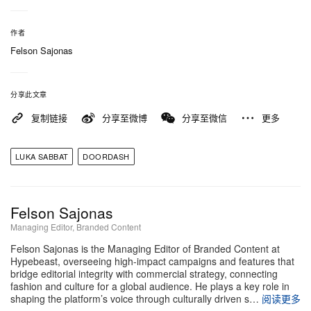
造型的终极焦点，完美诠释了运动风格语汇如何一步
步接管当下的个性穿衣。
作者
Felson Sajonas
除了单品本身足够利落有型之外，这次真正让足球与
时尚社群沸腾的，是 DoorDash 专门为球迷策划的抽
分享此文章
奖活动。为配合这样级别的重磅发售，活动直接加码
复制链接
分享至微博
分享至微信
更多
——将整套系列送给 10 位幸运儿。更夸张的是，还
有 1 位特别幸运者，不仅能收下所有胶囊单品，还会
LUKA SABBAT
DOORDASH
额外获得两张大型锦标赛的门票。活动没有设置繁琐
关卡，而是邀请粉丝分享自己与足球的故事，让评论
Felson Sajonas
区变成一场「回忆杀」式的足球文化大联欢。
Managing Editor, Branded Content
Felson Sajonas is the Managing Editor of Branded Content at
想把自己的名字送进候选名单，其实简单到超乎想象
Hypebeast, overseeing high-impact campaigns and features that
——整个流程被设计得足够轻量，只为在你滑到的那
bridge editorial integrity with commercial strategy, connecting
fashion and culture for a global audience. He plays a key role in
一刻，顺手就能参与。如果你想赢下这次胶囊系列单
shaping the platform’s voice through culturally driven s…
阅读更多