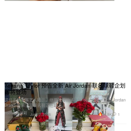
Teyana Taylor 预告全新 Air Jordan 联名球鞋企划
即将登场
这位多栖发展艺人暗示，继两款爆款 Air Jordan 之后，她与 Jordan
Brand 的第三双联名鞋正在路上。
Footwear 球鞋
15.8K
1
Jun 17, 2026