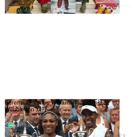
Serena 与 Venus Williams 再度联手征战
Wimbledon 双打
Williams 姐妹回归温网，还有未完成的传奇。
2 资料来源
Sports 运动
389
0
Jun 17, 2026