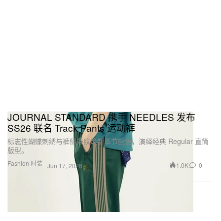
JOURNAL STANDARD 携手 NEEDLES 发布
SS26 联名 Track Pants 运动裤
标志性蝴蝶刺绣与裤侧条纹焕新季节配色，演绎经典 Regular 直筒
版型。
Fashion 时装
1.0K
0
Jun 17, 2026