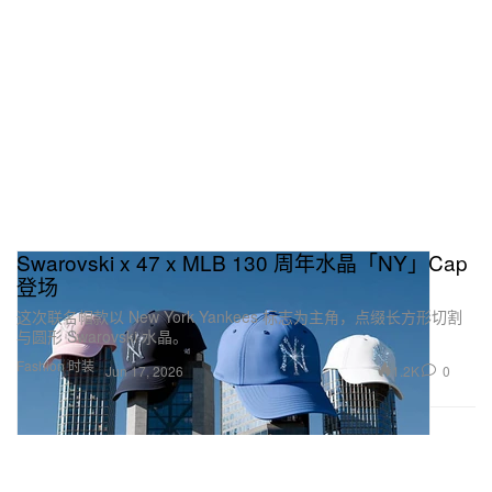
Swarovski x 47 x MLB 130 周年水晶「NY」Cap
登场
这次联名帽款以 New York Yankees 标志为主角，点缀长方形切割
与圆形 Swarovski 水晶。
Fashion 时装
1.2K
0
Jun 17, 2026