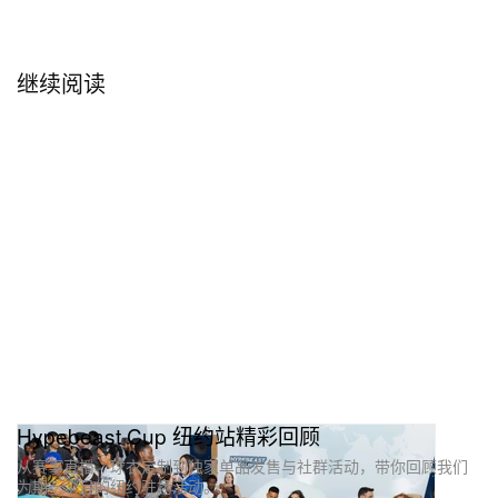
品，或冲击由 DoorDash 提供的大赛门票终极大奖，
只需要照着以下几步来：
继续阅读
1. 同时关注
@hypebeast
和
@doordash
的
Instagram 账号。
2. 标记一位你想一起同行的好友。
4. 在评论区分享一个对你意义最深的个人足球瞬间。
参与内容须在 6 月 19 日（周五）美国东部时间中午
12 点前提交。获奖者将由 Hypebeast 直接联系，具
体条款与细则适用。
这是一种轻松又有互动感的方式，让你一边分享关于
运动的美好记忆，一边有机会亲临足球最高光的现
场。别忘了持续关注，更多关于这次联名的最新情报
Hypebeast Cup 纽约站精彩回顾
以及线下活动机会都将陆续释出。
从赛事直播、球衣定制到独家单品发售与社群活动，带你回顾我们
为期一个月的纽约驻场活动。