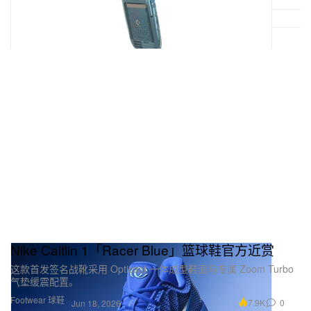
Nike Caitlin 1「Racer Blue」篮球鞋官方近赏
这款首发签名战靴采用 Opticast 一体成型鞋面与专属 Zoom Turbo
气垫缓震配置。
Footwear 球鞋
7.9K
0
Jun 18, 2026