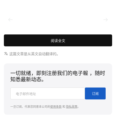
阅读全文
这篇文章是从英文自动翻译的。
为了直观呈现这两个世界如何精彩碰撞，
DoorDash
邀请了风格意见领袖 Luka Sabbat 出镜，示范如何玩
一切就绪，即刻注册我们的电子報 ，随时
转这次胶囊系列中的精选单品。Sabbat 完全凭直觉
知悉最新动态。
现场搭造型，亲自证明球衣也可以穿出质感满分的日
常穿搭。进入全开时装模式后，他用心组合单品，放
订阅
大这件主打球衣的俏皮与玩味。一件印花长袖为整体
增加视觉看点，而喇叭牛仔裤则拉开轮廓，营造出运
一旦订阅，代表您同意本公司的
使用条款
和
隐私政策
。
动感与街头感交织的氛围。这件联名球衣则成为整套