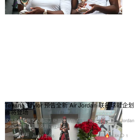
Teyana Taylor 预告全新 Air Jordan 联名球鞋企划
即将登场
这位多栖发展艺人暗示，继两款爆款 Air Jordan 之后，她与 Jordan
Brand 的第三双联名鞋正在路上。
Footwear 球鞋
15.8K
1
Jun 17, 2026