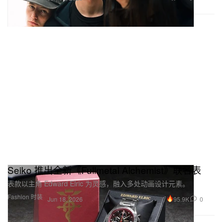
Seiko 推出全新《Fullmetal Alchemist》联名表
表款以主角 Edward Elric 为灵感，融入多处动画设计元素。
Fashion 时装
95.9K
0
Jun 18, 2026