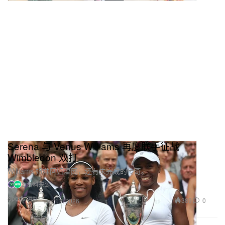
Serena 与 Venus Williams 再度联手征战
Wimbledon 双打
Williams 姐妹回归温网，还有未完成的传奇。
2 资料来源
Sports 运动
389
0
Jun 17, 2026