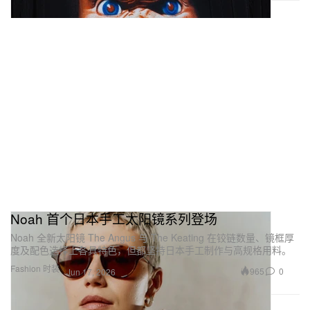
Noah 首个日本手工太阳镜系列登场
Noah 全新太阳镜 The Angus 与 The Keating 在铰链数量、镜框厚
度及配色选择上各具特色，但都坚持日本手工制作与高规格用料。
Fashion 时装
965
0
Jun 17, 2026