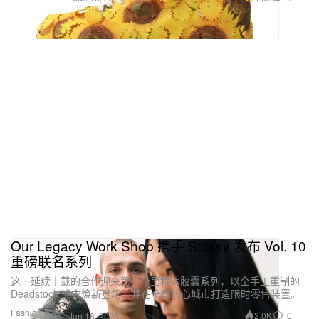
Our Legacy Work Shop 携手 Stüssy 发布 Vol. 10
重磅联名系列
这一延续十载的合作迎来第十个里程碑胶囊系列，以全手工重制的
Deadstock 成衣焕新登场，并在全球核心城市打造限时零售装置。
Fashion 时装
2.0K
0
Jun 18, 2026