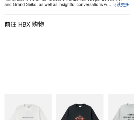
and Grand Seiko, as well as insightful conversations w…
阅读更多
前往 HBX 购物
Gramicci
Gramicci
Gramicci
Vase Tee
Flame Tee
Yosemite Valley
立刻购入
立刻购入
立刻购入