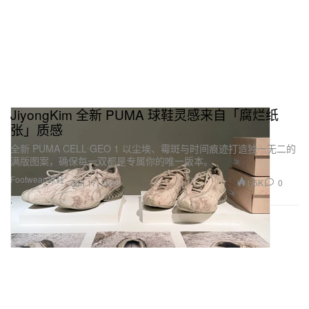
JiyongKim 全新 PUMA 球鞋灵感来自「腐烂纸
张」质感
全新 PUMA CELL GEO 1 以尘埃、霉斑与时间痕迹打造独一无二的
满版图案，确保每一双都是专属你的唯一版本。
Footwear 球鞋
1.5K
0
Jun 17, 2026