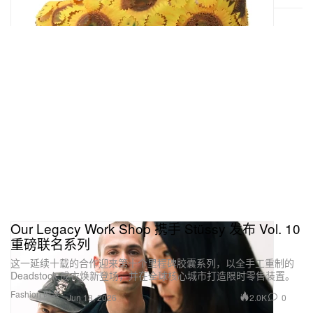
Our Legacy Work Shop 携手 Stüssy 发布 Vol. 10
重磅联名系列
这一延续十载的合作迎来第十个里程碑胶囊系列，以全手工重制的
Deadstock 成衣焕新登场，并在全球核心城市打造限时零售装置。
Fashion 时装
2.0K
0
Jun 18, 2026