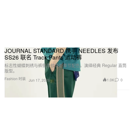
JOURNAL STANDARD 携手 NEEDLES 发布
SS26 联名 Track Pants 运动裤
标志性蝴蝶刺绣与裤侧条纹焕新季节配色，演绎经典 Regular 直筒
版型。
Fashion 时装
1.0K
0
Jun 17, 2026