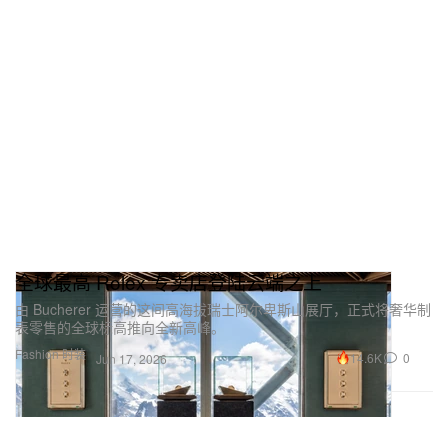
全球最高 Rolex 专卖店登陆云端之上
由 Bucherer 运营的这间高海拔瑞士阿尔卑斯山展厅，正式将奢华制
表零售的全球标高推向全新高峰。
Fashion 时装
14.6K
0
Jun 17, 2026