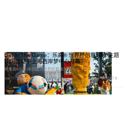
Get In The Game：乐高® 世界杯创意球场”主题
快闪活动于上海西岸梦中心开幕
将乐高®玩乐体验融入世界杯赛事氛围中。
72
0
Jun 17, 2026