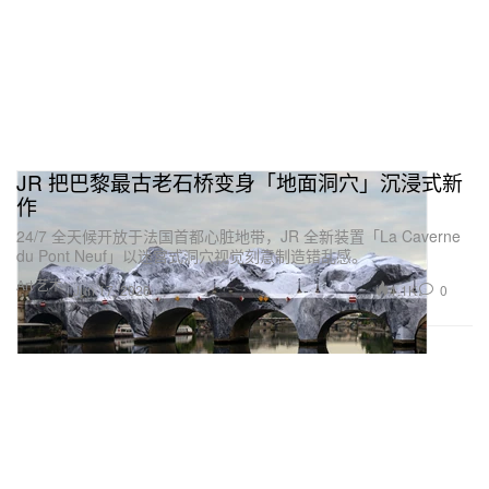
JR 把巴黎最古老石桥变身「地面洞穴」沉浸式新
作
24/7 全天候开放于法国首都心脏地带，JR 全新装置「La Caverne
du Pont Neuf」以迷宫式洞穴视觉刻意制造错乱感。
Art 艺术
1.1K
0
Jun 17, 2026