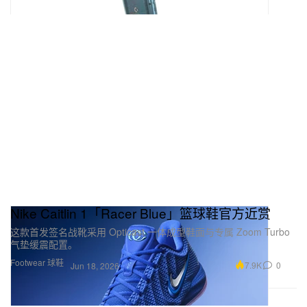
Nike Caitlin 1「Racer Blue」篮球鞋官方近赏
这款首发签名战靴采用 Opticast 一体成型鞋面与专属 Zoom Turbo
气垫缓震配置。
Footwear 球鞋
7.9K
0
Jun 18, 2026