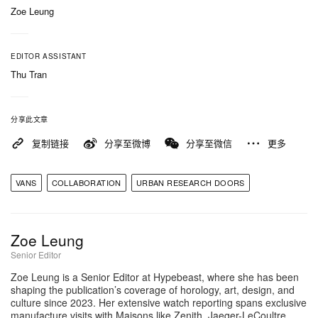
Zoe Leung
EDITOR ASSISTANT
Thu Tran
分享此文章
复制链接
分享至微博
分享至微信
更多
VANS
COLLABORATION
URBAN RESEARCH DOORS
Zoe Leung
Senior Editor
Zoe Leung is a Senior Editor at Hypebeast, where she has been
shaping the publication’s coverage of horology, art, design, and
culture since 2023. Her extensive watch reporting spans exclusive
manufacture visits with Maisons like Zenith, Jaeger-LeCoultre,