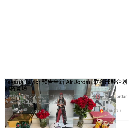
Teyana Taylor 预告全新 Air Jordan 联名球鞋企划
即将登场
这位多栖发展艺人暗示，继两款爆款 Air Jordan 之后，她与 Jordan
Brand 的第三双联名鞋正在路上。
Footwear 球鞋
15.8K
1
Jun 17, 2026