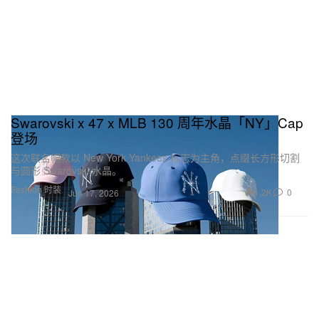
Swarovski x 47 x MLB 130 周年水晶「NY」Cap
登场
这次联名帽款以 New York Yankees 标志为主角，点缀长方形切割
与圆形 Swarovski 水晶。
Fashion 时装
1.2K
0
Jun 17, 2026