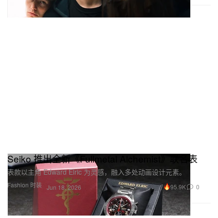
Seiko 推出全新《Fullmetal Alchemist》联名表
表款以主角 Edward Elric 为灵感，融入多处动画设计元素。
Fashion 时装
95.9K
0
Jun 18, 2026