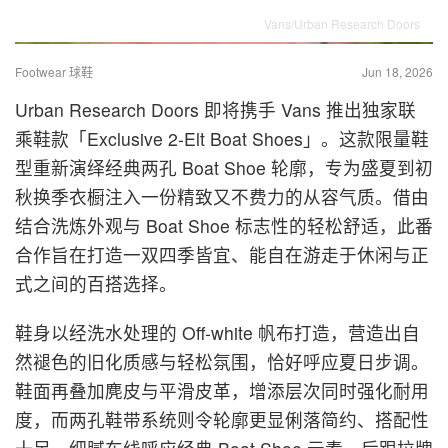
Vans/Urban Research Doors
Footwear 球鞋
Jun 18, 2026
Urban Research Doors 即将携手 Vans 推出独家联
乘鞋款「Exclusive 2-Elt Boat Shoes」。这款限量鞋
型重新演绎经典两孔 Boat Shoe 轮廓，专为盛夏到初
秋换季衣橱注入一份精致又不费力的从容气质。借由
结合洗炼外观与 Boat Shoe 标志性的轻松舒适，此番
合作旨在打造一双四季皆宜、能自在游走于休闲与正
式之间的百搭选择。
鞋身以经洗水处理的 Off‑white 帆布打造，营造出自
然褪色的旧化质感与轻松氛围，恰好呼应夏日步调。
鞋面再叠加麂皮与平滑皮革，增添层次同时强化耐用
度，而两孔鞋带系统则令轮廓更显俐落简约、搭配性