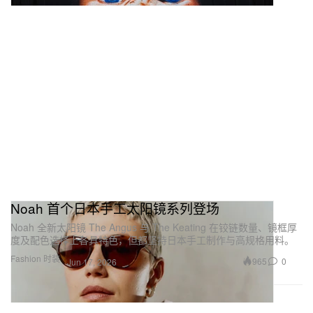
Noah 首个日本手工太阳镜系列登场
Noah 全新太阳镜 The Angus 与 The Keating 在铰链数量、镜框厚
度及配色选择上各具特色，但都坚持日本手工制作与高规格用料。
Fashion 时装
965
0
Jun 17, 2026