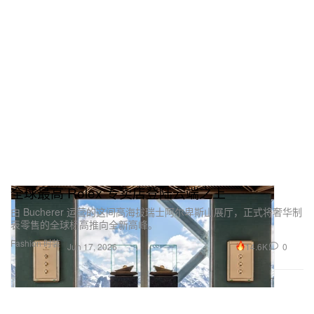
全球最高 Rolex 专卖店登陆云端之上
由 Bucherer 运营的这间高海拔瑞士阿尔卑斯山展厅，正式将奢华制
表零售的全球标高推向全新高峰。
Fashion 时装
14.6K
0
Jun 17, 2026