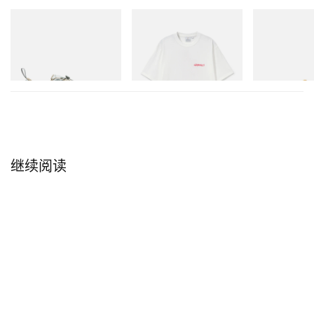
Merrell 1TRL
Gramicci
adidas Original
Merrell 1TRL X Perks And
Joker Tee
SAMBA OG
Mini Cham Storm GORE-
TEX®
立刻购入
立刻购入
立刻购入
继续阅读