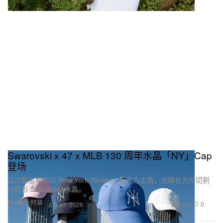
Swarovski x 47 x MLB 130 周年水晶「NY」Cap
登场
这次联名帽款以 New York Yankees 标志为主角，点缀长方形切割
与圆形 Swarovski 水晶。
Fashion 时装
1.2K
0
Jun 17, 2026