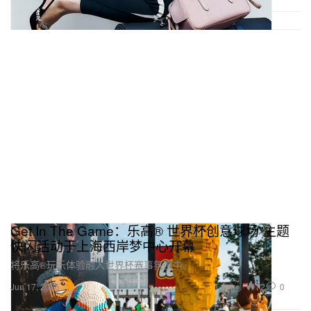
Get In The Game：乐高® 世界杯创意球场”主题
快闪活动于上海西岸梦中心开幕
将乐高®玩乐体验融入世界杯赛事氛围中。
72
0
Jun 17, 2026