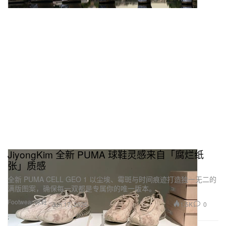
JiyongKim 全新 PUMA 球鞋灵感来自「腐烂纸
张」质感
全新 PUMA CELL GEO 1 以尘埃、霉斑与时间痕迹打造独一无二的
满版图案，确保每一双都是专属你的唯一版本。
Footwear 球鞋
1.5K
0
Jun 17, 2026