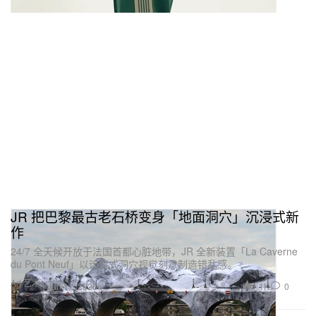
JR 把巴黎最古老石桥变身「地面洞穴」沉浸式新
作
24/7 全天候开放于法国首都心脏地带，JR 全新装置「La Caverne
du Pont Neuf」以迷宫式洞穴视觉刻意制造错乱感。
Art 艺术
1.1K
0
Jun 17, 2026