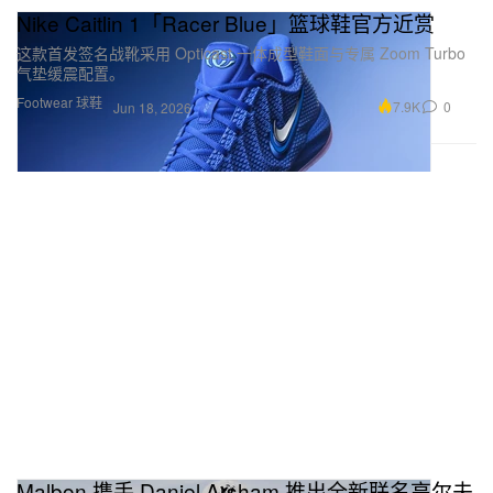
Nike Caitlin 1「Racer Blue」篮球鞋官方近赏
这款首发签名战靴采用 Opticast 一体成型鞋面与专属 Zoom Turbo
气垫缓震配置。
Footwear 球鞋
7.9K
0
Jun 18, 2026
Malbon 携手 Daniel Arsham 推出全新联名高尔夫