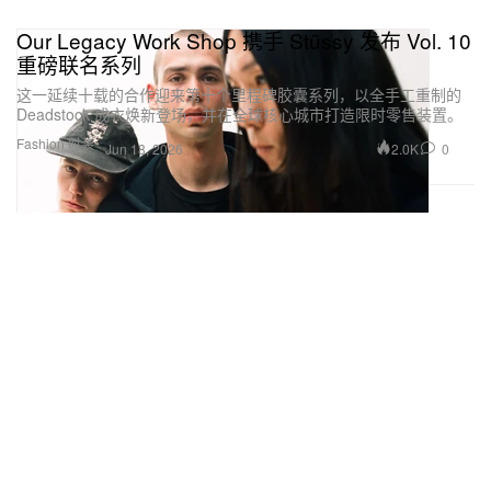
Our Legacy Work Shop 携手 Stüssy 发布 Vol. 10
重磅联名系列
这一延续十载的合作迎来第十个里程碑胶囊系列，以全手工重制的
Deadstock 成衣焕新登场，并在全球核心城市打造限时零售装置。
Fashion 时装
2.0K
0
Jun 18, 2026