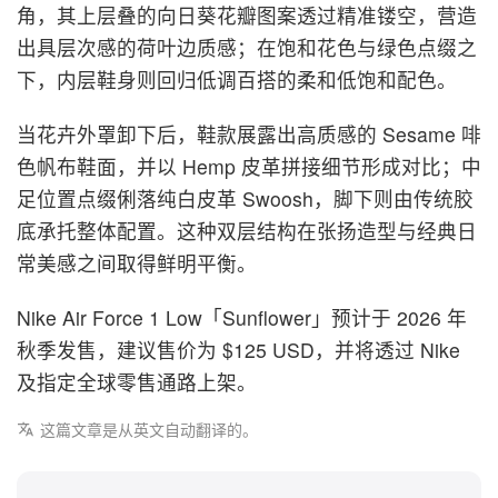
角，其上层叠的向日葵花瓣图案透过精准镂空，营造
出具层次感的荷叶边质感；在饱和花色与绿色点缀之
下，内层鞋身则回归低调百搭的柔和低饱和配色。
当花卉外罩卸下后，鞋款展露出高质感的 Sesame 啡
色帆布鞋面，并以 Hemp 皮革拼接细节形成对比；中
足位置点缀俐落纯白皮革 Swoosh，脚下则由传统胶
底承托整体配置。这种双层结构在张扬造型与经典日
常美感之间取得鲜明平衡。
Nike Air Force 1 Low「Sunflower」预计于 2026 年
秋季发售，建议售价为 $125 USD，并将透过 Nike
及指定全球零售通路上架。
这篇文章是从英文自动翻译的。