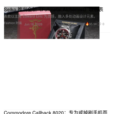
Seiko 推出全新《Fullmetal Alchemist》联名表
表款以主角 Edward Elric 为灵感，融入多处动画设计元素。
Fashion 时装
95.9K
0
Jun 18, 2026
Commodore Callback 8020：专为戒掉刷手机而