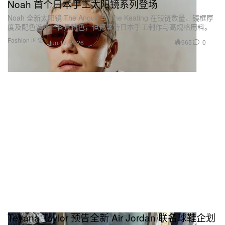
Noah 首个日本手工太阳镜系列登场
Noah 全新太阳镜 The Angus 与 The Keating 在铰链数量、镜框厚
度及配色选择上各具特色，但都坚持日本手工制作与高规格用料。
Fashion 时装
965
0
Jun 17, 2026
Teyana Taylor 预告全新 Air Jordan 联名球鞋企划