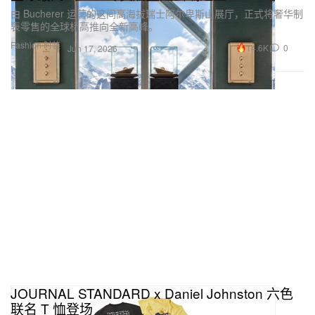
由 Bucherer 运营的这间高海拔瑞士阿尔卑斯山展厅，正式将奢华制
表零售的全球标高推向全新高峰。
Fashion 时装
14.6K
0
Jun 17, 2026
JOURNAL STANDARD x Daniel Johnston 六色
联名 T 恤登场