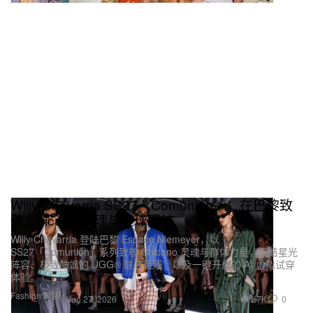
Willy Chavarria SS27《Comunión》：在巴黎致
敬 Chicano 灵魂与全球团结
Willy Chavarria 登陆巴黎 Espace Niemeyer，以
SS27「Comunión」系列致敬 Chicano 灵魂与群体力量，集结星光
阵容、极致酷飒的 UGG® 联名鞋履，以及一键开启的 AI 虚拟试穿
体验。
Fashion 时装
1.7K
0
Jun 27, 2026