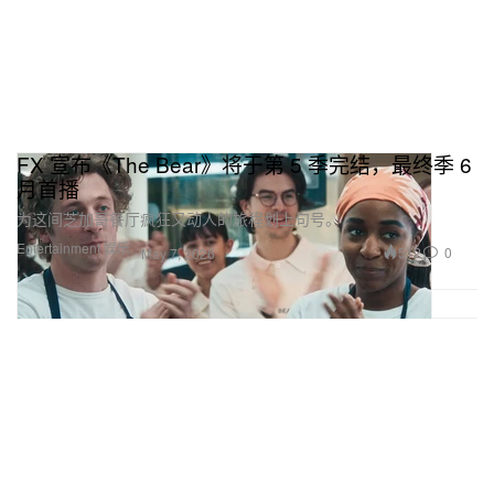
FX 宣布《The Bear》将于第 5 季完结，最终季 6
月首播
为这间芝加哥餐厅疯狂又动人的旅程划上句号。
Entertainment 娱乐
512
0
May 7, 2026