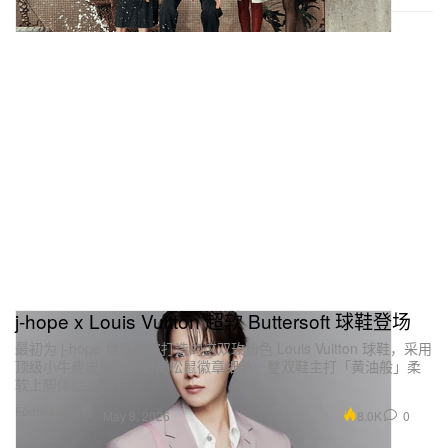
j-hope x Louis Vuitton 超软 Buttersoft 球鞋登场
最初为 j-hope 世界巡演打造的这双玫粉色 Louis Vuitton 球鞋，采用
顶级小牛麂皮鞋面，暗藏松鼠徽章细节，整双鞋主打「黄油般」柔
软上脚体验。
Footwear 球鞋
8.0K
0
May 8, 2026