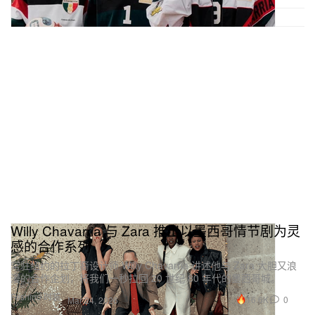
Willy Chavarria 与 Zara 推出以墨西哥情节剧为灵
感的合作系列
常驻纽约的拉丁裔设计师 Willy Chavarria 讲述他与 Zara 大胆又浪
漫的合作企划，将我们一秒拉回 20 世纪 80 年代的墨西哥城。
Fashion 时装
16.6K
0
Mar 24, 2026