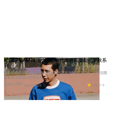
ICECREAM 推出 2000 年代滑板风 2026 早秋系
列
从美式中世纪风格、旧式招牌到复古零食包装汲取灵感，将怀旧图
形元素全面融入本季设计。
Fashion 时装
2.0K
0
May 7, 2026