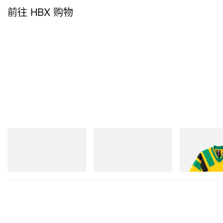
前往 HBX 购物
On
Merrell 1TRL
adidas Original
Cloudmonster 1
Merrell 1TRL X Perks And
Adidas Original
Mini Hydro Next Gen Moc
Dead Disney Fo
立刻购入
立刻购入
立刻购入