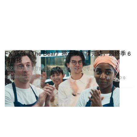
FX 宣布《The Bear》将于第 5 季完结，最终季 6
月首播
为这间芝加哥餐厅疯狂又动人的旅程划上句号。
Entertainment 娱乐
512
0
May 7, 2026