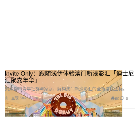
Invite Only：跟随浅伊体验澳门新濠影汇「迪士尼
汇聚嘉年华」
聚焦都市青年社群与家庭，解构澳门新濠影汇的全新度假坐标。
由...呈现 Studio City
60
0