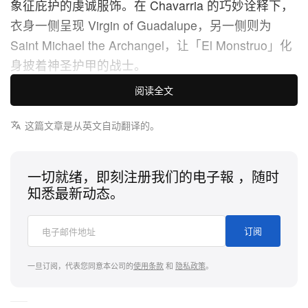
象征庇护的虔诚服饰。在 Chavarria 的巧妙诠释下，
衣身一侧呈现 Virgin of Guadalupe，另一侧则为
Saint Michael the Archangel，让「El Monstruo」化
身披着神圣护甲的战士。
阅读全文
短裤则直接取材自 Cholombiano「Pechera」——一
种在墨西哥街头风格中极具辨识度的胸前造型单品
这篇文章是从英文自动翻译的。
——并以鲜明的流苏细节，具象化社群身份与自豪
感。为融入 Chavarria 标志性的视觉语汇，来自 Los
一切就绪，即刻注册我们的电子報 ，随时
Angeles 的工艺匠人于布料上手绘繁复的玫瑰与荆棘
知悉最新动态。
图案；荆棘成为天然盔甲的视觉隐喻，映照出要登上
拳坛巅峰所必须锤炼出的坚韧与美感。
订阅
这副「神圣盔甲」无疑在绳圈之内化为实质力量。在
一旦订阅，代表您同意本公司的
使用条款
和
隐私政策
。
这场两大世界拳王之战中，Benavidez 全程主导战
局，于第 6 回合以凌厉 TKO 终结 Gilberto「Zurdo」