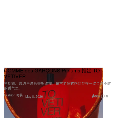
COMME des GARÇONS Parfums 推出 TO
VETIVER
黑胡椒、琥珀与没药交织碰撞，将古老仪式感封存在一缕余温不散
的香气里。
Fashion 时装
909
0
May 8, 2026