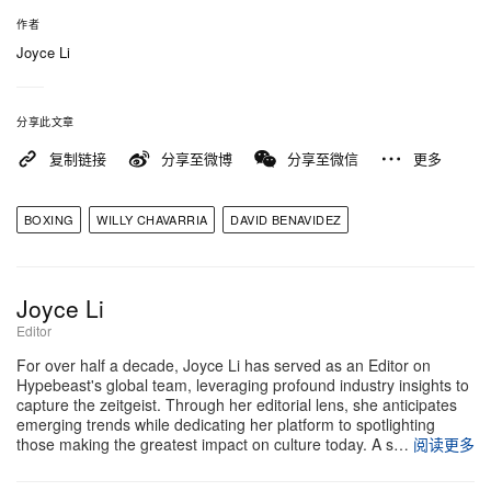
Ramírez，夺下统一巡洋量级金腰带。这场胜利令他
作者
的不败战绩推进至惊人的 32 胜 0 负（26 场 KO），
Joyce Li
并让他成为拳击史上首位同时在超中量级、轻重量级
与巡洋量级都拿下世界冠军头衔的拳手。
分享此文章
复制链接
分享至微博
分享至微信
更多
回顾这次合作，Chavarria 也谈到他与拳王之间深厚
而私人的连结。「我们是在设计上共同发想，一起探
BOXING
WILLY CHAVARRIA
DAVID BENAVIDEZ
索什么样的造型能让他在擂台上感到自在且充满信
心。这套造型的初衷，就是要在第一拳挥出之前，就
已宣告『El Monstruo』正式现身，」Chavarria 分享
Joyce Li
道。「能替 David 和他太太打造服装，被邀请走进他
Editor
们的家庭生活，实在令人动容。我很自豪能成为他世
For over half a decade, Joyce Li has served as an Editor on
Hypebeast's global team, leveraging profound industry insights to
界的一部分，也以能称他为朋友为荣。」
capture the zeitgeist. Through her editorial lens, she anticipates
emerging trends while dedicating her platform to spotlighting
those making the greatest impact on culture today. A s…
阅读更多