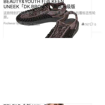
BEAUTY&YOUTH 打造 KEEN
UNEEK「DK.BROWN」高端升级版
这款特别打造的鞋型，以奢华深棕与黑色牛皮重新包覆标志性轮
廓。
Footwear 球鞋
767
0
May 7, 2026