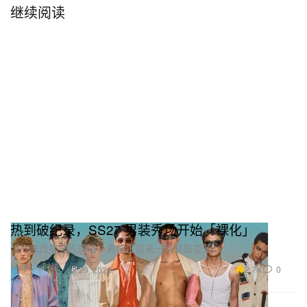
继续阅读
热到破纪录，SS27 男装秀场开始「裸化」
当气候改变穿衣逻辑，男装正迎来一场轻盈变革。
Fashion 时装
2.7K
0
Jul 29, 2026