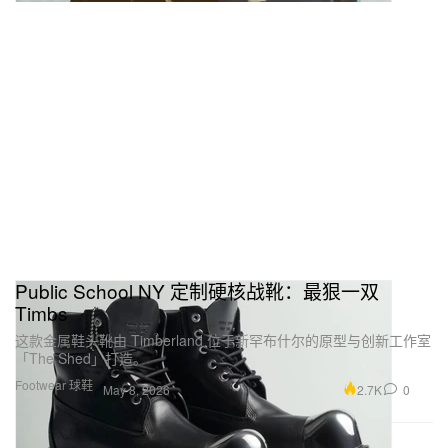
Public School NY 定制硬核战靴：最狠一双
Timbs
这款金属鞋头靴由 Timberland 位于新罕布什尔的原型与创新工作室
「The Shed」打造。
Footwear 球鞋
2.7K
0
May 8, 2026