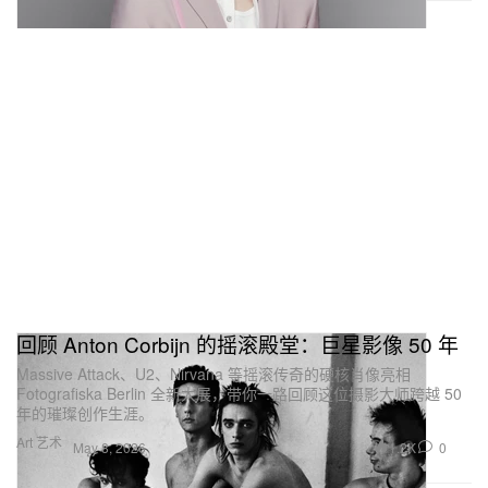
回顾 Anton Corbijn 的摇滚殿堂：巨星影像 50 年
Massive Attack、U2、Nirvana 等摇滚传奇的硬核肖像亮相
Fotografiska Berlin 全新大展，带你一路回顾这位摄影大师跨越 50
年的璀璨创作生涯。
Art 艺术
1.2K
0
May 8, 2026