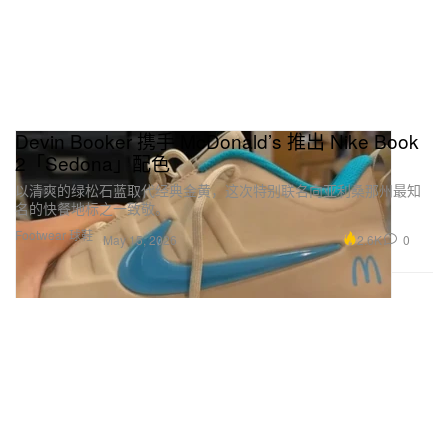
Devin Booker 携手 McDonald’s 推出 Nike Book
2「Sedona」配色
以清爽的绿松石蓝取代经典金黄，这次特别联名向亚利桑那州最知
名的快餐地标之一致敬。
Footwear 球鞋
2.6K
0
May 15, 2026