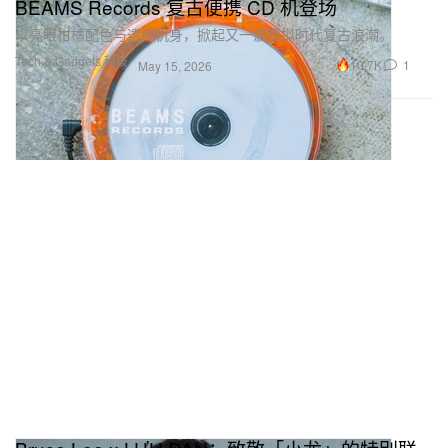
BEAMS Records 复古便携 CD 机登场
以亮眼柑橘配色与透明机身，掀起又一波模拟时代复古浪潮。
Tech & Gadgets 科技
10.7K
1
May 15, 2026