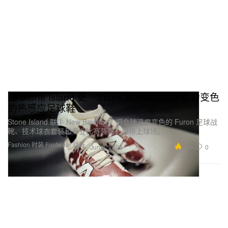
比 Stone Island 更「Stone Island」？这双会变色
的热感应足球鞋
Stone Island 联手 New Balance，把会随温度变色的 Furon 足球战
靴、技术球衣套装和专业比赛装备一起带上球场。
Fashion 时装
Footwear 球鞋
2.5K
0
Jun 3, 2026