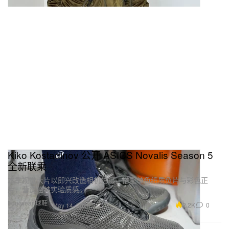
Kiko Kostadinov 公开 ASICS Novalis Season 5
全新联乘
本季视觉大片以即兴改造相机拍摄，搭配单色纸质负片与彩色正
片，营造独特实验质感。
Footwear 球鞋
2.2K
0
May 14, 2026