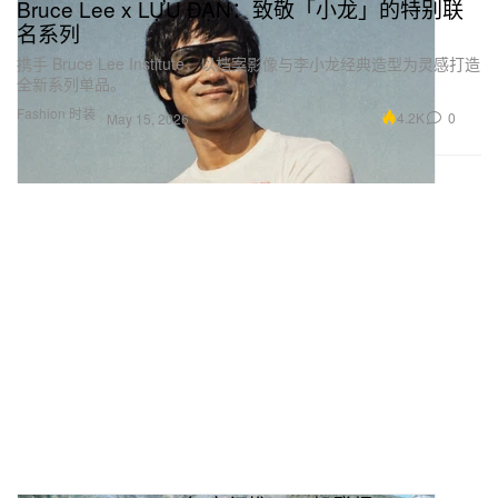
Bruce Lee x LỰU ĐẠN：致敬「小龙」的特别联
名系列
携手 Bruce Lee Institute，以档案影像与李小龙经典造型为灵感打造
全新系列单品。
Fashion 时装
4.2K
0
May 15, 2026