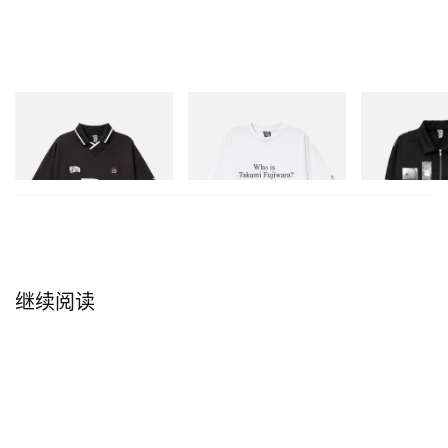
INITIAL
INITIAL
INITIAL
Billionaire Boys Club X Initial
Billionaire Boys Club X Initial
Billionaire Boys 
D Game Shirt
D Cotton T-Shirt 3
D Cotton Jacket
立刻购入
立刻购入
立刻购入
继续阅读