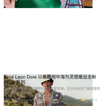
Aimé Leon Dore 以希腊地中海为灵感推出全新
SS26 系列
Teddy Santis 携手品牌带你逃离至爱琴海，在日光沐浴下解锁度假
感十足的夏日衣橱。
Fashion 时装
2.1K
0
May 15, 2026