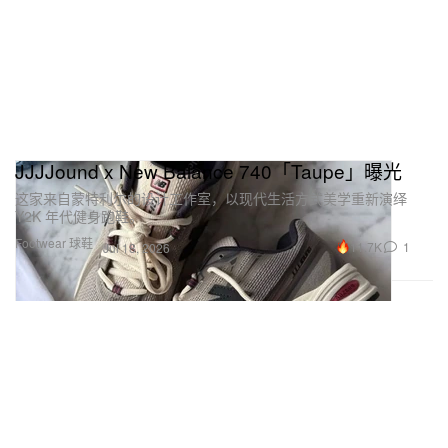
JJJJound x New Balance 740「Taupe」曝光
这家来自蒙特利尔的设计工作室，以现代生活方式美学重新演绎
Y2K 年代健身跑鞋。
Footwear 球鞋
11.7K
1
Jul 18, 2026