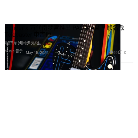
Fender x 万代南梦宫推出 PAC-MAM™ 联名款
Telecaster 电吉他
服饰系列同步亮相。
Music 音乐
99
0
May 15, 2026