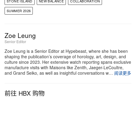
STONE ISLAND
NEW BALANCE
COLLABORATION
SUMMER 2026
Zoe Leung
Senior Editor
Zoe Leung is a Senior Editor at Hypebeast, where she has been
shaping the publication’s coverage of horology, art, design, and
culture since 2023. Her extensive watch reporting spans exclusive
manufacture visits with Maisons like Zenith, Jaeger-LeCoultre,
and Grand Seiko, as well as insightful conversations w…
阅读更多
前往 HBX 购物