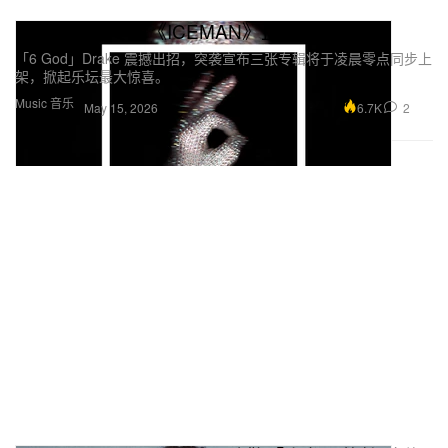
Drake 全新专辑《ICEMAN》正式上线
「6 God」Drake 震撼出招，突袭宣布三张专辑将于凌晨零点同步上
架，掀起乐坛最大惊喜。
Music 音乐
6.7K
2
May 15, 2026