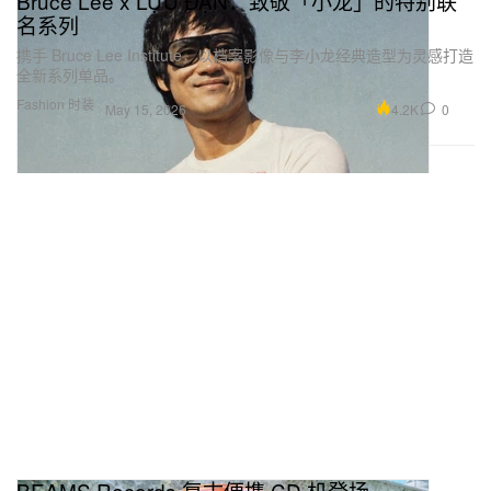
Bruce Lee x LỰU ĐẠN：致敬「小龙」的特别联
名系列
携手 Bruce Lee Institute，以档案影像与李小龙经典造型为灵感打造
全新系列单品。
Fashion 时装
4.2K
0
May 15, 2026
BEAMS Records 复古便携 CD 机登场