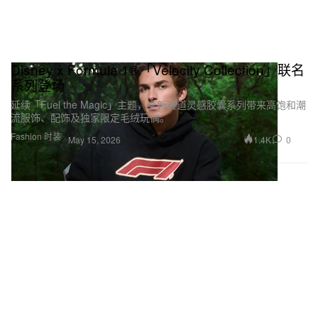
Disney x Formula 1®「Velocity Collection」联名
系列登场
延续「Fuel the Magic」主题，全新赛道灵感胶囊系列带来高饱和潮
流服饰、配饰及独家限定毛绒玩偶。
Fashion 时装
1.4K
0
May 15, 2026