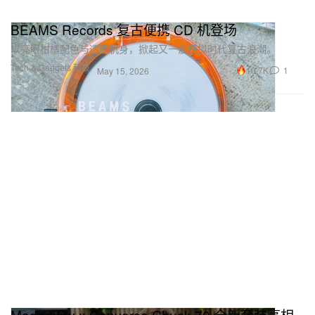
BEAMS Records 复古便携 CD 机登场
以亮眼柑橘配色与透明机身，掀起又一波模拟时代复古浪潮。
Tech & Gadgets 科技
10.7K
1
May 15, 2026
Madhappy x Converse Chuck 70 全新套装亮相