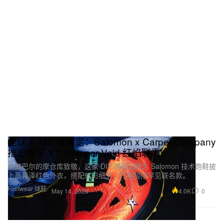
全球 1,720 双限定：Salomon x Carpet Company
推出极罕 XT-Whisper Void 红焰联乘
向其巴尔的摩仓库致敬，这家 DIY 滑板品牌为 Salomon 技术跑鞋披
上高亮泽红色外衣，搭配虹彩细节，打造极限罕见联名款。
Footwear 球鞋
4.0K
0
May 14, 2026