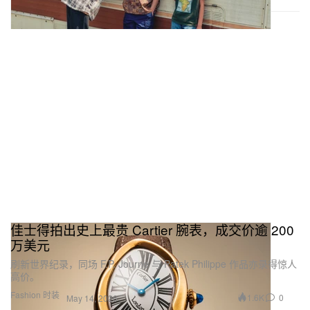
佳士得拍出史上最贵 Cartier 腕表，成交价逾 200
万美元
刷新世界纪录，同场 F.P. Journe 与 Patek Philippe 作品亦录得惊人
高价。
Fashion 时装
1.6K
0
May 14, 2026