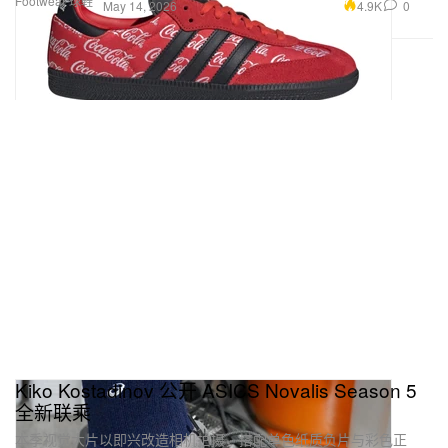
Footwear 球鞋
4.9K
0
May 14, 2026
Kiko Kostadinov 公开 ASICS Novalis Season 5
全新联乘
本季视觉大片以即兴改造相机拍摄，搭配单色纸质负片与彩色正