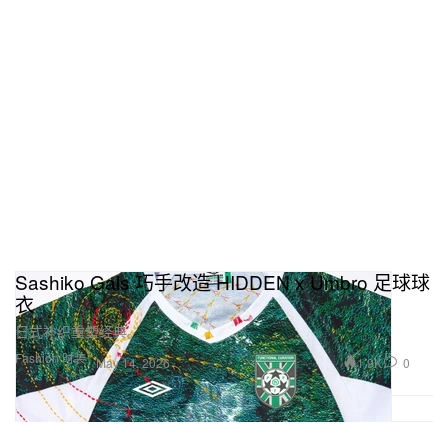
Sashiko Gals 巧手改造 HIDDEN x Umbro 足球球
衣
日式补织重塑经典。
Fashion 时装
1.9K
0
May 14, 2026