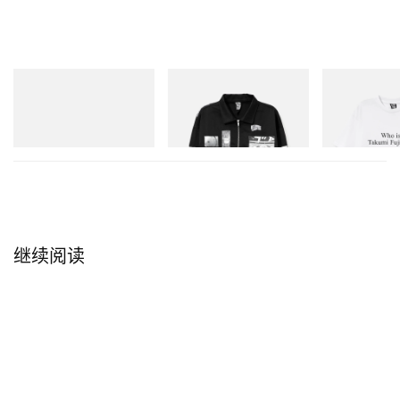
Puma
INITIAL
INITIAL
Speedcat Once-A-Year
Billionaire Boys Club X Initial
Billionaire Boys 
D Cotton Jacket
D Cotton T-Shirt
立刻购入
立刻购入
立刻购入
继续阅读