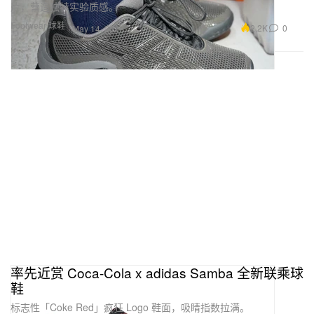
片，营造独特实验质感。
Footwear 球鞋
2.2K
0
May 14, 2026
率先近赏 Coca-Cola x adidas Samba 全新联乘球
鞋
标志性「Coke Red」疯狂 Logo 鞋面，吸睛指数拉满。