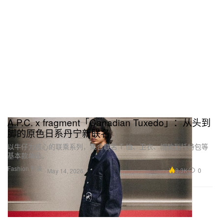
A.P.C. x fragment「Canadian Tuxedo」：从头到
脚的原色日系丹宁新联名
以牛仔为核心的联乘系列，集合联名 T 恤、卫衣、帽款到托特包等
基本款单品。
Fashion 时装
3.3K
0
May 14, 2026