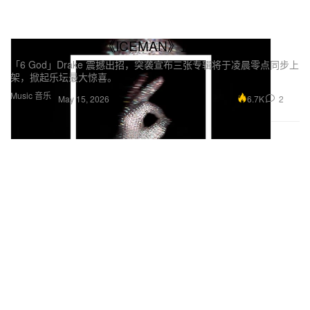
Drake 全新专辑《ICEMAN》正式上线
「6 God」Drake 震撼出招，突袭宣布三张专辑将于凌晨零点同步上
架，掀起乐坛最大惊喜。
Music 音乐
6.7K
2
May 15, 2026