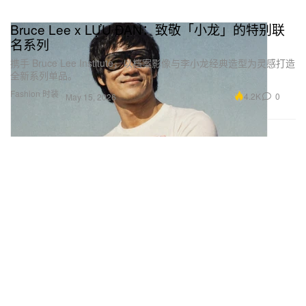
Bruce Lee x LỰU ĐẠN：致敬「小龙」的特别联
名系列
携手 Bruce Lee Institute，以档案影像与李小龙经典造型为灵感打造
全新系列单品。
Fashion 时装
4.2K
0
May 15, 2026