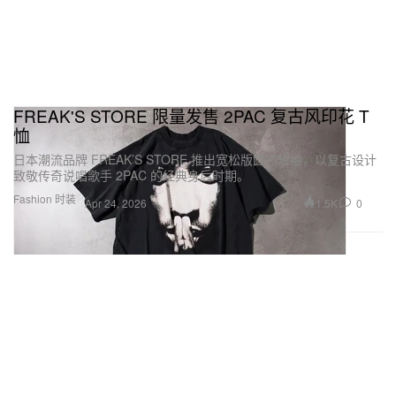
FREAK'S STORE 限量发售 2PAC 复古风印花 T
恤
日本潮流品牌 FREAK’S STORE 推出宽松版圆领短袖，以复古设计
致敬传奇说唱歌手 2PAC 的经典身后时期。
Fashion 时装
1.5K
0
Apr 24, 2026