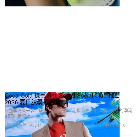
Coca‑Cola 携手 Anti Social Social Club 推出
2026 夏日胶囊系列
一整季清爽来袭：联名 Logo T 恤、连帽卫衣，加上只此一家的潮流
配饰同步登场。
Fashion 时装
1.9K
0
May 14, 2026