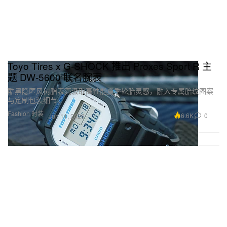
Toyo Tires x G‑SHOCK 推出 Proxes Sport R 主
题 DW‑5600 联名腕表
酷黑隐匿风树脂表壳汲取高性能夏季轮胎灵感，融入专属胎纹图案
与定制包装细节。
Fashion 时装
6.6K
0
Jun 11, 2026