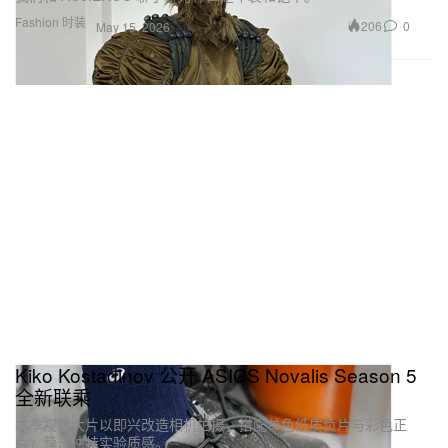
Fashion 时装
206
0
May 15, 2026
Kiko Kostadinov 公开 ASICS Novalis Season 5
全新联乘
本季视觉大片以即兴改造相机拍摄，搭配单色纸质负片与彩色正
片，营造独特实验质感。