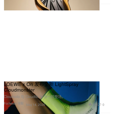
LOEWE x On 发布全新 LightSpray
Cloudmonster
Cloudsolo 与 Cloudtilt Hi 亦一同登场。
Footwear 球鞋
306
0
May 14, 2026