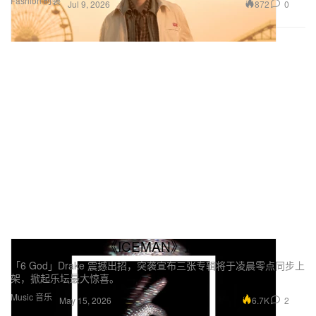
Fashion 时装
872
0
Jul 9, 2026
Drake 全新专辑《ICEMAN》正式上线
「6 God」Drake 震撼出招，突袭宣布三张专辑将于凌晨零点同步上
架，掀起乐坛最大惊喜。
Music 音乐
6.7K
2
May 15, 2026