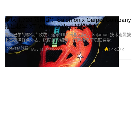
全球 1,720 双限定：Salomon x Carpet Company
推出极罕 XT-Whisper Void 红焰联乘
向其巴尔的摩仓库致敬，这家 DIY 滑板品牌为 Salomon 技术跑鞋披
上高亮泽红色外衣，搭配虹彩细节，打造极限罕见联名款。
Footwear 球鞋
4.0K
0
May 14, 2026