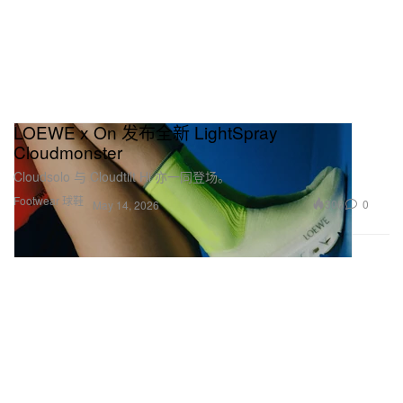
LOEWE x On 发布全新 LightSpray
Cloudmonster
Cloudsolo 与 Cloudtilt Hi 亦一同登场。
Footwear 球鞋
306
0
May 14, 2026