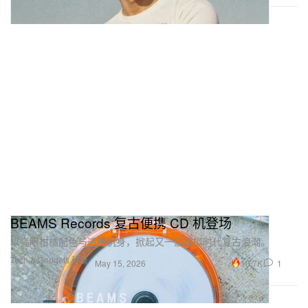
BEAMS Records 复古便携 CD 机登场
以亮眼柑橘配色与透明机身，掀起又一波模拟时代复古浪潮。
Tech & Gadgets 科技
10.7K
1
May 15, 2026