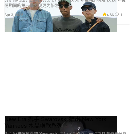
情期间的第一季表现更为惨烈。
4.6K
1
Apr 3, 2026
New Era 携手 Swarovski 推出 New York
Yankees 水晶帽款系列
街头经典帽款叠加 Swarovski 高级水晶点缀，一顶兼具潮流与奢华