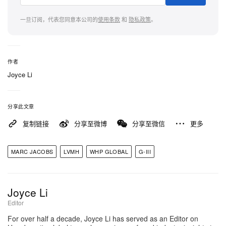
将把 WHP Global 品牌组合的全球零售销售额推升至
逾 95 亿美元。此外，Coty Inc. 亦会继续持有其近期
一旦订阅，代表您同意本公司的
使用条款
和
隐私政策
。
延长并扩大的 Marc Jacobs Beauty 及香水长期授
权。
作者
对于钟情品牌主线秀以及 Heaven by Marc Jacobs
Joyce Li
等高口碑支线的读者而言，幸运的是，同名设计师并
未离场。Jacobs 在声明中表示：「过去 30 年间，
分享此文章
Bernard Arnault 对我的支持、信任与肯定，我一直
复制链接
分享至微博
分享至微信
更多
心怀感激。我将继续担任 Marc Jacobs International
创意总监，并期待迎接这个崭新的亮丽篇章。」
MARC JACOBS
LVMH
WHP GLOBAL
G-III
LVMH 主席兼行政总裁 Bernard Arnault 亦呼应这份
惺惺相惜，感谢 Jacobs 为品牌以及整个 LVMH 集团
Joyce Li
带来不可否认的深远影响。这项收购仍需履行惯常的
Editor
交割程序，预计将于 G-III 的财政第 3 季内正式完
For over half a decade, Joyce Li has served as an Editor on