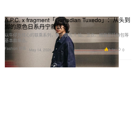
A.P.C. x fragment「Canadian Tuxedo」：从头到
脚的原色日系丹宁新联名
以牛仔为核心的联乘系列，集合联名 T 恤、卫衣、帽款到托特包等
基本款单品。
Fashion 时装
3.3K
0
May 14, 2026