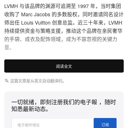
LVMH 与该品牌的渊源可追溯至 1997 年，当时集团
收购了 Marc Jacobs 的多数股权，同时邀请同名设计
师出任 Louis Vuitton 创意总监。近三十年来，LVMH
持续提供资金与策略支援，推动这个品牌在亲民奢华
的手袋、成衣及配饰领域，成为不容忽视的关键力
量。
根据这宗金额达 8.5 亿美元的收购协议，WHP
阅读全文
Global 与 G-III Apparel Group 将各自支付 4.25 亿美
元，平分 50/50 的所有权。两家公司将分工合作，加
这篇文章是从英文自动翻译的。
速品牌增长：现时拥有 DKNY 和 Karl Lagerfeld 的
G-III，将凭借其强大的商品企划与零售实力，管理品
一切就绪，即刻注册我们的电子報 ，随时
牌的直营零售及批发业务；而背后运作 Vera Wang、
知悉最新动态。
Rag & Bone 及 G-Star 的 WHP Global，则负责营运
品牌高盈利的授权平台。Marc Jacobs 的加入，预计
订阅