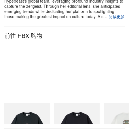
Hypebeast's global team, leveraging profound industry insights to
成，该财季将于 2026 年 10 月结束。
capture the zeitgeist. Through her editorial lens, she anticipates
emerging trends while dedicating her platform to spotlighting
those making the greatest impact on culture today. A s…
阅读更多
前往 HBX 购物
Gramicci
Gramicci
Gramicci
Flame Tee
One Point Logo Tee
Vase Tee
立刻购入
立刻购入
立刻购入