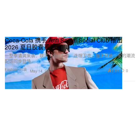
Coca‑Cola 携手 Anti Social Social Club 推出
2026 夏日胶囊系列
一整季清爽来袭：联名 Logo T 恤、连帽卫衣，加上只此一家的潮流
配饰同步登场。
Fashion 时装
1.9K
0
May 14, 2026