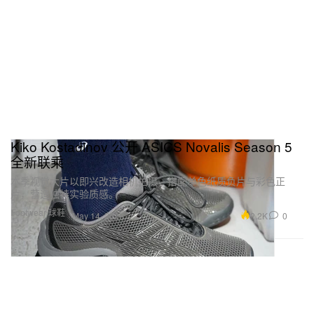
Kiko Kostadinov 公开 ASICS Novalis Season 5
全新联乘
本季视觉大片以即兴改造相机拍摄，搭配单色纸质负片与彩色正
片，营造独特实验质感。
Footwear 球鞋
2.2K
0
May 14, 2026