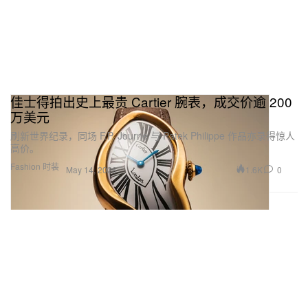
佳士得拍出史上最贵 Cartier 腕表，成交价逾 200
万美元
刷新世界纪录，同场 F.P. Journe 与 Patek Philippe 作品亦录得惊人
高价。
Fashion 时装
1.6K
0
May 14, 2026