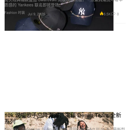
质感的 Yankees 联名即将登场。
Fashion 时装
6.5K
0
Jul 9, 2026
10k 说唱歌手空降海滩，演绎 Denim Tears 全新
系列
Niontay、Sideshow 与 Anysia Kym 共同出镜「Act III pt. 2」最新型