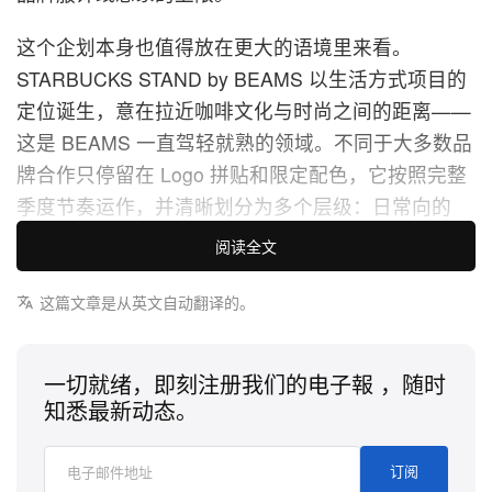
这个企划本身也值得放在更大的语境里来看。
STARBUCKS STAND by BEAMS 以生活方式项目的
定位诞生，意在拉近咖啡文化与时尚之间的距离——
这是 BEAMS 一直驾轻就熟的领域。不同于大多数品
牌合作只停留在 Logo 拼贴和限定配色，它按照完整
季度节奏运作，并清晰划分为多个层级：日常向的
Core Collection、聚焦目的地主题的 Seasonal
阅读全文
Collection，以及特别版 Extra Collection。本次
Kenya 章节是 Seasonal 线的第二次亮相，承接已为
这篇文章是从英文自动翻译的。
系列定下范式的 Fall/Winter 2025。
一切就绪，即刻注册我们的电子報 ，随时
在这一季春夏版本中，BEAMS 设计团队有意跳脱上
知悉最新动态。
一季的色盘，从零开始重构单品阵容。同一产地，全
新视角。Kenya 的火烈鸟、长颈鹿、尼罗鳄以及咖啡
订阅