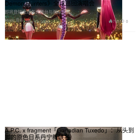
Demon Hunters》全球巡回演唱会
即将登陆全球各大舞台与观众见面。
Music 音乐
795
0
May 14, 2026
A.P.C. x fragment「Canadian Tuxedo」：从头到
脚的原色日系丹宁新联名