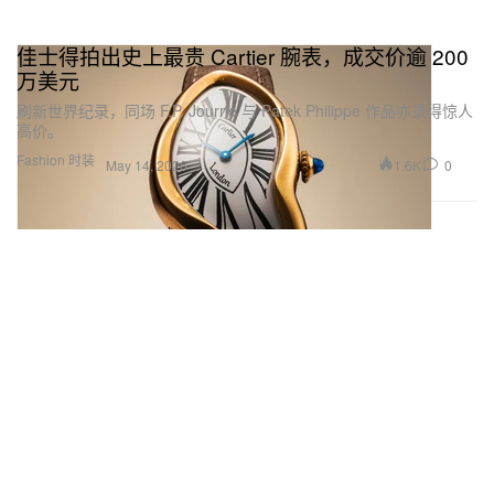
佳士得拍出史上最贵 Cartier 腕表，成交价逾 200
万美元
刷新世界纪录，同场 F.P. Journe 与 Patek Philippe 作品亦录得惊人
高价。
Fashion 时装
1.6K
0
May 14, 2026