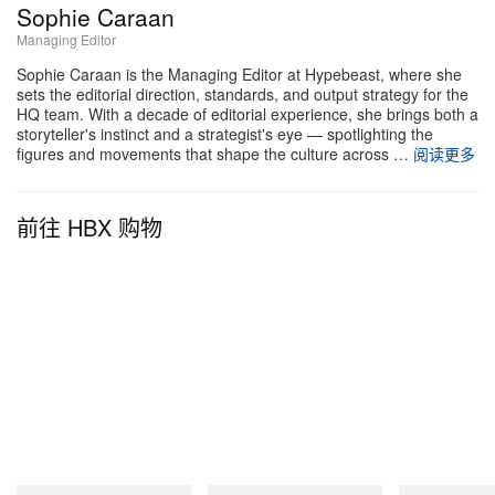
加非洲象与咖啡豆图案，可敞开搭在 T 恤之外，也可
Sophie Caraan
以与同花色短裤扣成成套造型——短裤沿用相同图
Managing Editor
案，却改用双层织聚酯面料，内侧纹理进一步提升夏
Sophie Caraan is the Managing Editor at Hypebeast, where she
sets the editorial direction, standards, and output strategy for the
日透气性。
HQ team. With a decade of editorial experience, she brings both a
storyteller's instinct and a strategist's eye — spotlighting the
figures and movements that shape the culture across …
阅读更多
T 恤线则分为两条支线。Animal Print Tee 采用 14 支
Open-end 纺纱美棉，手感干爽、挺括有型，将
Kenya 标志性的野生动物以大幅背面图案呈现，共有
前往 HBX 购物
火烈鸟、长颈鹿与尼罗鳄三种配色选择。Kenya Print
Tee 则以地理为切入点，将国土地形与 GPS 坐标直
接铺陈在胸前，并在绿色款上刻意打造开裂感的复古
印花，再辅以整体 Product-fade 水洗工艺，把通常
需要多年穿着才能磨出的岁月感，预先写进衣服里。
配饰线则用同一视觉语汇为系列收尾。一顶渔夫帽与
一顶六片帽沿用与衬衫相同的全幅印花面料；沙滩凉