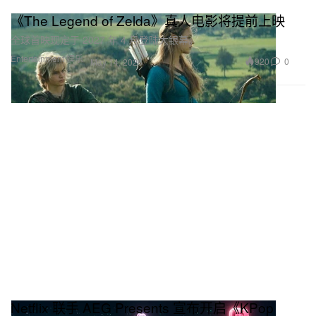
《The Legend of Zelda》真人电影将提前上映
全球首映现定于 2027 年 4 月登陆大银幕。
Entertainment 娱乐
920
0
May 14, 2026
Netflix 联手 AEG Presents 宣布开启《KPop