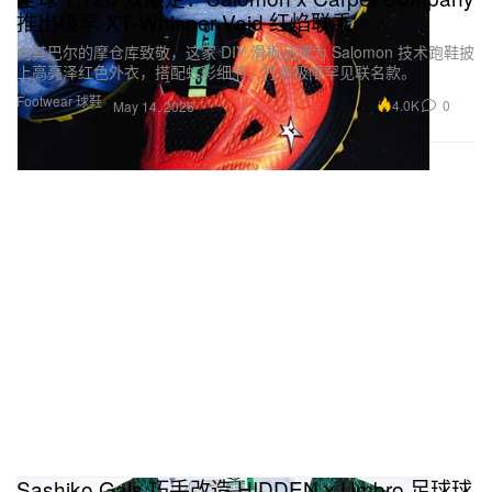
推出极罕 XT-Whisper Void 红焰联乘
向其巴尔的摩仓库致敬，这家 DIY 滑板品牌为 Salomon 技术跑鞋披
上高亮泽红色外衣，搭配虹彩细节，打造极限罕见联名款。
Footwear 球鞋
4.0K
0
May 14, 2026
Sashiko Gals 巧手改造 HIDDEN x Umbro 足球球