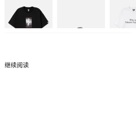
鞋从鞋带到鞋床整片铺陈图案；抽绳袋通过几何拼接
INITIAL
Merrell 1TRL
INITIAL
BILLIONAIRE BOYS CLUB X
Merrell 1TRL X Perks And
Billionaire Boys 
呼应非洲传统拼布织物；一条 60cm 方巾则将
INITIAL D COTTON T-SHIRT
Mini Hydro Next Gen Moc
D Cotton T-Shirt
#1
Starbucks 海妖标志与 STARBUCKS STAND by
立刻购入
立刻购入
立刻购入
BEAMS Logo 安排在四角，实用易戴，也是不急着
直接入手整套衬衫时的理想上手单品。
STARBUCKS STAND by BEAMS「KENYA」
Seasonal Collection 将于 5 月 22 日起登陆 BEAMS
继续阅读
Life Yokohama、BEAMS Japan（Shinjuku 3F）、
Starbucks Stand by BEAMS Harajuku 快闪店，以及
STARBUCKS STAND by BEAMS 官方线上商店。
同
期，BEAMS Japan 1F 将于 5 月 22 日至 6 月 21 日
开设限时快闪店。