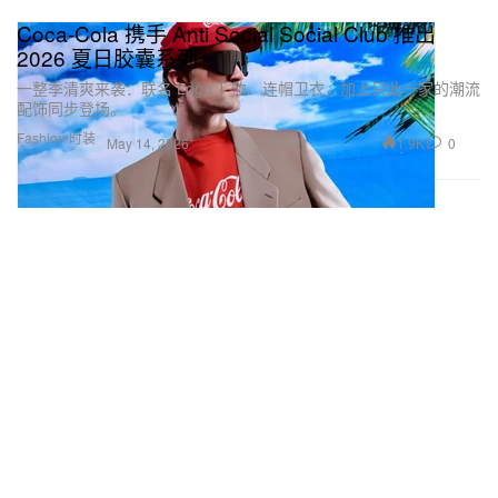
Coca‑Cola 携手 Anti Social Social Club 推出
2026 夏日胶囊系列
一整季清爽来袭：联名 Logo T 恤、连帽卫衣，加上只此一家的潮流
配饰同步登场。
Fashion 时装
1.9K
0
May 14, 2026