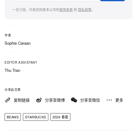
树都化作视觉语言贯穿系列，但呈现方式却刻意收
敛。原本容易联想到的鲜明狩猎色被按下暂停，改以
一旦订阅，代表您同意本公司的
使用条款
和
隐私政策
。
先染色的底布叠加喷墨印花，将色彩压进更深、更成
熟的区间：深绿与棕色在视觉上先显都市，再显赤
道。
作者
Sophie Caraan
本季结构感最突出的单品，是 Crazy Pattern 连帽衬
衫外套，灵感直接取自 Kenya 传统服饰，将四种各
EDITOR ASSISTANT
异的格纹拼接成一件拼布式外壳。单品选用轻量法兰
Thu Tran
绒感格纹面料，手感介于衬衫与夹克之间，袖口加入
松紧抽褶设计，下摆配有抽绳调节，贴身的领口线条
分享此文章
则让这件原本偏向「极繁」的轮廓保持利落不松垮。
复制链接
分享至微博
分享至微信
更多
下摆一枚压纹仿皮浅开心果绿标签，是贯穿整个系列
的点睛细节，为造型悄然收尾出一丝高级质感。全幅
BEAMS
STARBUCKS
2026 春夏
印花的 Short Sleeve Open Collar Shirt 则走上一条
不同路径：以棉质府绸先整体染色，再用喷墨工艺叠