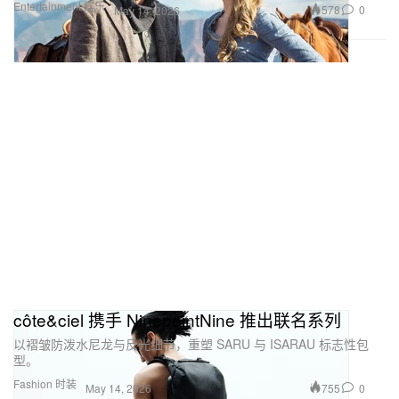
Entertainment 娱乐
578
0
May 14, 2026
côte&ciel 携手 NinepointNine 推出联名系列
以褶皱防泼水尼龙与反光细节，重塑 SARU 与 ISARAU 标志性包
型。
Fashion 时装
755
0
May 14, 2026