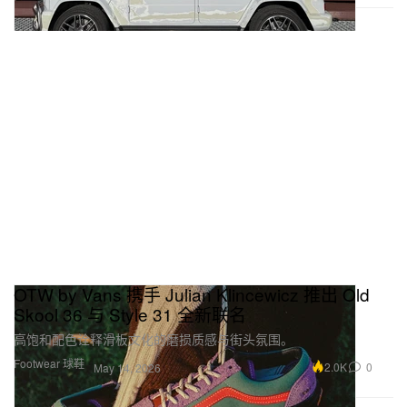
OTW by Vans 携手 Julian Klincewicz 推出 Old
Skool 36 与 Style 31 全新联名
高饱和配色诠释滑板文化的磨损质感与街头氛围。
Footwear 球鞋
2.0K
0
May 14, 2026