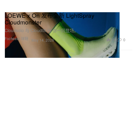
LOEWE x On 发布全新 LightSpray
Cloudmonster
Cloudsolo 与 Cloudtilt Hi 亦一同登场。
Footwear 球鞋
306
0
May 14, 2026