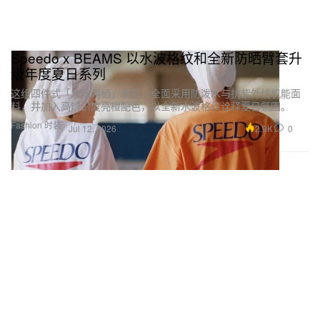
Speedo x BEAMS 以水波格纹和全新防晒臂套升
级年度夏日系列
这组四件式「水陆两栖」单品，全面采用防泼水与抗紫外线机能面
料，并加入高辨识度亮橙配色，以全新水波格纹诠释夏日氛围。
Fashion 时装
2.9K
0
Jul 12, 2026