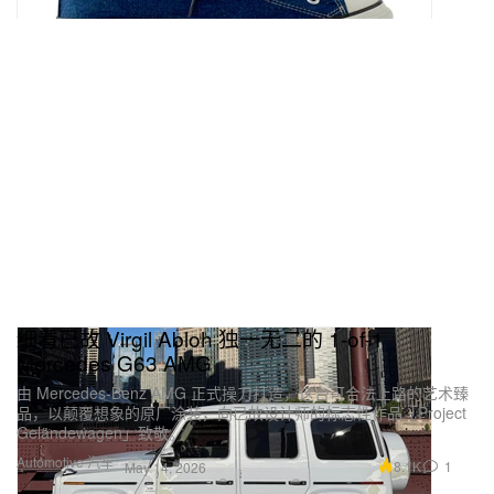
细看已故 Virgil Abloh 独一无二的 1-of-1
Mercedes G63 AMG
由 Mercedes-Benz AMG 正式操刀打造，这台可合法上路的艺术臻
品，以颠覆想象的原厂涂装，向已故设计师的标志性作品「Project
Geländewagen」致敬。
Automotive 汽车
8.1K
1
May 14, 2026