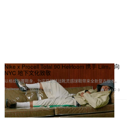
Nike x Procell Total 90 Heirloom 携手 Liim，向
NYC 地下文化致敬
以格纹包覆鞋身，为这双足球战靴灵感球鞋带来全新复古版本。
Footwear 球鞋
1.4K
0
May 13, 2026