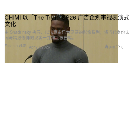
CHIMI 以「The Trial」SS26 广告企划审视表演式
文化
由 Shadrinsky 执导、以法庭审讯为灵感的影像系列，将当代身份认
同与精致修饰的现实一并推上被告席。
Fashion 时装
840
0
Apr 23, 2026