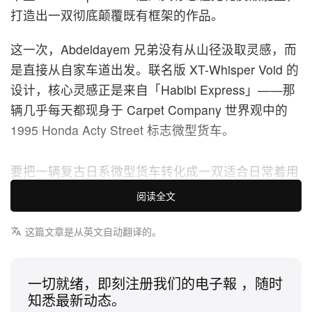
打造出一双彻底颠覆既有框架的作品。
这一次，Abdeldayem 兄弟没有从山径汲取灵感，而
是直接从自家车道出发。联名版 XT-Whisper Void 的
设计，核心灵感正是来自「Habibi Express」——那
辆几乎每天都现身于 Carpet Company 世界观中的
1995 Honda Acty Street 标志微型货车。
要把一辆复古日系微型货车转化成一双适合日常着用
的球鞋绝非易事，但这次呈现可谓无懈可击。鞋身采
阅读全文
用鲜明高亮泽红色涂装，精准对应车身喷漆效果；鞋
面则以抢眼的虹彩 TPU 覆层模拟车窗反射。再配上
这篇文章是从英文自动翻译的。
特别订制图案与 Carpet Company 标志性的恶魔角细
节，将 Salomon 原本偏向实用主义的鞋款，转化为
一切就绪，即刻注册我们的电子報 ，随时
极具个性又带几分玩味的风格宣言。
知悉最新动态。