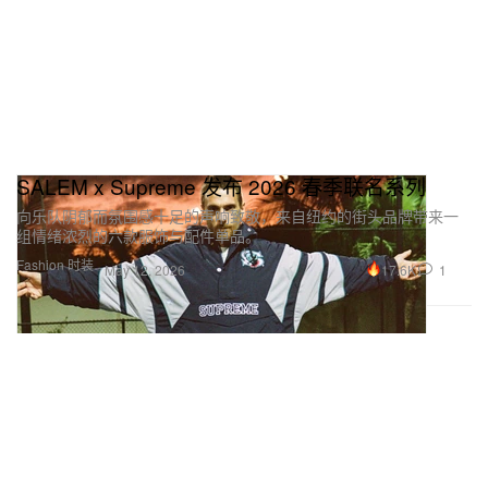
SALEM x Supreme 发布 2026 春季联名系列
向乐队阴郁而氛围感十足的声响致敬，来自纽约的街头品牌带来一
组情绪浓烈的六款服饰与配件单品。
Fashion 时装
17.6K
1
May 12, 2026