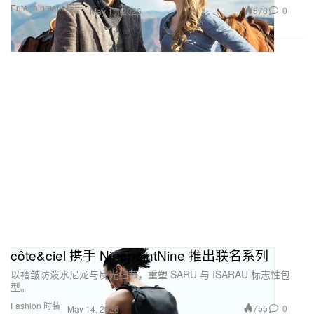
Entertainment 娱乐
578
0
May 14, 2026
côte&ciel 携手 NinepointNine 推出联名系列
以褶皱防泼水尼龙与反光细节，重塑 SARU 与 ISARAU 标志性包
型。
Fashion 时装
755
0
May 14, 2026