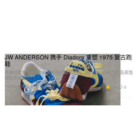
JW ANDERSON 携手 Diadora 重塑 1975 复古跑
鞋
经典档案款 Equipe 以更纤细的鞋型比例、精致高级的细节以及高饱
和配色焕新回归。
Footwear 球鞋
3.5K
0
May 13, 2026