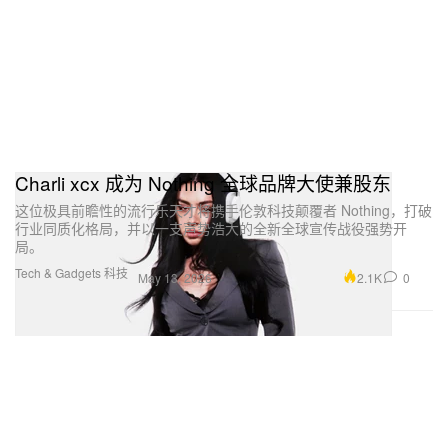
Charli xcx 成为 Nothing 全球品牌大使兼股东
这位极具前瞻性的流行乐天才将携手伦敦科技颠覆者 Nothing，打破
行业同质化格局，并以一支声势浩大的全新全球宣传战役强势开
局。
Tech & Gadgets 科技
2.1K
0
May 13, 2026