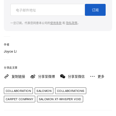
为突显此番释出的特别意味，双方亦刻意将产量压到
订阅
极低水位——全球仅制作 1,720 双，且全部独立编
号。这组别具指涉的数字，正是向停泊「Habibi
一旦订阅，代表您同意本公司的
使用条款
和
隐私政策
。
Express」的 Carpet Company Baltimore 仓库地址
1720 Llewelyn Ave 致敬，进一步巩固这双鞋兼具实
战机能与珍藏价值的定位。
作者
Joyce Li
随著 Salomon 积极拓展社群与设计交织的文化场
域，是次与 Carpet Company 的合作再度印证：技术
分享此文章
跑鞋同样可以幽默、有态度。限量 1,720 双的 XT-
复制链接
分享至微博
分享至微信
更多
Whisper Void 将于 5 月 16 日率先登陆 Carpet
Company 零售通路独家发售，其后将于
COLLABORATION
SALOMON
COLLABORATIONS
carpetco.us
网站于 5 月 17 日美东时间晚上 8 时开
CARPET COMPANY
SALOMON XT-WHISPER VOID
卖，并于 5 月 21 日在全球指定
Salomon
通路正式
发售。