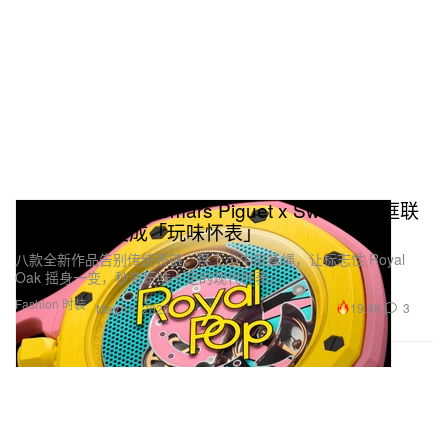
Royal Pop：Audemars Piguet x Swatch 破框联
名，把腕表变成「玩味怀表」
八款全新作品告别传统表链，换上小牛皮挂绳，让标志性 Royal
Oak 摇身一变，秒变玩味十足的现代怀表。
Fashion 时装
19.4K
3
May 13, 2026