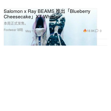
Salomon x Ray BEAMS 推出「Blueberry
Cheesecake」XT-Whisper
本周正式发售。
Footwear 球鞋
18.9K
0
May 12, 2026