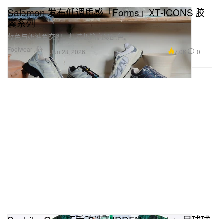
Salomon 发布低调质感「Forms」XT-ICONS 胶
囊系列
蓝色与奶油色交织，打造极简高级配色。
Footwear 球鞋
7.0K
0
Jun 28, 2026