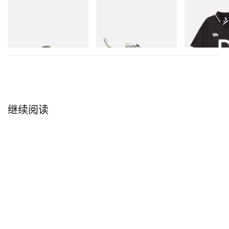
Merrell 1TRL
Merrell 1TRL
INITIAL
Merrell 1TRL X Perks And
Merrell 1TRL X Perks And
Billionaire Boys 
Mini Hydro Next Gen Moc
Mini Cham Storm GORE-
D Game Shirt
TEX®
立刻购入
立刻购入
立刻购入
继续阅读