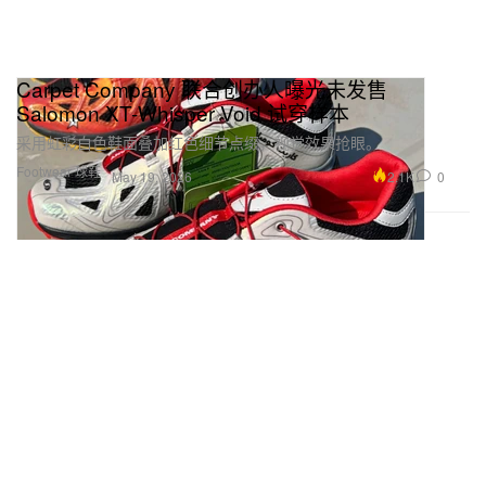
Carpet Company 联合创办人曝光未发售
Salomon XT-Whisper Void 试穿样本
采用虹彩白色鞋面叠加红色细节点缀，视觉效果抢眼。
Footwear 球鞋
2.1K
0
May 19, 2026