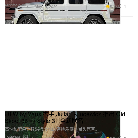
Automotive 汽车
8.1K
1
May 14, 2026
OTW by Vans 携手 Julian Klincewicz 推出 Old
Skool 36 与 Style 31 全新联名
高饱和配色诠释滑板文化的磨损质感与街头氛围。
Footwear 球鞋