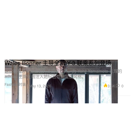
Wales Bonner 主导全新 Y-3 联乘系列登场
这位拥有牙买加血统的英国设计师，为 Yohji Yamamoto 主理的
adidas 王牌支线注入她标志性的复古风格。
Fashion 时装
3.5K
0
May 13, 2026