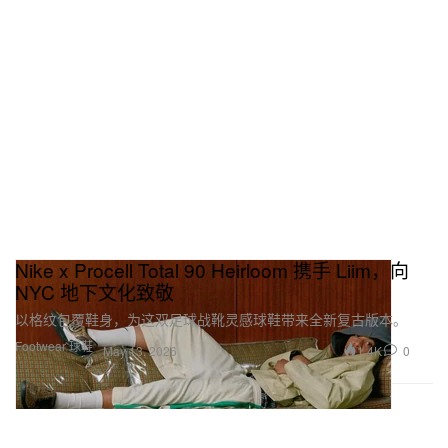
Nike x Procell Total 90 Heirloom 携手 Liim，向
NYC 地下文化致敬
以格纹包覆鞋身，为这双足球战靴灵感球鞋带来全新复古版本。
Footwear 球鞋
1.4K
0
May 13, 2026