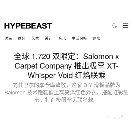
时尚
球鞋
艺术
设计
音乐
生活风格
网店
全球 1,720 双限定：Salomon x
Carpet Company 推出极罕 XT-
Whisper Void 红焰联乘
向其巴尔的摩仓库致敬，这家 DIY 滑板品牌为
Salomon 技术跑鞋披上高亮泽红色外衣，搭配虹彩细
节，打造极限罕见联名款。
1 of 4