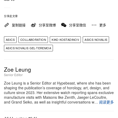
分享此文章
复制链接
分享至微博
分享至微信
更多
ASICS
COLLABORATION
KIKO KOSTADINOV
ASICS NOVALIS
ASICS NOVALIS GEL-TEREMOA
Zoe Leung
Senior Editor
Zoe Leung is a Senior Editor at Hypebeast, where she has been
shaping the publication’s coverage of horology, art, design, and
culture since 2023. Her extensive watch reporting spans exclusive
manufacture visits with Maisons like Zenith, Jaeger-LeCoultre,
and Grand Seiko, as well as insightful conversations w…
阅读更多