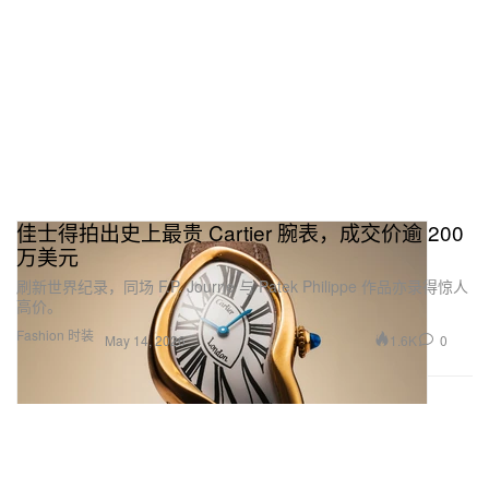
佳士得拍出史上最贵 Cartier 腕表，成交价逾 200
万美元
刷新世界纪录，同场 F.P. Journe 与 Patek Philippe 作品亦录得惊人
高价。
Fashion 时装
1.6K
0
May 14, 2026