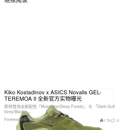
Kiko Kostadinov x ASICS Novalis GEL-
TEREMOA II 全新官方实物曝光
即将登场全新配色「Mosstone/Deep Forest」 与 「Dark Gull
Grey/Black」。
Footwear 球鞋
1.7K
0
May 20, 2026