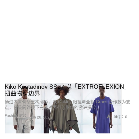
Kiko Kostadinov SS27 以「EXTROFLEXION」
扭曲物料边界
通过内置骨条重构廓形，以 Oakley 眼镜与全新 Crocs 合作款为支
点，在极简外观下完成对面料与形体的激进操控。
Fashion 时装
1.0K
0
Jun 28, 2026