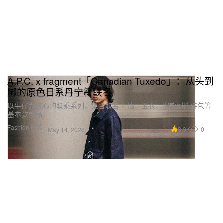
A.P.C. x fragment「Canadian Tuxedo」：从头到
脚的原色日系丹宁新联名
以牛仔为核心的联乘系列，集合联名 T 恤、卫衣、帽款到托特包等
基本款单品。
Fashion 时装
3.3K
0
May 14, 2026