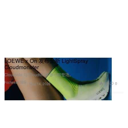
LOEWE x On 发布全新 LightSpray
Cloudmonster
Cloudsolo 与 Cloudtilt Hi 亦一同登场。
Footwear 球鞋
306
0
May 14, 2026