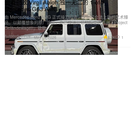
细看已故 Virgil Abloh 独一无二的 1-of-1
Mercedes G63 AMG
由 Mercedes-Benz AMG 正式操刀打造，这台可合法上路的艺术臻
品，以颠覆想象的原厂涂装，向已故设计师的标志性作品「Project
Geländewagen」致敬。
Automotive 汽车
8.1K
1
May 14, 2026