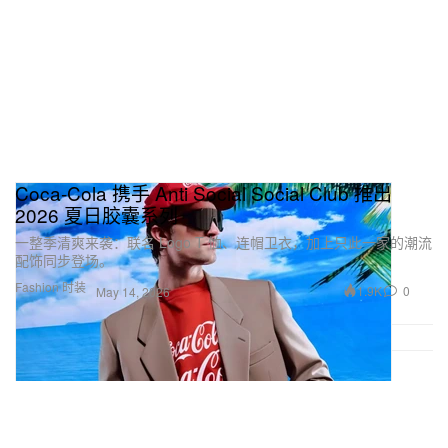
Coca‑Cola 携手 Anti Social Social Club 推出
2026 夏日胶囊系列
一整季清爽来袭：联名 Logo T 恤、连帽卫衣，加上只此一家的潮流
配饰同步登场。
Fashion 时装
1.9K
0
May 14, 2026