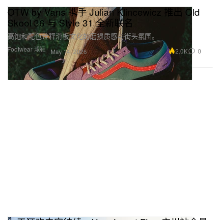
OTW by Vans 携手 Julian Klincewicz 推出 Old
Skool 36 与 Style 31 全新联名
高饱和配色诠释滑板文化的磨损质感与街头氛围。
Footwear 球鞋
2.0K
0
May 14, 2026