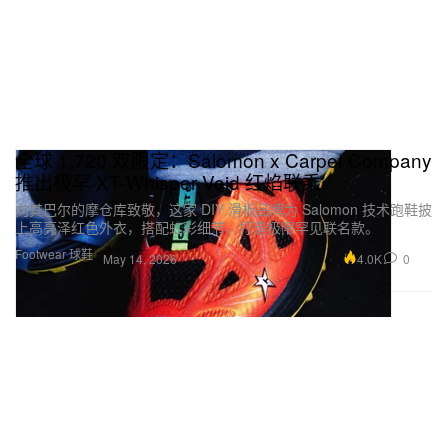
全球 1,720 双限定：Salomon x Carpet Company
推出极罕 XT-Whisper Void 红焰联乘
向其巴尔的摩仓库致敬，这家 DIY 滑板品牌为 Salomon 技术跑鞋披
上高亮泽红色外衣，搭配虹彩细节，打造极限罕见联名款。
Footwear 球鞋
4.0K
0
May 14, 2026