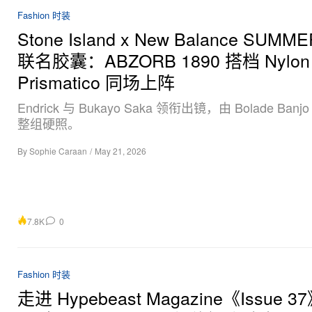
Fashion 时装
Stone Island x New Balance SUMME
联名胶囊：ABZORB 1890 搭档 Nylon
Prismatico 同场上阵
Endrick 与 Bukayo Saka 领衔出镜，由 Bolade Ban
整组硬照。
By
Sophie Caraan
/
May 21, 2026
7.8K
0
Fashion 时装
走进 Hypebeast Magazine《Issue 