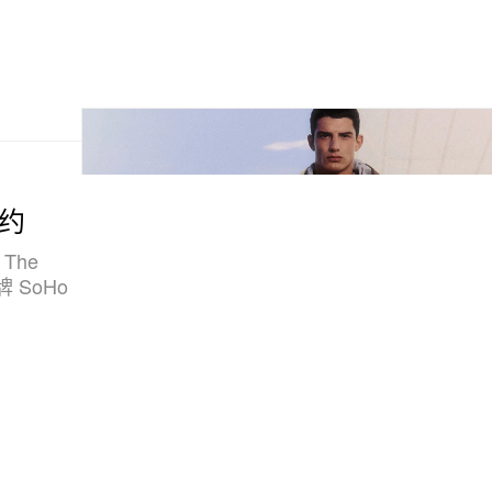
纽约
m The
牌 SoHo