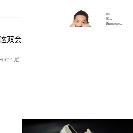
d」？这双会
uron 足
。