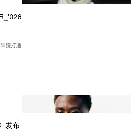
R_'026
jo 掌镜打造
37》发布