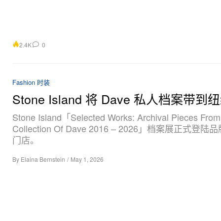
2.4K
0
Fashion 时装
Stone Island 将 Dave 私人档案带到
Stone Island「Selected Works: Archival Pieces Fro
Collection Of Dave 2016 – 2026」档案展正式登陆品
门店。
By
Elaina Bernstein
/
May 1, 2026