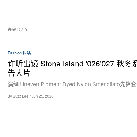
981
0
Fashion 时装
许昕出镜 Stone Island '026'027 秋
告大片
演绎 Uneven Pigment Dyed Nylon Smerigliato先
By
Buzz Lee
/
Jun 25, 2026