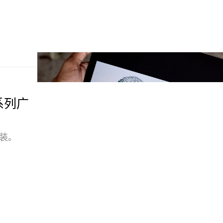
冬系列广
锋套装。