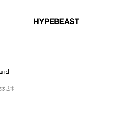
时尚
球鞋
艺术
设计
音乐
生活风格
网店
and
收藏级艺术