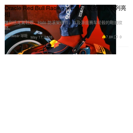
Oracle Red Bull Racing x Crocs 联名鞋款系列亮
相
雕刻感尾翼鞋跟、Halo 防滚架细节，以及源自赛车轮毂的鞋底纹
路。
Footwear 球鞋
7.8K
0
May 17, 2026