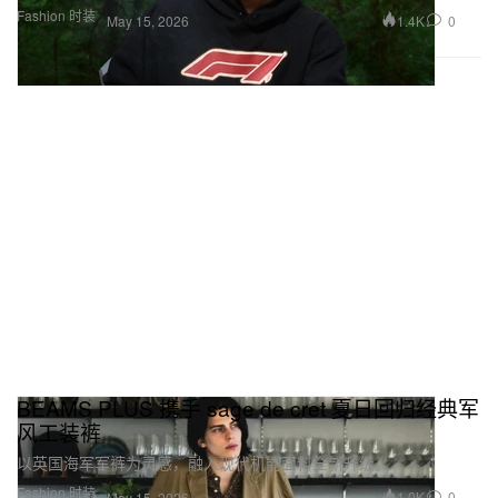
Fashion 时装
1.4K
0
May 15, 2026
BEAMS PLUS 携手 sage de cret 夏日回归经典军
风工装裤
以英国海军军裤为灵感，融入现代机能面料全新升级。
Fashion 时装
1.0K
0
May 15, 2026