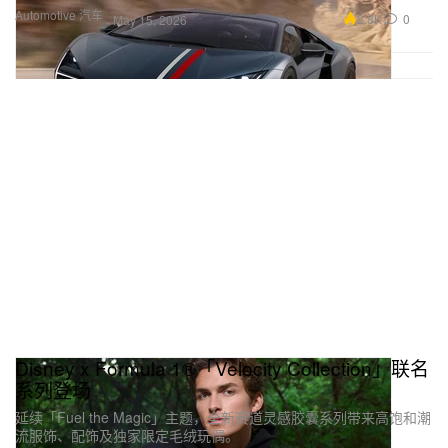
Automotive 汽车
2.8K
0
May 15, 2026
Disney x Formula 1®「Velocity Collection」联名
系列登场
延续「Fuel the Magic」主题，全新赛道灵感胶囊系列带来高饱和潮
流服饰、配饰及独家限定毛绒玩偶。