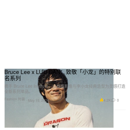
Bruce Lee x LỰU ĐẠN：致敬「小龙」的特别联
名系列
携手 Bruce Lee Institute，以档案影像与李小龙经典造型为灵感打造
全新系列单品。
Fashion 时装
4.2K
0
May 15, 2026