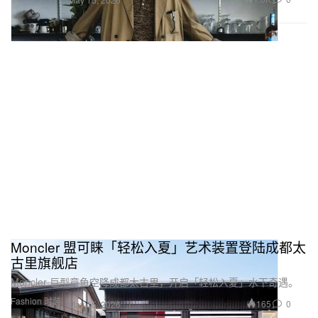
Moncler 盟可睐「轻松入夏」艺术装置登陆成都太
古里旗舰店
Moncler 巨型章鱼空降成都太古里，开启「轻松入夏」水下奇遇。
Fashion 时装
165
0
May 15, 2026