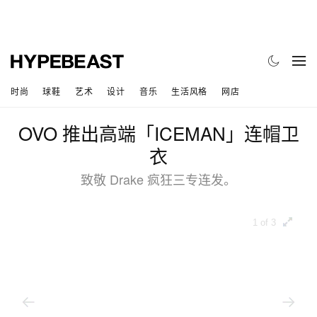
时尚
球鞋
艺术
设计
音乐
生活风格
网店
OVO 推出高端「ICEMAN」连帽卫
衣
致敬 Drake 疯狂三专连发。
1 of 3