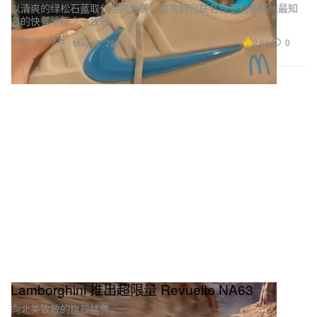
以清爽的绿松石蓝取代经典金黄，这次特别联名向亚利桑那州最知
名的快餐地标之一致敬。
Footwear 球鞋
2.6K
0
May 15, 2026
Lamborghini 推出超限量 Revuelto NA63
向北美致敬的旗舰猛兽。