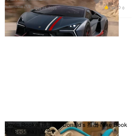
Automotive 汽车
2.8K
0
May 15, 2026
Devin Booker 携手 McDonald’s 推出 Nike Book
2「Sedona」配色