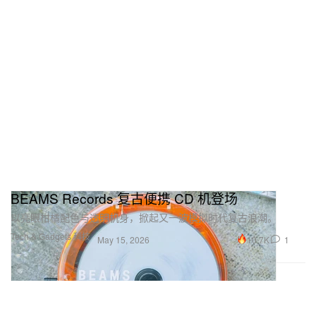
BEAMS Records 复古便携 CD 机登场
以亮眼柑橘配色与透明机身，掀起又一波模拟时代复古浪潮。
Tech & Gadgets 科技
10.7K
1
May 15, 2026