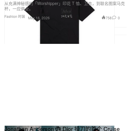
从充满神秘感的「Worshipper」印花 T 恤、卫衣，到联名图案马克
杯，一应俱全。
Fashion 时装
758
0
May 16, 2026
Jonathan Anderson 为 Dior 操刀的首个 Cruise