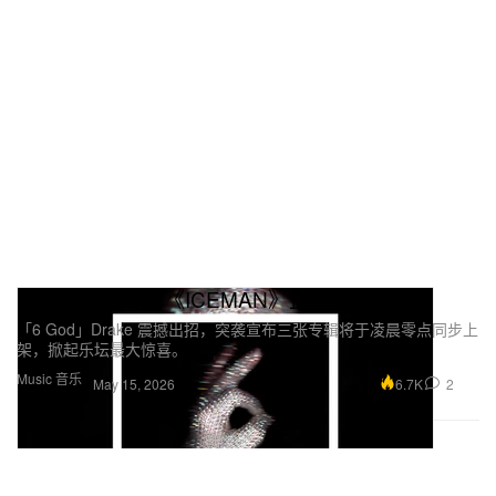
Drake 全新专辑《ICEMAN》正式上线
「6 God」Drake 震撼出招，突袭宣布三张专辑将于凌晨零点同步上
架，掀起乐坛最大惊喜。
Music 音乐
6.7K
2
May 15, 2026