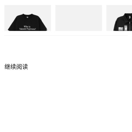
INITIAL
Puma
INITIAL
Billionaire Boys Club X Initial
Speedcat Once-A-Year
Billionaire Boys 
D Cotton T-Shirt 3
D Cotton Jacket
立刻购入
立刻购入
立刻购入
继续阅读