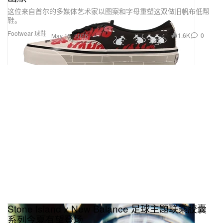
这位来自首尔的多媒体艺术家以图案和字母重塑这双做旧帆布低帮
鞋。
Footwear 球鞋
1.6K
0
May 15, 2026
Stone Island x New Balance 足球主题联乘胶囊
系列今夏有望登场