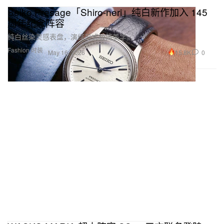
Seiko Presage「Shiro‑neri」纯白新作加入 145
周年纪念阵容
纯白丝染灵感表盘，演绎日式极简美学。
Fashion 时装
15.8K
0
May 16, 2026