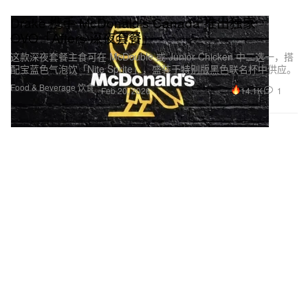
Drake 携手 McDonald's Canada 推出独家
OVO「Afters 深夜套餐」
这款深夜套餐主食可在 McDouble 或 Junior Chicken 中二选一，搭
配宝蓝色气泡饮「Nite Sprite」，盛装于特别版黑色联名杯中供应。
Food & Beverage 饮食
14.1K
1
Feb 20, 2026