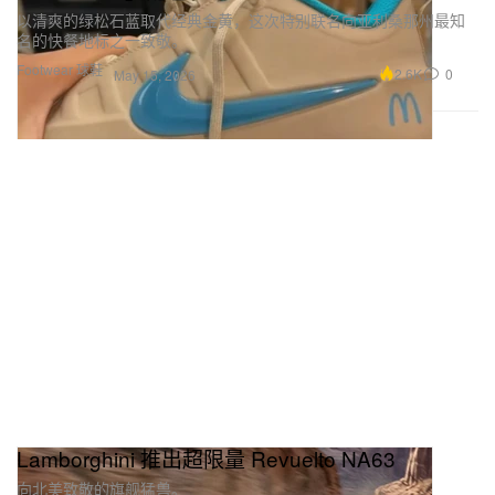
以清爽的绿松石蓝取代经典金黄，这次特别联名向亚利桑那州最知
名的快餐地标之一致敬。
Footwear 球鞋
2.6K
0
May 15, 2026
Lamborghini 推出超限量 Revuelto NA63
向北美致敬的旗舰猛兽。