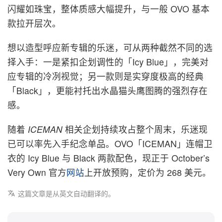
闪耀如珠宝，整体质感大幅提升，与一般 OVO 基本
款拉开层次。
想以造型呼应新专辑的乐迷，可从两种截然不同的选
择入手：一是紧扣企划调性的「Icy Blue」，完美对
应专辑的冷冽视觉；另一款则是实穿度极高的经典
「Black」，更能衬托出水晶猫头鹰图腾的强烈存在
感。
随着
ICEMAN
相关企划持续攻占整个周末，乐迷现
已可以率先入手纪念单品。OVO「ICEMAN」连帽卫
衣的 Icy Blue 与 Black 两款配色，现正于 October’s
Very Own 官方
网站
上开放预购，定价为 268 美元。
这篇文章是从英文自动翻译的。