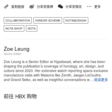
复制链接
分享至微博
分享至微信
更多
COLLABORATION
HENDER SCHEME
NOTA&DESIGN
NOTA SHOP
NOTA
Zoe Leung
Senior Editor
Zoe Leung is a Senior Editor at Hypebeast, where she has been
shaping the publication’s coverage of horology, art, design, and
culture since 2023. Her extensive watch reporting spans exclusive
manufacture visits with Maisons like Zenith, Jaeger-LeCoultre,
and Grand Seiko, as well as insightful conversations w…
阅读更多
前往 HBX 购物