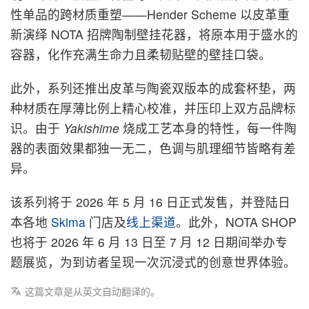
性单品的跨材质重塑——Hender Scheme 以皮革重
新演绎 NOTA 招牌陶制壁挂花器，将原本用于盛水的
容器，化作充满生命力且柔韧贴壁的壁挂口袋。
此外，系列还推出皮革与陶瓷双版本的成套杯垫，两
种材质在厚薄比例上精心校准，并压印上双方品牌标
识。由于
Yakishime
烧成工艺本身的特性，每一件陶
器的表面效果都独一无二，色调与肌理细节皆略有差
异。
该系列将于 2026 年 5 月 16 日正式发售，并登陆日
本各地
Skima
门店及
线上渠道
。此外，NOTA SHOP
也将于 2026 年 6 月 13 日至 7 月 12 日期间举办专
题展览，为到访者呈现一次沉浸式的创意世界体验。
这篇文章是从英文自动翻译的。