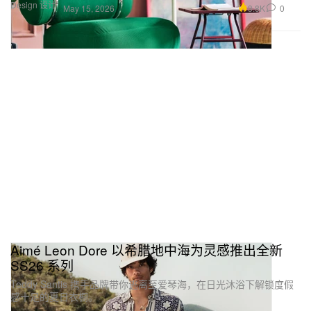
Design 设计
3.8K
0
May 15, 2026
Aimé Leon Dore 以希腊地中海为灵感推出全新
SS26 系列
Teddy Santis 携手品牌带你逃离至爱琴海，在日光沐浴下解锁度假
感十足的夏日衣橱。