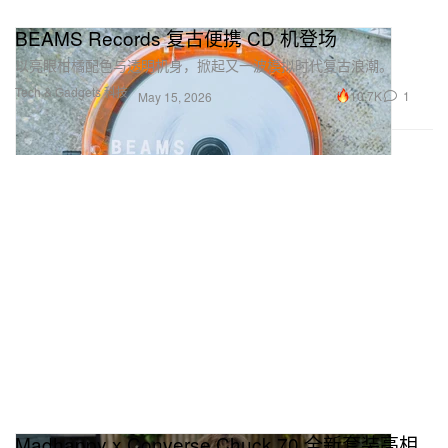
BEAMS Records 复古便携 CD 机登场
以亮眼柑橘配色与透明机身，掀起又一波模拟时代复古浪潮。
Tech & Gadgets 科技
10.7K
1
May 15, 2026
Madhappy x Converse Chuck 70 全新套装亮相