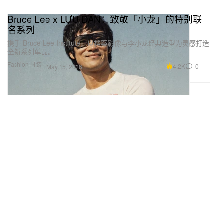
Bruce Lee x LỰU ĐẠN：致敬「小龙」的特别联
名系列
携手 Bruce Lee Institute，以档案影像与李小龙经典造型为灵感打造
全新系列单品。
Fashion 时装
4.2K
0
May 15, 2026