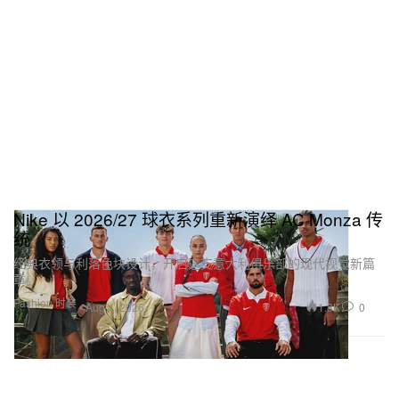
Nike 以 2026/27 球衣系列重新演绎 AC Monza 传
统
经典衣领与利落色块设计，开启这支意大利俱乐部的现代视觉新篇
章。
Fashion 时装
1.3K
0
Aug 4, 2026