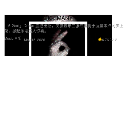
Drake 全新专辑《ICEMAN》正式上线
「6 God」Drake 震撼出招，突袭宣布三张专辑将于凌晨零点同步上
架，掀起乐坛最大惊喜。
Music 音乐
6.7K
2
May 15, 2026