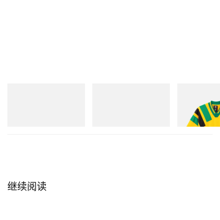
adidas Originals
adidas Originals
adidas Original
SAMBA OG
Handball Spezial Loafer
Adidas Original
Shoes
Dead Disney Fo
立刻购入
立刻购入
立刻购入
继续阅读