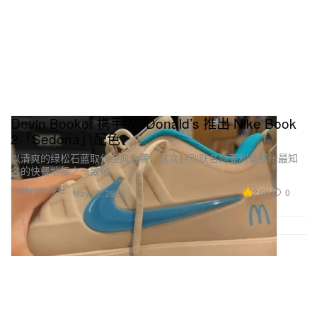
Devin Booker 携手 McDonald’s 推出 Nike Book
2「Sedona」配色
以清爽的绿松石蓝取代经典金黄，这次特别联名向亚利桑那州最知
名的快餐地标之一致敬。
Footwear 球鞋
2.6K
0
May 15, 2026