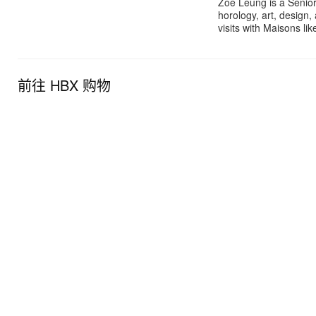
Zoe Leung is a Senior
horology, art, design
visits with Maisons li
前往 HBX 购物