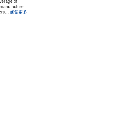
verage of
e manufacture
vers…
阅读更多