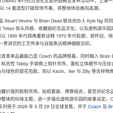
acking District 举行的沉浸式主题乐园概念发布活动中，上
秀，以 14 套造型打破现场节奏，将整体体验推向高潮。
 Stuart Vevers 与 Brain Dead 联合创办人 Kyle N
 Tokyo 街头风格、收藏级纪念品文化，以及虚构游乐
 1990 年代视角重新诠释 1970 年代轮廓，将怀旧、
ch 一贯讲究的工艺传承与自我表达精神细腻交织。
革单品最能凸显 Coach 的品牌根基，同时融入 Brain D
标志性 Tabby 手袋换上钩针吊饰、蓬松立体细节与压
绿色的提花包款，则以 Kachi、Xer 与 Zilly 等吉祥
收藏价值的胶制吊饰、贴纸套装、襟章组合，甚至仿纪念
整体的玩味主题，进一步强化虚构游乐园的故事设定。Coa
胶囊系列将于 2026 年 5 月 29 日全球发售，并于
Coach
及
Br