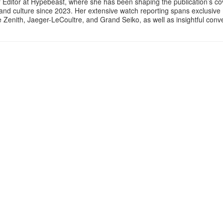
 Editor at Hypebeast, where she has been shaping the publication’s co
, and culture since 2023. Her extensive watch reporting spans exclusiv
ke Zenith, Jaeger-LeCoultre, and Grand Seiko, as well as insightful con