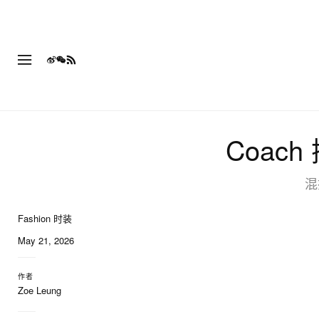
Coach
混
Fashion 时装
14 of 14
May 21, 2026
作者
Zoe Leung