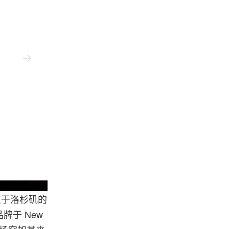
rger/Garret Bruce
部位于洛杉矶的
于 New