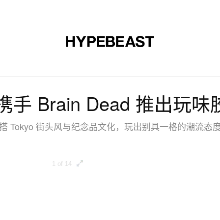
时尚
球鞋
艺术
设计
音乐
生活风格
网店
 携手 Brain Dead 推出
搭 Tokyo 街头风与纪念品文化，玩出别具一格的潮流态
1 of 14