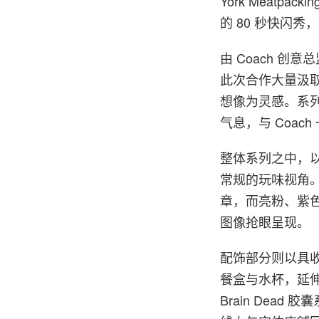
York Meatp
的 80 秒快闪
由 Coach 创意总监
此次合作大量汲取
想像为灵感。系列以
气息，与 Coa
整体系列之中，以皮
常规的玩味视角。
章，而亮粉、紫色与
图像抢眼呈现。
配饰部分则以具
餐盒与水杯，延伸
Brain Dead 