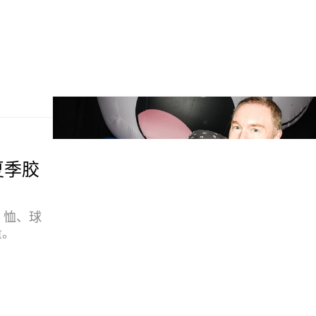
款夏季胶
T 恤、球
量。