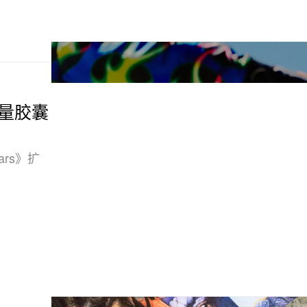
》限量胶囊
Wars》扩