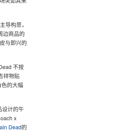
演一场突如其来
g 共同主导构思，
园周边商品的
俏皮与即兴的
ead 不按
纹吉祥物贴
物角色的大幅
品设计的午
ch x
ain Dead
的