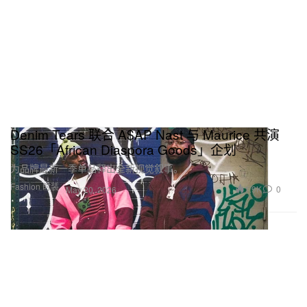
Denim Tears 联合 A$AP Nast 与 Maurice 共演
SS26「African Diaspora Goods」企划
为品牌最新一季单品释出全新视觉叙事。
Fashion 时装
1.9K
0
May 20, 2026