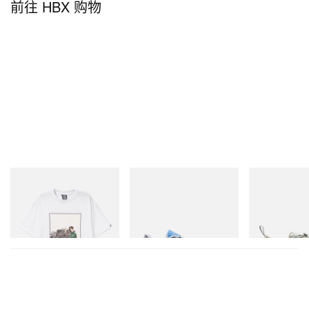
前往 HBX 购物
INITIAL
On
Merrell 1TRL
Billionaire Boys Club X Initial
Cloudmonster 1
Merrell 1TRL X
D Cotton T-Shirt 2
Mini Cham Sto
立刻购入
TEX®
立刻购入
立刻购入