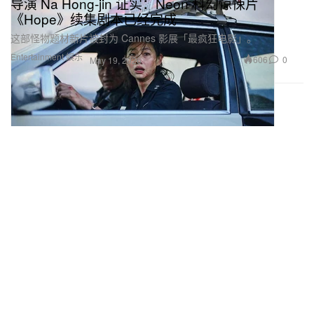
导演 Na Hong-jin 证实：Neon 科幻惊悚片
《Hope》续集剧本已经完成
这部怪物题材新片被封为 Cannes 影展「最疯狂电影」。
Entertainment 娱乐
606
0
May 19, 2026