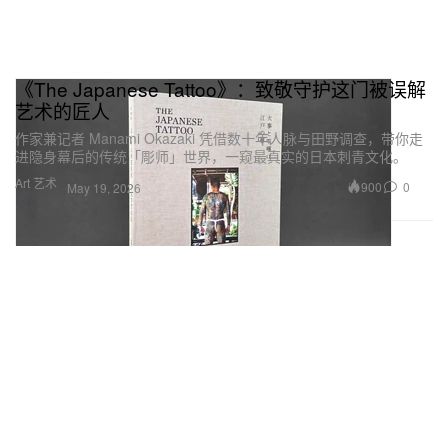
《The Japanese Tattoo》：致敬守护这门被误解
艺术的匠人
作家兼记者 Manami Okazaki 凭借数十年人脉与田野调查，带你走
进隐身幕后的传统「彫师」世界，一窥最真实的日本刺青文化。
Art 艺术
900
0
May 19, 2026