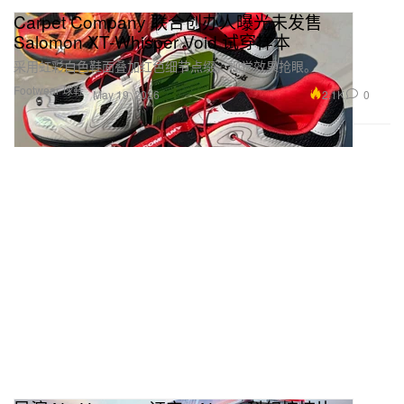
Carpet Company 联合创办人曝光未发售
Salomon XT-Whisper Void 试穿样本
采用虹彩白色鞋面叠加红色细节点缀，视觉效果抢眼。
Footwear 球鞋
2.1K
0
May 19, 2026