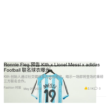
Ronnie Fieg 预告 Kith x Lionel Messi x adidas
Football 联名球衣曝光
Kith 创始人通过社交媒体率先放出预览，暗示一场即将登场的重磅
三方联名合作。
Fashion 时装
3.1K
0
May 20, 2026