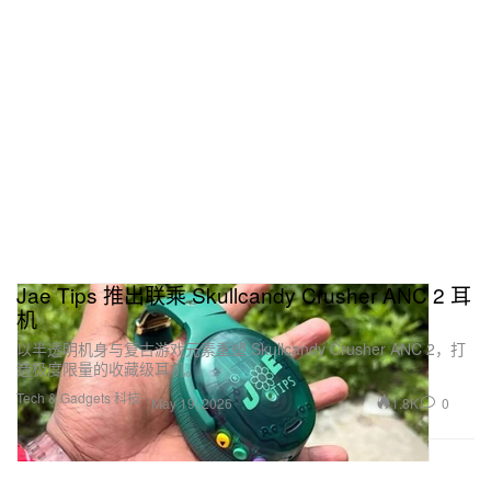
Jae Tips 推出联乘 Skullcandy Crusher ANC 2 耳
机
以半透明机身与复古游戏元素重塑 Skullcandy Crusher ANC 2，打
造极度限量的收藏级耳机。
Tech & Gadgets 科技
1.8K
0
May 19, 2026