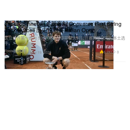
Jannik Sinner 用这双客制 Converse First String
Jack Purcell 历史性封王 Italian Open
这位世界第一成为 50 年来首位夺得意大利公开赛男单冠军的本土选
手。
Footwear 球鞋
6.2K
0
May 19, 2026