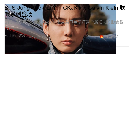
BTS Jung Kook 首个「CKJK」x Calvin Klein 联
乘系列登场
BTS 超级巨星 Jung Kook 以个人前卫美学打造全新 CKJK 胶囊系
列。
Fashion 时装
15.4K
0
May 19, 2026