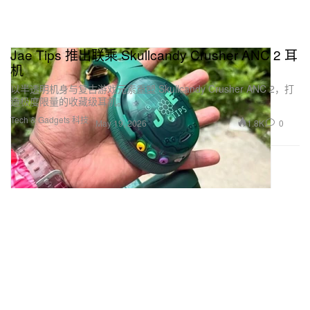
Jae Tips 推出联乘 Skullcandy Crusher ANC 2 耳
机
以半透明机身与复古游戏元素重塑 Skullcandy Crusher ANC 2，打
造极度限量的收藏级耳机。
Tech & Gadgets 科技
1.8K
0
May 19, 2026