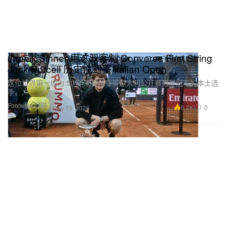
Jannik Sinner 用这双客制 Converse First String
Jack Purcell 历史性封王 Italian Open
这位世界第一成为 50 年来首位夺得意大利公开赛男单冠军的本土选
手。
Footwear 球鞋
6.2K
0
May 19, 2026