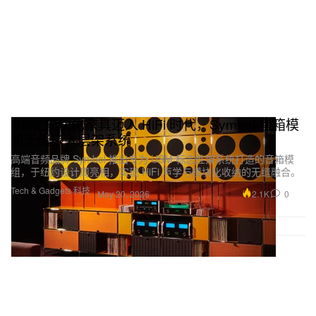
USM 模块化家具迈入 HiFi 时代，Symbol 音箱模
组无缝嵌入层架系统
高端音频品牌 Symbol 推出专为 USM 标志性架系统打造的音箱模
组，于纽约设计周亮相，实现 HiFi 声学与模块化收纳的无缝融合。
Tech & Gadgets 科技
2.1K
0
May 20, 2026