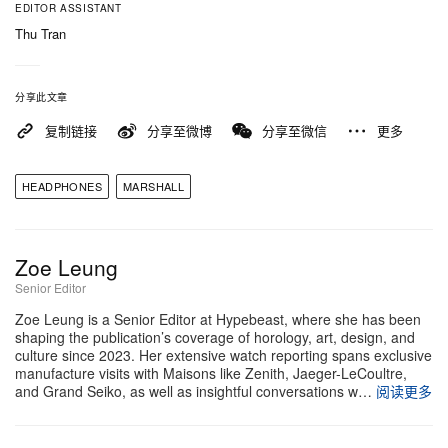
EDITOR ASSISTANT
Thu Tran
分享此文章
复制链接
分享至微博
分享至微信
更多
HEADPHONES
MARSHALL
Zoe Leung
Senior Editor
Zoe Leung is a Senior Editor at Hypebeast, where she has been
shaping the publication’s coverage of horology, art, design, and
culture since 2023. Her extensive watch reporting spans exclusive
manufacture visits with Maisons like Zenith, Jaeger-LeCoultre,
and Grand Seiko, as well as insightful conversations w…
阅读更多