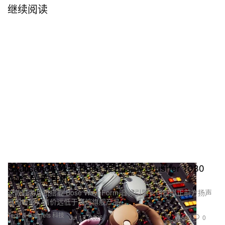
继续阅读
Skullcandy 联手 Bose 推出高端 Crusher 1080
ANC 头戴耳机
这款联名耳机搭载 Bose WaveForm 音频引擎，可模拟正前方扬声
器的听感，售价远低于高端旗舰产品。
Tech & Gadgets 科技
653
0
Jul 17, 2026