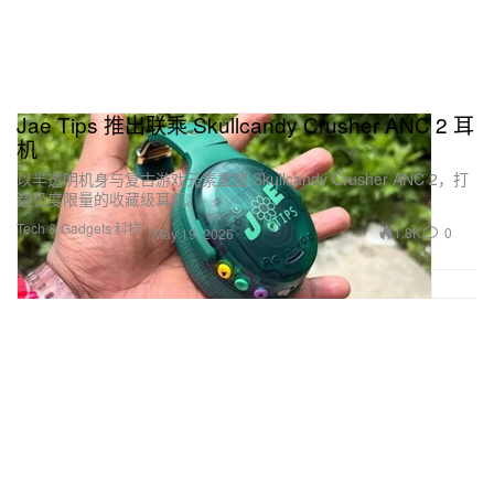
Jae Tips 推出联乘 Skullcandy Crusher ANC 2 耳
机
以半透明机身与复古游戏元素重塑 Skullcandy Crusher ANC 2，打
造极度限量的收藏级耳机。
Tech & Gadgets 科技
1.8K
0
May 19, 2026