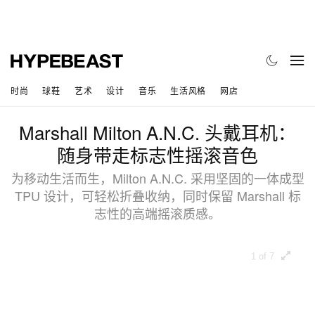
时尚
球鞋
艺术
设计
音乐
生活风格
网店
Marshall Milton A.N.C. 头戴耳机：
随身带走标志性摇滚音色
为移动生活而生，Milton A.N.C. 采用坚固的一体成型
TPU 设计，可轻松折叠收纳，同时保留 Marshall 标
志性的高端摇滚质感。
1 of 7