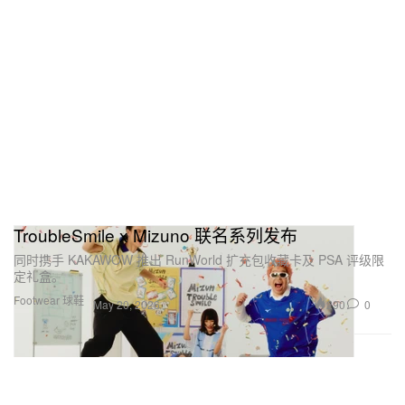
TroubleSmile x Mizuno 联名系列发布
同时携手 KAKAWOW 推出 RunWorld 扩充包收藏卡及 PSA 评级限
定礼盒。
Footwear 球鞋
290
0
May 20, 2026