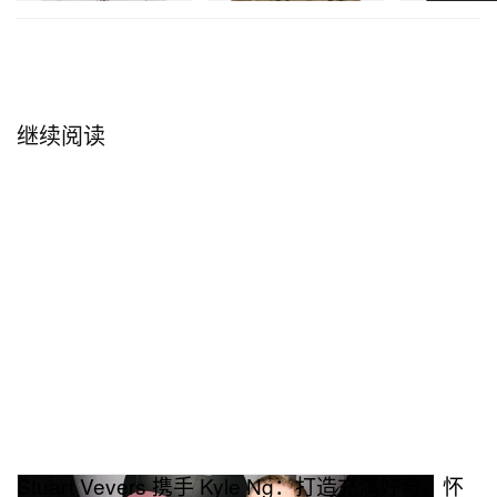
跟我们聊聊你的第一件雕塑作品背后的故事吧。
我第一件雕塑是在大学时期做的，大概是 2016 年。
当时在上人体课程，学习躯体结构、骨骼和肌肉，所
继续阅读
以我做的是一个比较传统的泥塑人物头像。
Stuart Vevers 携手 Kyle Ng：打造充满好奇、怀