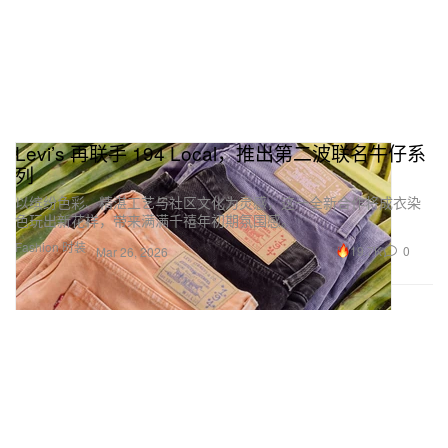
Levi’s 再联手 194 Local，推出第二波联名牛仔系
列
以缤纷色彩、精湛工艺与社区文化为灵感，这一全新合作将成衣染
色玩出新花样，带来满满千禧年初期氛围感。
Fashion 时装
19.7K
0
Mar 26, 2026