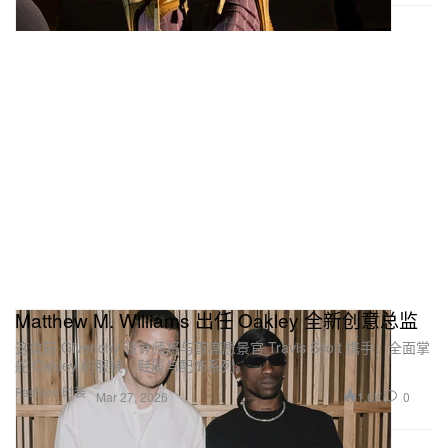
Matthew M. Williams 出任 Oakley 全新创意总监
这位前 Givenchy 设计师将与首席愿景官 Travis Scott 携手，全面掌
舵 Oakley 的服装、鞋履与配饰系列。
Fashion 时装
1.6K
0
Mar 27, 2026