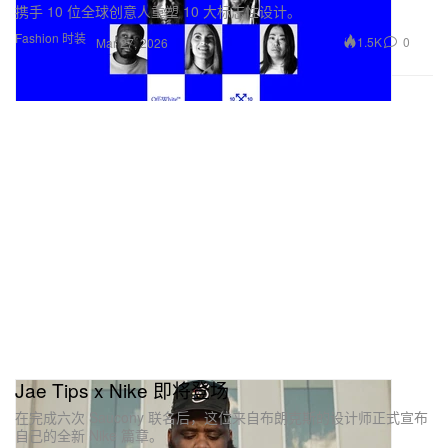
携手 10 位全球创意人重塑 10 大标志性设计。
Fashion 时装
1.5K
0
Mar 27, 2026
Jae Tips x Nike 即将登场
在完成六次 Saucony 联名后，这位来自布朗克斯的设计师正式宣布
自己的全新 Nike 篇章。