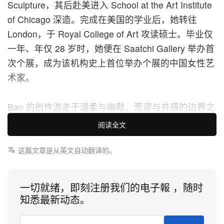
Sculpture，其后赴美进入 School at the Art Institute
of Chicago 深造。完成在美国的学业后，她转往
London，于 Royal College of Art 攻读硕士。毕业仅
一年、年仅 28 岁时，她便在 Saatchi Gallery 举办首
次个展，成为该机构史上首位举办个展的中国女性艺
术家。
Bao 的创作游走于温柔与幽默、荒谬与共感的边界之
间，她以笃定而细腻的掌控力构筑作品。她那些充满
阅读全文
生命感的「柔软雕塑」，轻巧撬动我们早已麻木的日
常惯性：无止境的过度消费、对高效率的执迷，以及
这篇文章是从英文自动翻译的。
挥之不去的速度焦虑。
一切就绪，即刻注册我们的电子報 ，随时
我们走进 Bao 的工作室，聊聊她的创作旅程，以及
知悉最新动态。
她如何以雕塑诠释所谓的「柔性力量」。