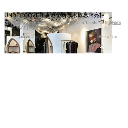
UNDERCOVER 香港全新艺术概念店亮相
店内暗藏「设计私享空间」，陈列主理人 Jun Takahashi 原创油画
及「GRACE」雕塑作品。
Art 艺术
1.1K
0
Mar 26, 2026