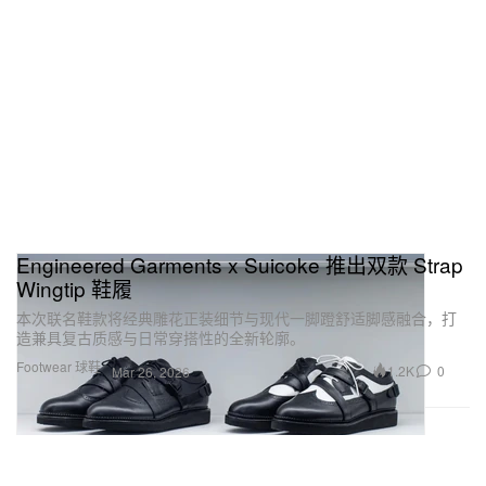
Engineered Garments x Suicoke 推出双款 Strap
Wingtip 鞋履
本次联名鞋款将经典雕花正装细节与现代一脚蹬舒适脚感融合，打
造兼具复古质感与日常穿搭性的全新轮廓。
Footwear 球鞋
1.2K
0
Mar 26, 2026