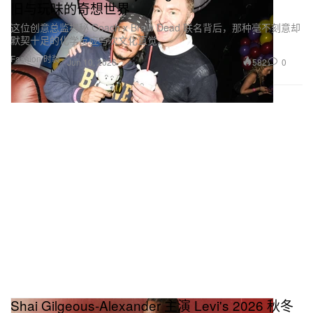
旧与玩味的奇想世界
这位创意总监揭秘 Coach x Brain Dead 联名背后，那种毫不刻意却
默契十足的化学反应与次文化直觉。
在 Instagram 上查看这条帖子
Fashion 时装
582
0
Jun 10, 2026
由包蓉 Bao Rong（@baorongisagreatartist）分享的帖子
Shai Gilgeous-Alexander 主演 Levi's 2026 秋冬