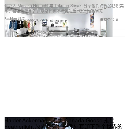
创办人 Masako Noguchi 与 Takuma Sasaki 分享他们跨界的纺织美
可以从灵感到装置完成，带我们走一遍一件作品的完
学、独家陶瓷系列，以及如何不断推进当代设计的边界。
整过程吗？
Fashion 时装
527
0
Apr 13, 2026
我通常会从手绘草图和数字模型开始，再用小比例模
型去测试不同材料，然后找制作团队一起完成一比一
呈现。有些作品推进得特别快，有些项目则可能拉长
到一年多，其实完全要看每一件作品本身的状况。
你觉得艺术的功能是什么？
我不认为艺术需要把自己解释得一清二楚。我更在意
的是营造一种情境，让人可以先去感受，再慢慢思
考。
你创作更多是为了自己，还是为了别人？
Haider Ackermann 携手 Canada Goose 推出
Featherlight 胶囊系列：一件外套卸下整个世界的
两者都有。我一般会从自己心里的一个小火花出发，