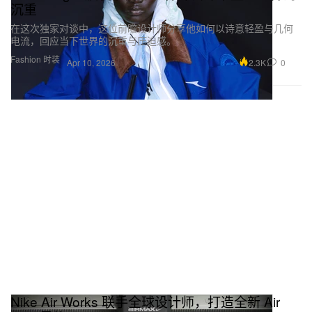
沉重
但作品只有在被观众真实地体验之后，才算真正完
在这次独家对谈中，这位前瞻设计师分享他如何以诗意轻盈与几何
成。
电流，回应当下世界的沉重与压迫感。
Fashion 时装
2.3K
0
Apr 10, 2026
Nike Air Works 联手全球设计师，打造全新 Air