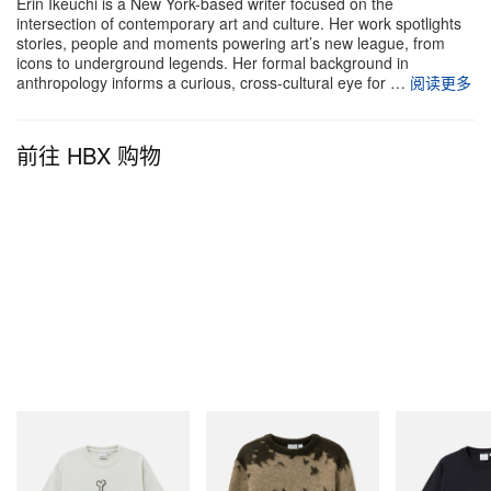
Erin Ikeuchi is a New York-based writer focused on the
intersection of contemporary art and culture. Her work spotlights
stories, people and moments powering art’s new league, from
icons to underground legends. Her formal background in
如果要形容你的创作实践，你会怎么说？
anthropology informs a curious, cross-cultural eye for …
阅读更多
我通过雕塑、空间以及身体来创作，营造一种介于游
前往 HBX 购物
戏感与不适感之间的感官体验。
你的灵感通常来自哪里？
日常运转的各种社会系统、公共空间，以及我们不自
觉就会遵循的当代社会规则。
你的风格是怎样长成现在这样的？
我从来没有刻意去「选」一种风格——它是慢慢长出
Gramicci
Gramicci
Gramicci
来的，来自不断重复、不断试错，以及认真倾听别人
Bone Tee Pigment Dyed
Mohair Splatter Sweater
One Point Logo
如何回应我的作品。
立刻购入
立刻购入
立刻购入