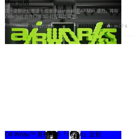
Max 风格
这一全新计划邀请 8 位全球设计师解锁 Air Max 潜力，并与
Zellerfeld 合作打造 3D 打印鞋款模型。
Footwear 球鞋
1.9K
0
Mar 27, 2026
Off-White™ 发布全新「10x10」企划