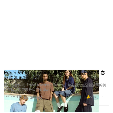
Engineered Garments 再联手 GU 推出 2026 春
夏联名系列
第二波合作以「New American Riviera」为主题，在全新演绎的美
式度假风中带来升级度假单品。
Fashion 时装
5.3K
0
Mar 26, 2026