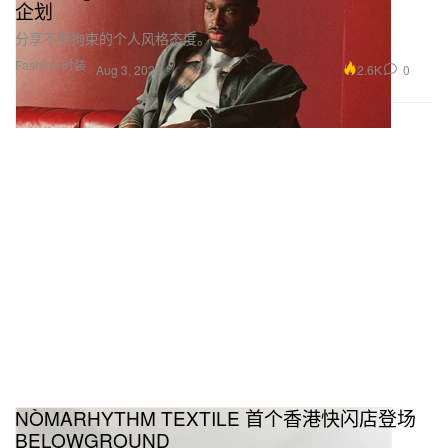
企划
「我更感兴趣的是搭建一种场
分享不受拘束的个人风格态度。
Fashion 时装
域，让人们先去感受，再开始
2.6K
0
Aug 3, 2026
思考。」
你有没有一件最爱的雕塑？
下一件雕塑，永远会是我最喜欢的那一件。
关于你，有什么是观众知道了会感到意外的？
很多人是通过我最近几年的作品认识我的——色彩鲜
明、形式极简，有点抽象，也很当代。但其实我从很
NÒMARHYTHM TEXTILE 首个香港快闪店登场
小就接受了非常严格的油画和素描训练。
BELOWGROUND