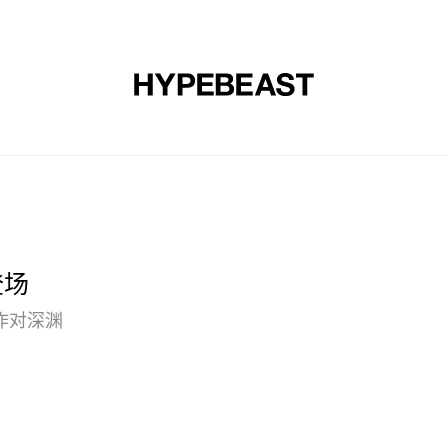
时尚
球鞋
艺术
设计
音乐
生活风格
网店
登场
作对深渊