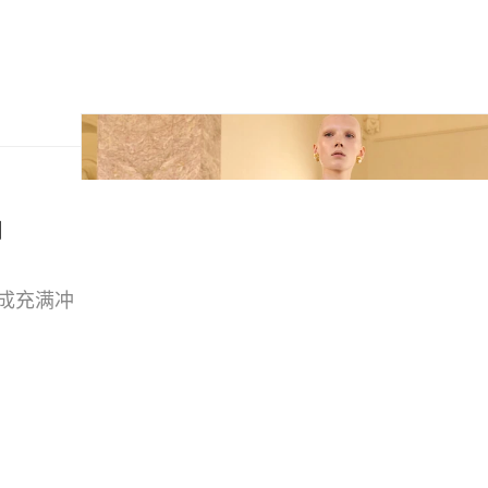
e」
解构成充满冲