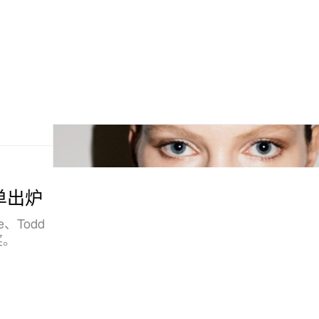
表单出炉
ne、Todd
奖。