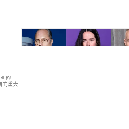
秀
ll 的
史册的重大