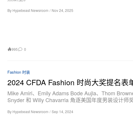
By
Hypebeast Newsroom
/
Nov 24, 2025
995
0
Fashion 时装
2024 CFDA Fashion 时尚大奖提名
Mike Amiri、Emily Adams Bode Aujla、Thom Brow
Snyder 和 Willy Chavarria 角逐美国年度男装设计师
By
Hypebeast Newsroom
/
Sep 14, 2024