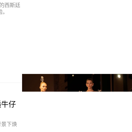
基罗的西斯廷
验。
邂逅牛仔
牛仔背景下焕