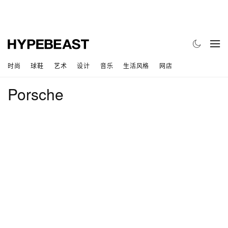
时尚
球鞋
艺术
设计
音乐
生活风格
网店
Porsche