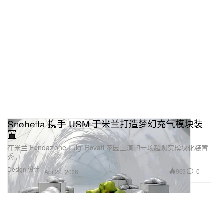
Snøhetta 携手 USM 于米兰打造梦幻充气模块装
置
在米兰 Fondazione Luigi Rovati 花园上演的一场超现实模块化装置
秀。
Design 设计
969
0
Apr 22, 2026