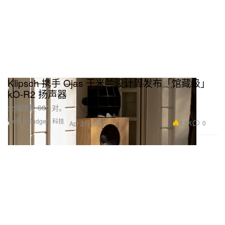
Klipsch 携手 Ojas 于米兰设计周发布「馆藏级」
kO-R2 扬声器
全球限量 600 对。
Tech & Gadgets 科技
3.5K
0
Apr 21, 2026