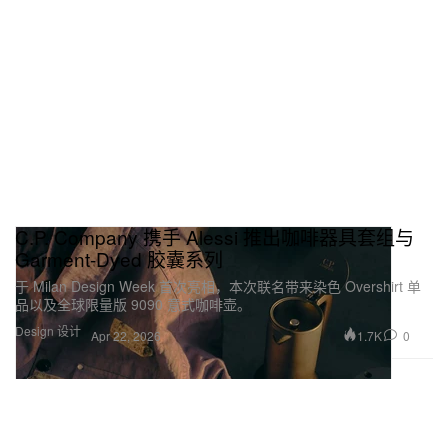
C.P. Company 携手 Alessi 推出咖啡器具套组与
Garment-Dyed 胶囊系列
于 Milan Design Week 首次亮相，本次联名带来染色 Overshirt 单
品以及全球限量版 9090 意式咖啡壶。
Design 设计
1.7K
0
Apr 22, 2026