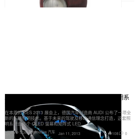
AUDI 于 CES 2013 发布全新概念 OLED 照明系
统
在本周的 CES 2013 展会上，德国汽车制造商 AUDI 公布了一项全
新的车辆照明技术。基于未来的驾驶及移动通信理念打造，这套照
明系统由多个 OLED 萤幕和矩阵式 LED
Lifestyle 生活
Automotive 汽车
108
0
Jan 11, 2013