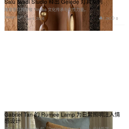
Salù Iwadi Studio 释出 Gẹ̀lẹ̀dẹ́ 灯具系列
雕塑感灯具致敬 Yoruba 文化传承与女性力量。
Design 设计
1.2K
0
Apr 6, 2026
Gabriel Tan 的 Rumee Lamp 为日常照明注入情
感设计
体现 Louis Poulsen 的「Design to Shape Light」设计哲学。