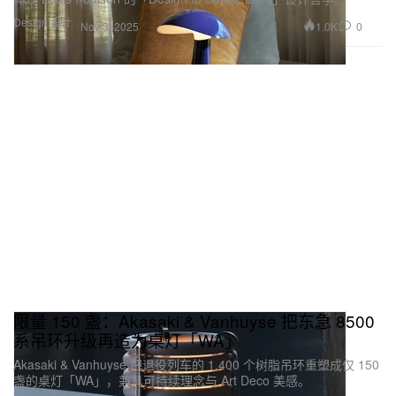
Design 设计
1.0K
0
Nov 3, 2025
限量 150 盏：Akasaki & Vanhuyse 把东急 8500
系吊环升级再造为桌灯「WA」
Akasaki & Vanhuyse 把退役列车的 1,400 个树脂吊环重塑成仅 150
盏的桌灯「WA」，兼具可持续理念与 Art Deco 美感。