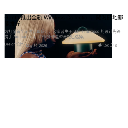
Gantri 推出全新 Wireless Collection，随时随地都
能发光
为打造首个无线灯具系列，这家诞生于 San Francisco 的设计先锋
携手 Ammunition，带来多种造型与配色选择。
Design 设计
1.0K
0
May 30, 2026