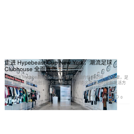
走进 Hypebeast Cup New York：潮流足球
Clubhouse 全面直击
深入探访 Hypebeast Cup 为期一整月的纽约快闪空间，在这里，足
球、时尚、音乐与创意社区激情碰撞，解锁这项运动的全新生活方
式。
1.6K
0
Jul 8, 2026