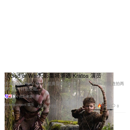
《God of War》影集将重选 Kratos 演员
主演 Ryan Hurst 因二头肌撕裂退出剧组，Prime Video 原定连拍两
季的制作计划受阻。
4 资料来源
Entertainment 娱乐
12.7K
0
Jul 20, 2026