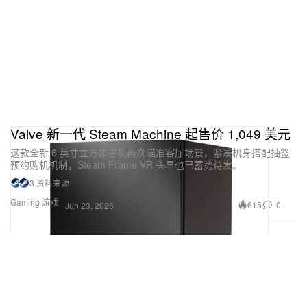
Valve 新一代 Steam Machine 起售价 1,049 美元
这款全新 6 英寸立方体主机再次瞄准客厅场景，紧凑机身搭配抽签
预约购机机制，Steam Frame VR 头显也已蓄势待发。
3 资料来源
Gaming 游戏
615
0
Jun 23, 2026