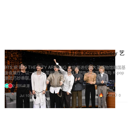
BTS 携手 British Museum 打造 Korea Gallery 艺
术导赏路线
BTS 把 BTS THE CITY ARIRANG 之旅带进伦敦大英博物馆韩国基
金会展厅，以一条精心策划的观展动线，把新罗王国文物与 K‑pop
潮流巧妙串联。
2 资料来源
Art 艺术
12.4K
0
Jul 10, 2026