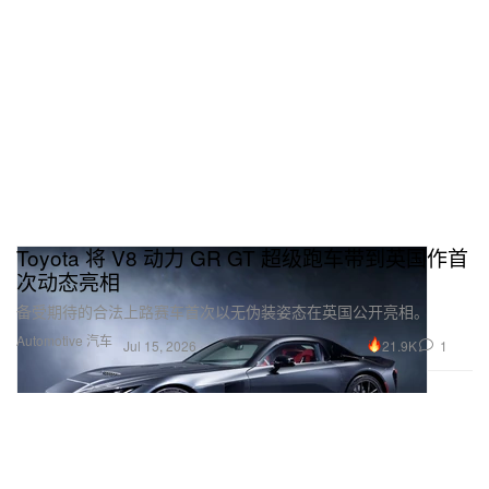
Toyota 将 V8 动力 GR GT 超级跑车带到英国作首
次动态亮相
备受期待的合法上路赛车首次以无伪装姿态在英国公开亮相。
Automotive 汽车
21.9K
1
Jul 15, 2026