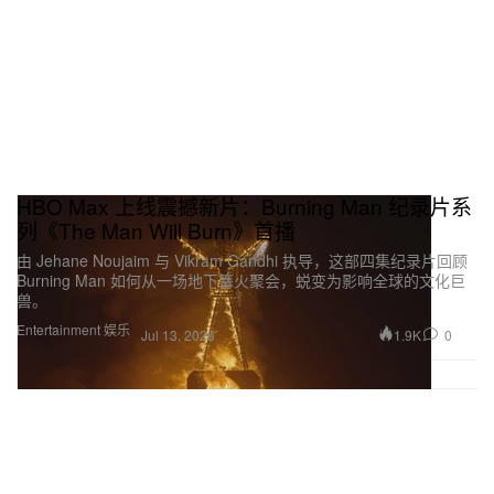
HBO Max 上线震撼新片：Burning Man 纪录片系
列《The Man Will Burn》首播
由 Jehane Noujaim 与 Vikram Gandhi 执导，这部四集纪录片回顾
Burning Man 如何从一场地下篝火聚会，蜕变为影响全球的文化巨
兽。
Entertainment 娱乐
1.9K
0
Jul 13, 2026