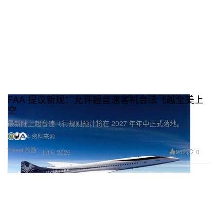
FAA 提议新规：允许超音速客机合法飞越全美上
空
最新陆上超音速飞行规则预计将在 2027 年年中正式落地。
4 资料来源
Travel 旅游
962
0
Jul 6, 2026