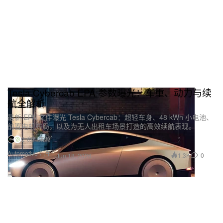
Tesla Cybercab EPA 参数曝光：车重、动力与续
航全解析
最新 EPA 文件曝光 Tesla Cybercab：超轻车身、48 kWh 小电池、
前置电机布局，以及为无人出租车场景打造的高效续航表现。
2 资料来源
Automotive 汽车
1.3K
0
Jun 18, 2026