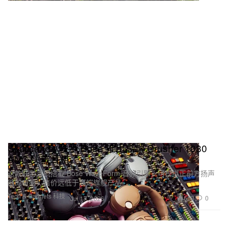
Skullcandy 联手 Bose 推出高端 Crusher 1080
ANC 头戴耳机
这款联名耳机搭载 Bose WaveForm 音频引擎，可模拟正前方扬声
器的听感，售价远低于高端旗舰产品。
Tech & Gadgets 科技
653
0
Jul 17, 2026