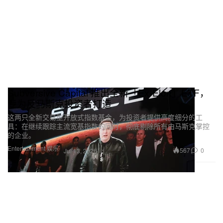
Subversive Capital 推出全新「Ex‑Elon」ETF，
专为反马斯克投资者打造
这两只全新交易型开放式指数基金，为投资者提供高度细分的工
具：在继续跟踪主流宽基指数的同时，彻底剔除所有由马斯克掌控
的企业。
Entertainment 娱乐
567
0
Jul 13, 2026