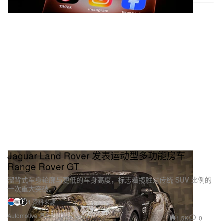
Jaguar Land Rover 发表运动型多功能房车
Range Rover GT
溜背式车身轮廓与更低的车身高度，标志着揽胜对传统 SUV 比例的
一次重大突破。
4 资料来源
Automotive 汽车
1.5K
0
Jul 22, 2026