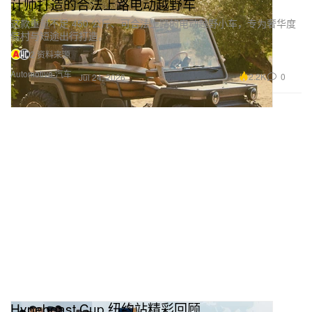
计师打造的合法上路电动越野车
这款重量不足 450 公斤、可合法上路的电动越野小车，专为奢华度
假村与短途出行打造。
2 资料来源
Automotive 汽车
2.2K
0
Jul 24, 2026
Hypebeast Cup 纽约站精彩回顾