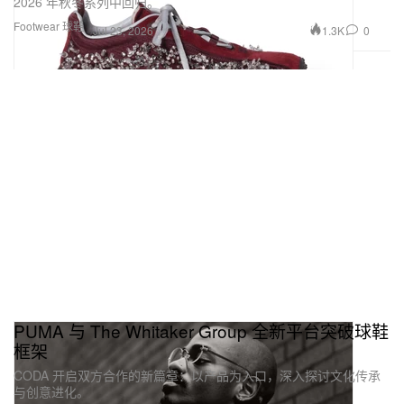
2026 年秋冬系列中回归。
Footwear 球鞋
1.3K
0
Jul 23, 2026
PUMA 与 The Whitaker Group 全新平台突破球鞋
框架
CODA 开启双方合作的新篇章：以产品为入口，深入探讨文化传承
与创意进化。