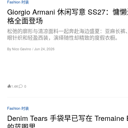
Fashion 时装
Giorgio Armani 休闲写意 SS27：
格全面登场
松弛的廓形与清凉面料一起奔赴海边盛夏：亚麻长裤
眼针织和轻盈西装，演绎随性却精致的度假衣橱。
By
Nico Gavino
/
Jun 24, 2026
1.4K
0
Fashion 时装
Denim Tears 手袋早已写在 Tremaine 
的蓝图里