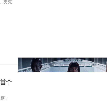
 恤、夹克、
推出首个
镜框。