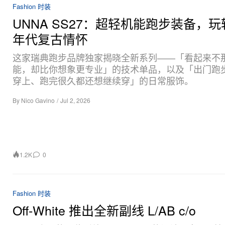
Fashion 时装
UNNA SS27：超轻机能跑步装备，玩转
年代复古情怀
这家瑞典跑步品牌独家揭晓全新系列——「看起来不
能，却比你想象更专业」的技术单品，以及「出门跑
穿上、跑完很久都还想继续穿」的日常服饰。
By
Nico Gavino
/
Jul 2, 2026
1.2K
0
Fashion 时装
Off-White 推出全新副线 L/AB c/o