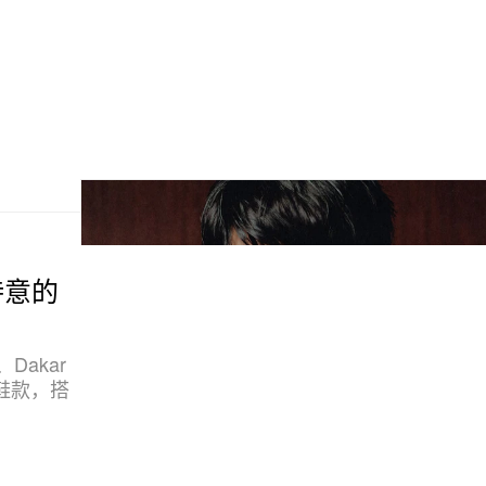
像诗意的
、Dakar
 版本鞋款，搭