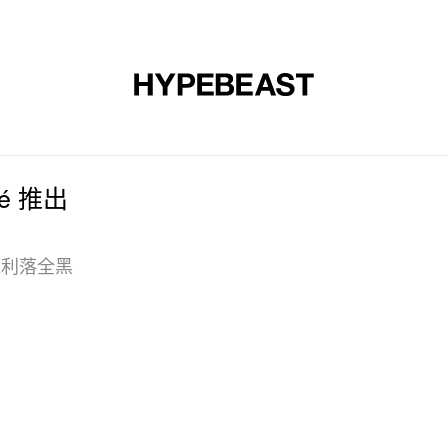
时尚
球鞋
艺术
设计
音乐
生活风格
网店
ué 推出
，打造利落全黑