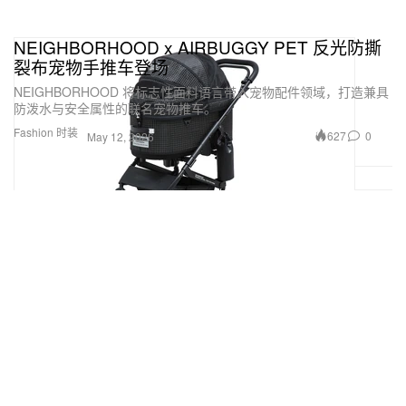
NEIGHBORHOOD x AIRBUGGY PET 反光防撕
裂布宠物手推车登场
NEIGHBORHOOD 将标志性面料语言带入宠物配件领域，打造兼具
防泼水与安全属性的联名宠物推车。
Fashion 时装
627
0
May 12, 2026