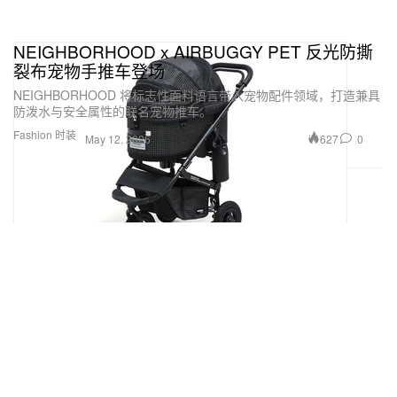
NEIGHBORHOOD x AIRBUGGY PET 反光防撕
裂布宠物手推车登场
NEIGHBORHOOD 将标志性面料语言带入宠物配件领域，打造兼具
防泼水与安全属性的联名宠物推车。
Fashion 时装
627
0
May 12, 2026