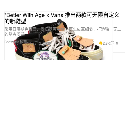
*Better With Age x Vans 推出两款可无限自定义
的新鞋型
采用日晒褪色鞋面、做旧泛黄中底与再生皮革细节，打造独一无二
的复古质感。
Footwear 球鞋
2.8K
0
May 12, 2026