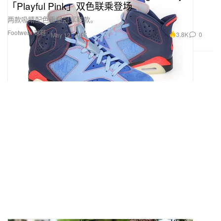
「Playful Pink」双色联乘登场
两款吸睛配色重塑冠军鞋款。
Footwear 球鞋
3.8K
0
May 12, 2026