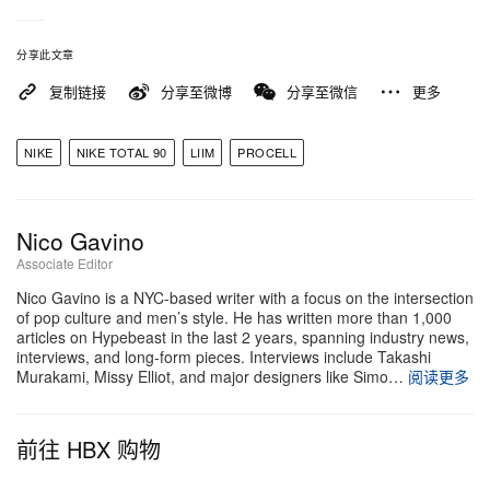
分享此文章
复制链接
分享至微博
分享至微信
更多
NIKE
NIKE TOTAL 90
LIIM
PROCELL
Nico Gavino
Associate Editor
Nico Gavino is a NYC-based writer with a focus on the intersection
of pop culture and men’s style. He has written more than 1,000
articles on Hypebeast in the last 2 years, spanning industry news,
interviews, and long-form pieces. Interviews include Takashi
Murakami, Missy Elliot, and major designers like Simo…
阅读更多
前往 HBX 购物