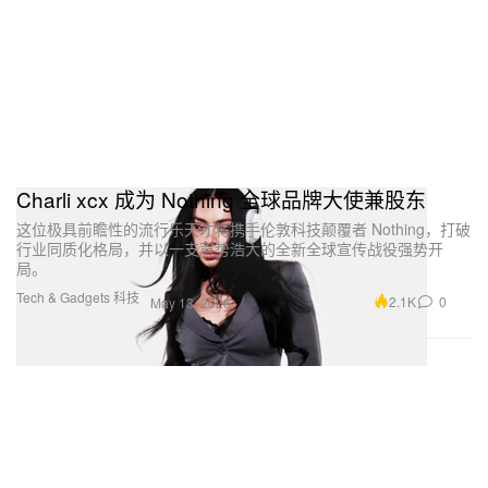
Charli xcx 成为 Nothing 全球品牌大使兼股东
这位极具前瞻性的流行乐天才将携手伦敦科技颠覆者 Nothing，打破
行业同质化格局，并以一支声势浩大的全新全球宣传战役强势开
局。
Tech & Gadgets 科技
2.1K
0
May 13, 2026