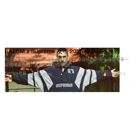
SALEM x Supreme 发布 2026 春季联名系列
向乐队阴郁而氛围感十足的声响致敬，来自纽约的街头品牌带来一
组情绪浓烈的六款服饰与配件单品。
Fashion 时装
17.6K
1
May 12, 2026