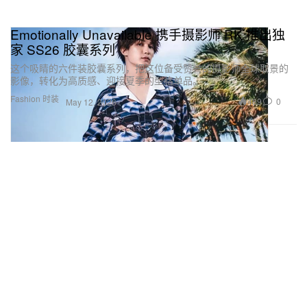
Emotionally Unavailable 携手摄影师 RK 推出独
家 SS26 胶囊系列
这个吸睛的六件装胶囊系列，把这位备受赞誉的摄影师全球取景的
影像，转化为高质感、迎接夏季的型格单品。
Fashion 时装
489
0
May 12, 2026