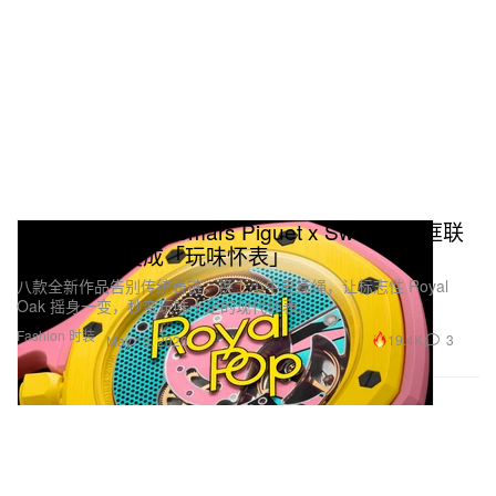
Royal Pop：Audemars Piguet x Swatch 破框联
名，把腕表变成「玩味怀表」
八款全新作品告别传统表链，换上小牛皮挂绳，让标志性 Royal
Oak 摇身一变，秒变玩味十足的现代怀表。
Fashion 时装
19.4K
3
May 13, 2026