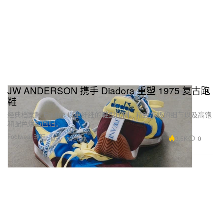
JW ANDERSON 携手 Diadora 重塑 1975 复古跑
鞋
经典档案款 Equipe 以更纤细的鞋型比例、精致高级的细节以及高饱
和配色焕新回归。
Footwear 球鞋
3.5K
0
May 13, 2026