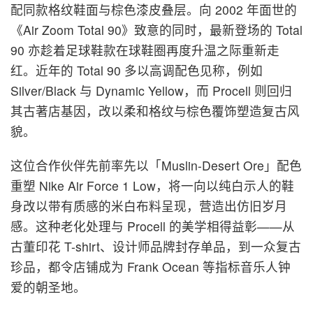
配同款格纹鞋面与棕色漆皮叠层。向 2002 年面世的
《Air Zoom Total 90》致意的同时，最新登场的 Total
90 亦趁着足球鞋款在球鞋圈再度升温之际重新走
红。近年的 Total 90 多以高调配色见称，例如
Silver/Black 与 Dynamic Yellow，而 Procell 则回归
其古著店基因，改以柔和格纹与棕色覆饰塑造复古风
貌。
这位合作伙伴先前率先以「Muslin-Desert Ore」配色
重塑 Nike Air Force 1 Low，将一向以纯白示人的鞋
身改以带有质感的米白布料呈现，营造出仿旧岁月
感。这种老化处理与 Procell 的美学相得益彰——从
古董印花 T-shirt、设计师品牌封存单品，到一众复古
珍品，都令店铺成为 Frank Ocean 等指标音乐人钟
爱的朝圣地。