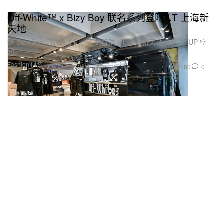
Off-White™ x Bizy Boy 联名系列登陆 I.T 上海新
天地
继 Bizy Boy 门店首发后，正式登陆 I.T 上海新天地店 POP-UP 空
间。
Fashion 时装
180
0
May 12, 2026