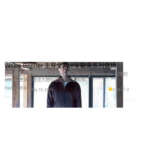
Wales Bonner 主导全新 Y-3 联乘系列登场
这位拥有牙买加血统的英国设计师，为 Yohji Yamamoto 主理的
adidas 王牌支线注入她标志性的复古风格。
Fashion 时装
3.5K
0
May 13, 2026