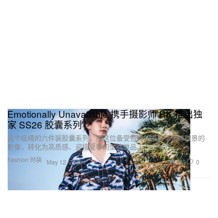
Emotionally Unavailable 携手摄影师 RK 推出独
家 SS26 胶囊系列
这个吸睛的六件装胶囊系列，把这位备受赞誉的摄影师全球取景的
影像，转化为高质感、迎接夏季的型格单品。
Fashion 时装
489
0
May 12, 2026