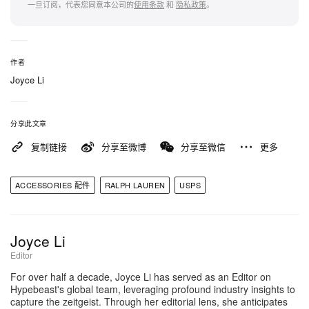
一旦订阅，代表您同意本公司的
使用条款
和
隐私政策
。
而既然是 Ralph Lauren 主理，又怎少得可穿戴的时
装设计？他将同步推出限量纪念服饰胶囊系列，与邮
票同日亮相，并于邮票揭幕仪式当日全球发售。服饰
作者
阵容包括备受期待的经典 American Flag Sweater 重
Joyce Li
塑版、一件标志性的 Polo Shirt，以及剪裁俐落的
Ball Cap。
分享此文章
复制链接
分享至微博
分享至微信
更多
「American Icons」将 United States Postal Service
250 年的历史脉络，与 Ralph Lauren 对美式传承独
ACCESSORIES 配件
RALPH LAUREN
USPS
到的品味优雅并置，成就一场极具象征意义的致敬之
作。无论你是为收藏而入手一整张邮票的专业集邮
者，还是为胶囊系列排队的时尚爱好者，这次历史级
Joyce Li
联乘都充分回应期待。邮票可于各大 USPS 门市及
Editor
官方网上渠道购买
，服饰则会于指定 Ralph Lauren
For over half a decade, Joyce Li has served as an Editor on
Hypebeast's global team, leveraging profound industry insights to
零售店舖及
官方网上商店发售
，并自 6 月 9 日起正式
capture the zeitgeist. Through her editorial lens, she anticipates