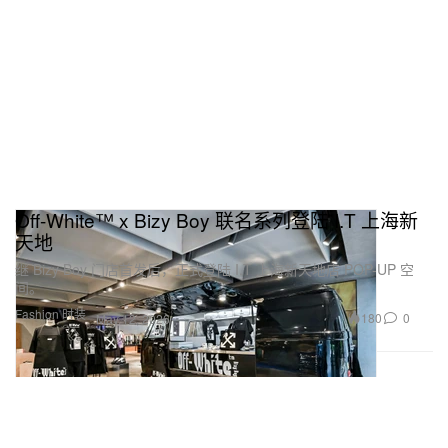
Off-White™ x Bizy Boy 联名系列登陆 I.T 上海新
天地
继 Bizy Boy 门店首发后，正式登陆 I.T 上海新天地店 POP-UP 空
间。
Fashion 时装
180
0
May 12, 2026