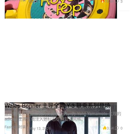
19.4K
3
May 13, 2026
Wales Bonner 主导全新 Y-3 联乘系列登场
这位拥有牙买加血统的英国设计师，为 Yohji Yamamoto 主理的
adidas 王牌支线注入她标志性的复古风格。
Fashion 时装
3.5K
0
May 13, 2026