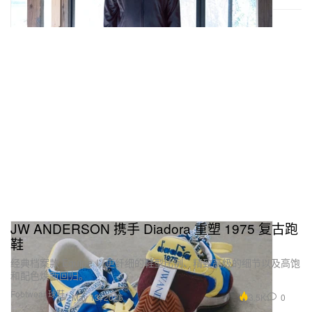
JW ANDERSON 携手 Diadora 重塑 1975 复古跑
鞋
经典档案款 Equipe 以更纤细的鞋型比例、精致高级的细节以及高饱
和配色焕新回归。
Footwear 球鞋
3.5K
0
May 13, 2026