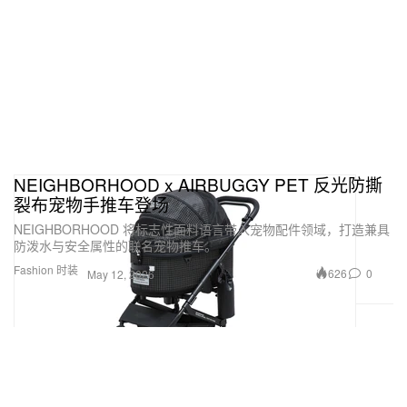
NEIGHBORHOOD x AIRBUGGY PET 反光防撕
裂布宠物手推车登场
NEIGHBORHOOD 将标志性面料语言带入宠物配件领域，打造兼具
防泼水与安全属性的联名宠物推车。
Fashion 时装
626
0
May 12, 2026