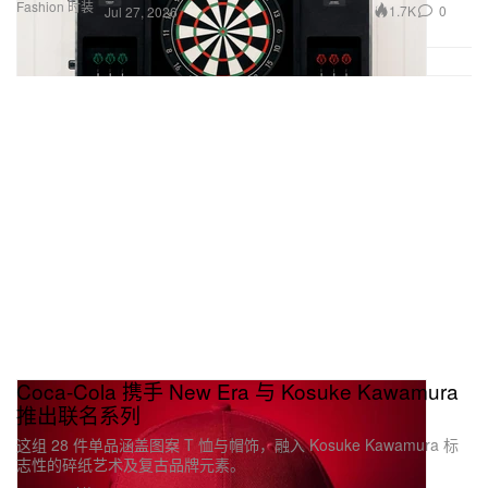
Fashion 时装
1.7K
0
Jul 27, 2026
Coca-Cola 携手 New Era 与 Kosuke Kawamura
推出联名系列
这组 28 件单品涵盖图案 T 恤与帽饰，融入 Kosuke Kawamura 标
志性的碎纸艺术及复古品牌元素。