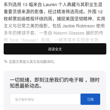
系列选用 13 幅来自 Lauren 个人典藏与其职业生涯
重要灵感来源的影像，经过精准筛选而成。外围 12
枚邮票如画框般环绕四周，捕捉美国坚韧精神、实用
主义与日常之美的缩影，包括 Jackie Robinson 使用
多年的棒球手套、一条由 Naiomi Glasses 编织的传
统 Diné（Navajo）毛毯、一辆率真朴实的皮卡货
车，以及高耸入云的 Empire State Building。
阅读全文
置于中央、作为视觉重心的第 13 枚邮票，是一幅极
这篇文章是从英文自动翻译的。
具张力的影像：Ralph Lauren 亲自设计的针织旗帜
照片，上印「1776 to 2026」字样，并以蓝色丹宁布
一切就绪，即刻注册我们的电子報 ，随时
作为边框。同时，美国邮政亦将推出独立的 2026
知悉最新动态。
U.S. Flag Mail Use Stamp 作为日常邮资使用，图像
取材自 Lauren 广为人识的 Flag Sweater，透过特写
订阅
镜头呈现针织纹理的细腻质感。