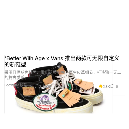
*Better With Age x Vans 推出两款可无限自定义
的新鞋型
采用日晒褪色鞋面、做旧泛黄中底与再生皮革细节，打造独一无二
的复古质感。
Footwear 球鞋
2.8K
0
May 12, 2026