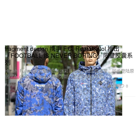
fragment design 携手 F.C. Real Bristol 推出
「FOOTBALL IS NEVER BORING」限量胶囊系
列
Hiroshi Fujiwara 为全新数码迷彩系列注入标志性美学，同步登陆原
宿 V.A. concept store，带来为期一整月的快闪体验。
Fashion 时装
1.0K
0
May 12, 2026