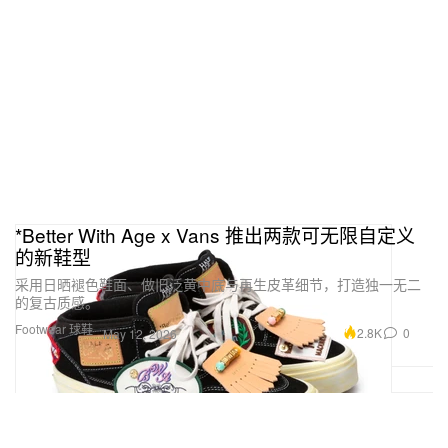
*Better With Age x Vans 推出两款可无限自定义
的新鞋型
采用日晒褪色鞋面、做旧泛黄中底与再生皮革细节，打造独一无二
的复古质感。
Footwear 球鞋
2.8K
0
May 12, 2026