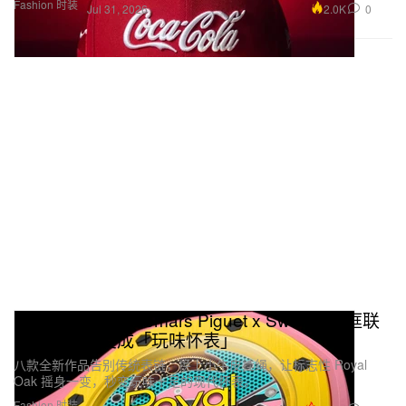
Fashion 时装
2.0K
0
Jul 31, 2026
Royal Pop：Audemars Piguet x Swatch 破框联
名，把腕表变成「玩味怀表」
八款全新作品告别传统表链，换上小牛皮挂绳，让标志性 Royal
Oak 摇身一变，秒变玩味十足的现代怀表。
Fashion 时装