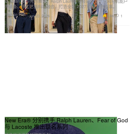
以 Milan 发布秀为舞台，Ralph Lauren 将经典绅士学院风与机能户
外装备、手工艺面料相融合，打造全新 2027 春夏风格叙事。
Fashion 时装
5.8K
1
Jun 23, 2026
New Era® 分别携手 Ralph Lauren、Fear of God
与 Lacoste 推出联名系列