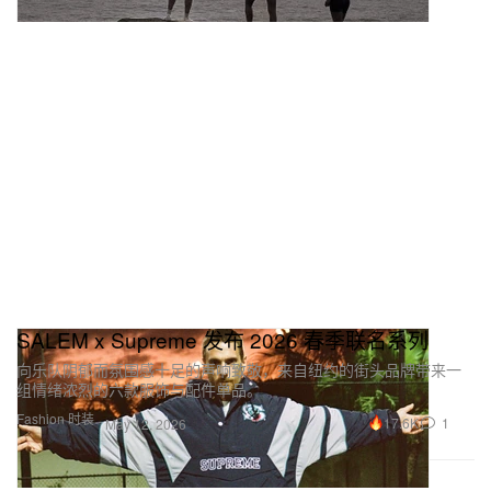
SALEM x Supreme 发布 2026 春季联名系列
向乐队阴郁而氛围感十足的声响致敬，来自纽约的街头品牌带来一
组情绪浓烈的六款服饰与配件单品。
Fashion 时装
17.6K
1
May 12, 2026