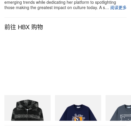
上架。
emerging trends while dedicating her platform to spotlighting
those making the greatest impact on culture today. A s…
阅读更多
前往 HBX 购物
Butter Goods
Butter Goods
Butter Goods
Faded Waffle Zip-Thru Hood
Hammer Tee
Outward Bound
立刻购入
立刻购入
立刻购入