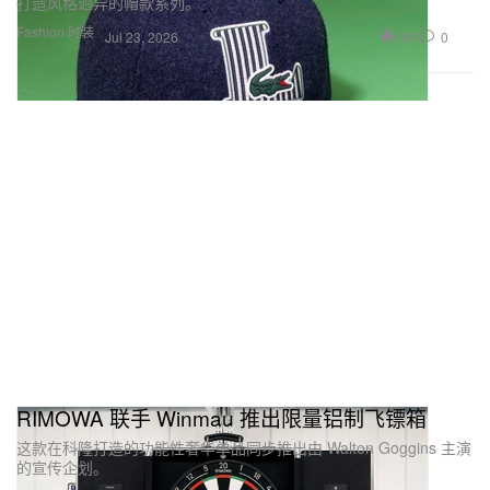
打造风格迥异的帽款系列。
Fashion 时装
188
0
Jul 23, 2026
RIMOWA 联手 Winmau 推出限量铝制飞镖箱
这款在科隆打造的功能性奢华单品同步推出由 Walton Goggins 主演
的宣传企划。