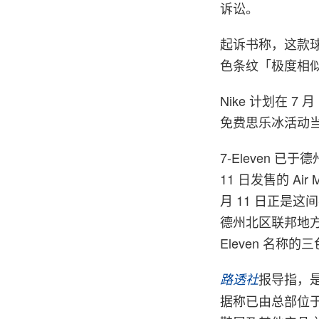
诉讼。
起诉书称，这款球
色条纹「极度相
Nike 计划在 7 月 
免费思乐冰活动
7-Eleven 
11 日发售的 A
月 11 日正是这
德州北区联邦地方
Eleven 名
报导指，是
路透社
据称已由总部位于