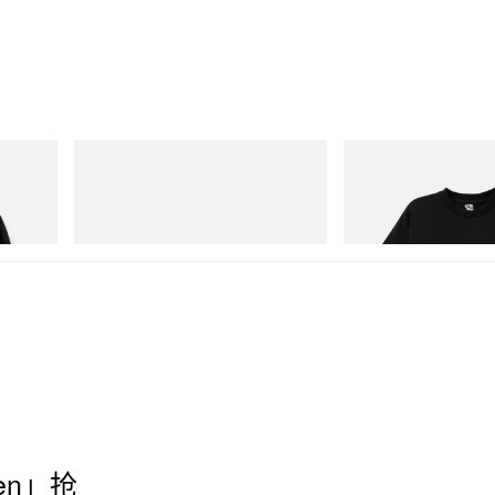
Crocs
INITIAL
Cotton
Crocs Roy
Billionaire Boys Club X In
Shirt 3
立刻购入
立刻购入
reen」抢