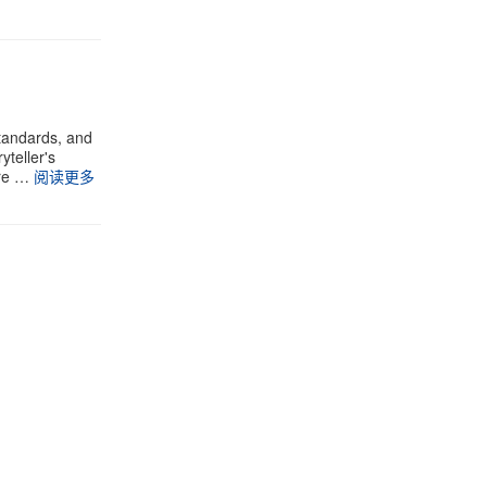
standards, and
yteller's
ure …
阅读更多