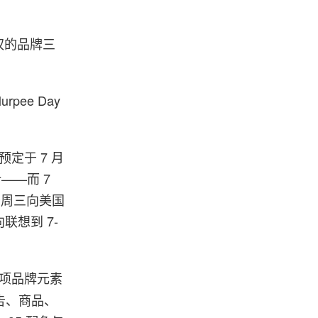
权的品牌三
urpee Day
预定于 7 月
——而 7
锁于周三向美国
想到 7-
这项品牌元素
广告、商品、