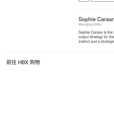
Sophie Caraa
Managing Editor
Sophie Caraan is the 
output strategy for th
instinct and a strate
前往 HBX 购物