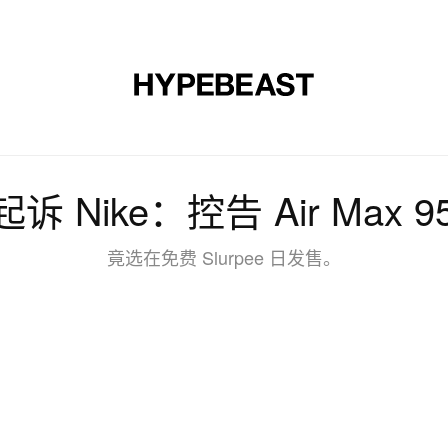
时尚
球鞋
艺术
设计
音乐
生活风格
网店
n 起诉 Nike：控告 Air Max
竟选在免费 Slurpee 日发售。