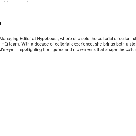
n
Managing Editor at Hypebeast, where she sets the editorial direction, 
e HQ team. With a decade of editorial experience, she brings both a stor
gist's eye — spotlighting the figures and movements that shape the cult