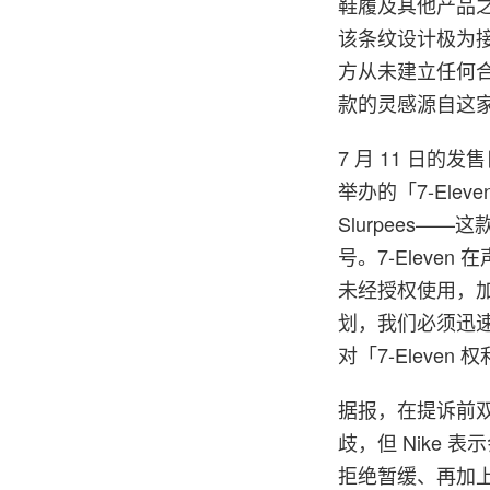
鞋履及其他产品之上
该条纹设计极为接
方从未建立任何
款的灵感源自这
7 月 11 日的
举办的「7-Ele
Slurpees
号。7-Elev
未经授权使用，加上
划，我们必须迅速
对「7-Eleve
据报，在提诉前双
歧，但 Nike 
拒绝暂缓、再加上