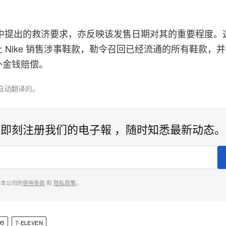
。
 在诉讼中提出的救济要求，亦反映该发售日期对其的重要程度
 Nike 销售涉事鞋款，勒令召回已经流通的所有鞋款，
外金钱赔偿。
自动翻译的。
即刻注册我们的电子報 ，随时知悉最新动态。
意本公司的
使用条款
和
隐私政策
。
95
7-ELEVEN