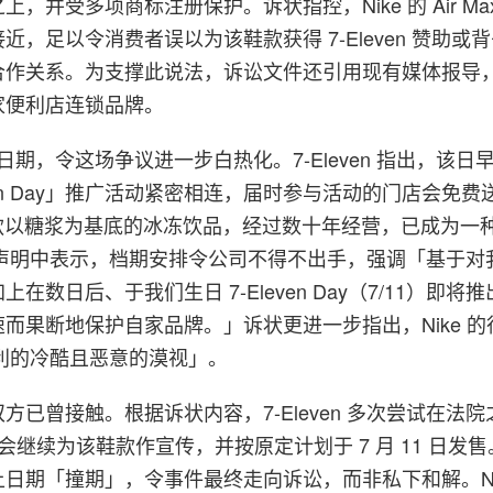
，并受多项商标注册保护。诉状指控，Nike 的 Air Max
近，足以令消费者误以为该鞋款获得 7-Eleven 赞助或
合作关系。为支撑此说法，诉讼文件还引用现有媒体报导
家便利店连锁品牌。
发售日期，令这场争议进一步白热化。7-Eleven 指出，该
ven Day」推广活动紧密相连，届时参与活动的门店会免费
——这款以糖浆为基底的冰冻饮品，经过数十年经营，已成为一
en 在声明中表示，档期安排令公司不得不出手，强调「基于
在数日后、于我们生日 7-Eleven Day（7/11）即将
而果断地保护自家品牌。」诉状更进一步指出，Nike 
n 权利的冷酷且恶意的漠视」。
方已曾接触。根据诉状内容，7-Eleven 多次尝试在法
表示会继续为该鞋款作宣传，并按原定计划于 7 月 11 日发
日期「撞期」，令事件最终走向诉讼，而非私下和解。Ni