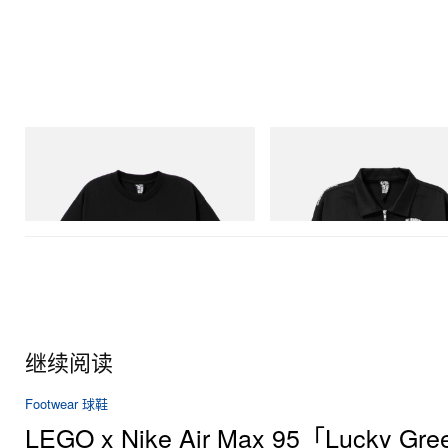
INITIAL
INITIAL
BILLIONAIRE BOYS CLUB X INITIAL D
Billionaire Boys Club X Initial D 
COTTON T-SHIRT #1
Jacket
立刻购入
立刻购入
继续阅读
Footwear 球鞋
LEGO x Nike Air Max 95「Lucky G