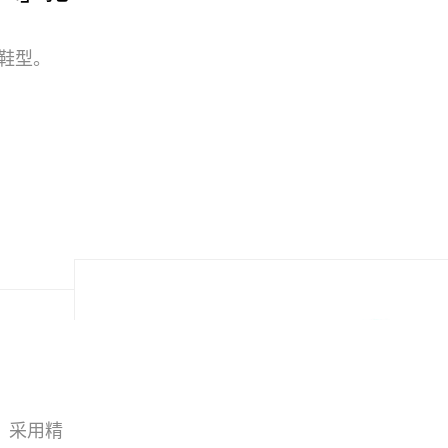
典鞋型。
级，采用精