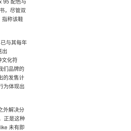
 95 配色与
背书，尽管双
，指称该鞋
日早已与其每年
送出
种文化符
对我们品牌的
推出的发售计
的行为体现出
院之外解决分
售。正是这种
ke 未有即