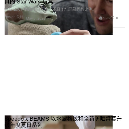
真的 Star Wars 玩具
搭载 250+ 种动作与音效，还原 1:1 屏幕同款比例。
Design 设计
1.9K
0
May 3, 2026
Speedo x BEAMS 以水波格纹和全新防晒臂套升
级年度夏日系列