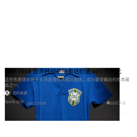
Pelé 1958 世界杯战袍拍卖估价逾 600 万美元
这件传奇球衣将于 6 月底登陆苏富比拍场，成为最受瞩目的体育藏
品之一。
1 资料来源
Sports 运动
555
0
Jun 3, 2026