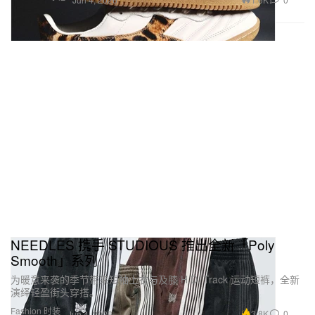
NEEDLES 携手 STUDIOUS 推出全新「Poly
Smooth」系列
为暖意来袭的季节带来短袖上衣与及膝 H.D. Track 运动短裤，全新
演绎轻盈街头穿搭。
Fashion 时装
3.8K
0
Jun 4, 2026