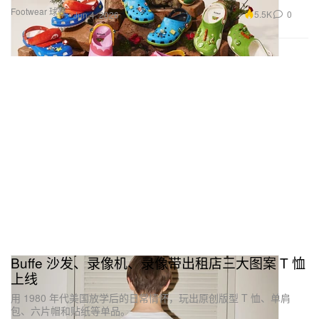
Footwear 球鞋
5.5K
0
Jun 4, 2026
Buffe 沙发、录像机、录像带出租店三大图案 T 恤
上线
用 1980 年代美国放学后的日常情怀，玩出原创版型 T 恤、单肩
包、六片帽和贴纸等单品。