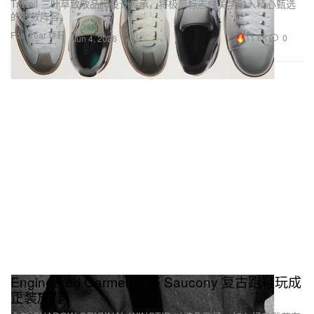
Trefoil 三叶草致敬品牌设计传承，将极简标志性美学融入精心甄选
的鞋款阵容。
Footwear 球鞋
11.6K
0
Jun 4, 2026
Engineered Garments 将 Saucony 复古跑鞋玩成
正装皮鞋