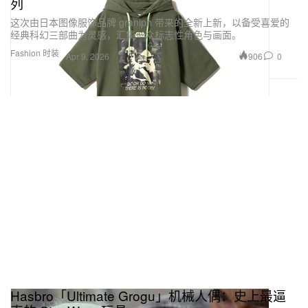
列
这次由日本图像服饰品牌 graniph 带来的全新上新，以备受喜爱的
经典科幻三部曲为灵感，汇集一众标志性角色与画面。
Fashion 时装
906
0
Apr 9, 2026
Hasbro「Ultimate Grogu」机械人偶：史上最逼