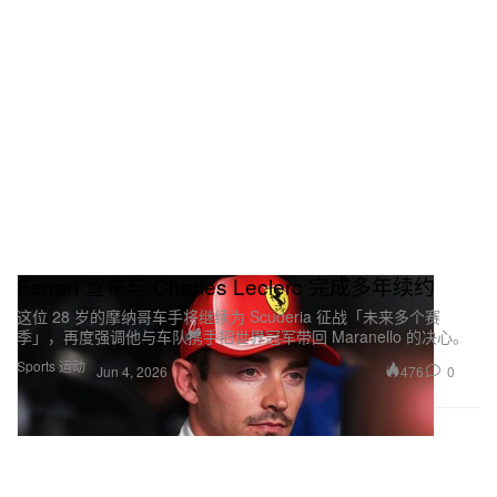
Ferrari 宣布与 Charles Leclerc 完成多年续约
这位 28 岁的摩纳哥车手将继续为 Scuderia 征战「未来多个赛
季」，再度强调他与车队携手把世界冠军带回 Maranello 的决心。
Sports 运动
476
0
Jun 4, 2026