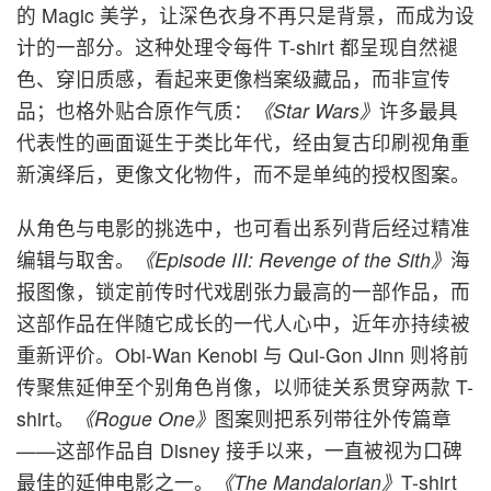
的 Magic 美学，让深色衣身不再只是背景，而成为设
计的一部分。这种处理令每件 T-shirt 都呈现自然褪
色、穿旧质感，看起来更像档案级藏品，而非宣传
品；也格外贴合原作气质：
《Star Wars》
许多最具
代表性的画面诞生于类比年代，经由复古印刷视角重
新演绎后，更像文化物件，而不是单纯的授权图案。
从角色与电影的挑选中，也可看出系列背后经过精准
编辑与取舍。
《Episode III: Revenge of the Sith》
海
报图像，锁定前传时代戏剧张力最高的一部作品，而
这部作品在伴随它成长的一代人心中，近年亦持续被
重新评价。Obi-Wan Kenobi 与 Qui-Gon Jinn 则将前
传聚焦延伸至个别角色肖像，以师徒关系贯穿两款 T-
shirt。
《Rogue One》
图案则把系列带往外传篇章
——这部作品自 Disney 接手以来，一直被视为口碑
最佳的延伸电影之一。
《The Mandalorian》
T-shirt