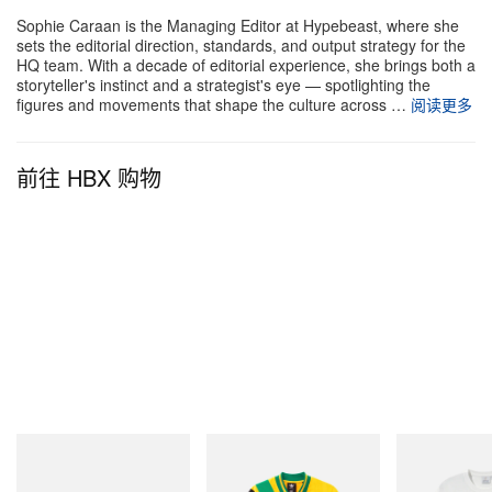
Sophie Caraan is the Managing Editor at Hypebeast, where she
sets the editorial direction, standards, and output strategy for the
HQ team. With a decade of editorial experience, she brings both a
storyteller's instinct and a strategist's eye — spotlighting the
figures and movements that shape the culture across …
阅读更多
前往 HBX 购物
Merrell 1TRL
adidas Originals
Gramicci
Merrell 1TRL X Perks And
Adidas Originals X Brain
Vase Tee
Mini Hydro Next Gen Moc
Dead Disney Football Jersey