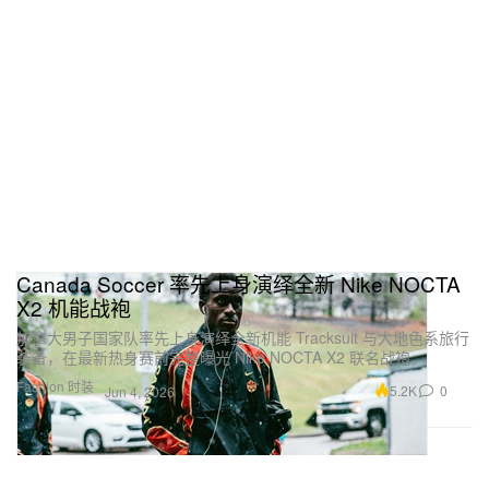
Canada Soccer 率先上身演绎全新 Nike NOCTA
X2 机能战袍
加拿大男子国家队率先上身演绎全新机能 Tracksuit 与大地色系旅行
装备，在最新热身赛前完整曝光 Nike NOCTA X2 联名战袍。
Fashion 时装
5.2K
0
Jun 4, 2026