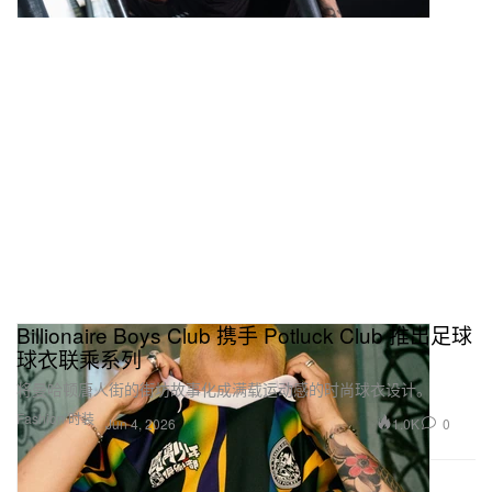
Billionaire Boys Club 携手 Potluck Club 推出足球
球衣联乘系列
将曼哈顿唐人街的街坊故事化成满载运动感的时尚球衣设计。
Fashion 时装
1.0K
0
Jun 4, 2026