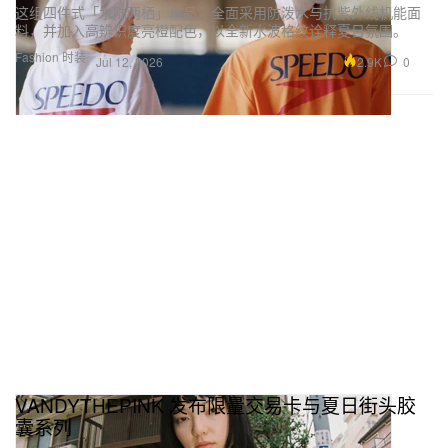
这组四件式「水陆两栖」单品，全面采用防泼水与抗紫外线机能面
料，并加入高辨识度亮橙配色，以全新水波格纹诠释夏日氛围。
Fashion 时装
2.9K
0
Jul 12, 2026
VANDYTHEPINK 发布限量交易卡与夏日街头胶
囊系列