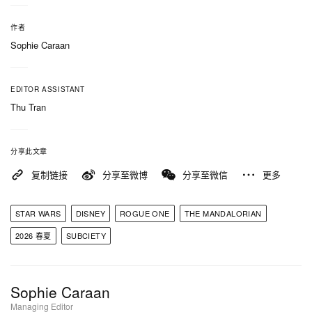
作者
Sophie Caraan
EDITOR ASSISTANT
Thu Tran
分享此文章
复制链接
分享至微博
分享至微信
更多
STAR WARS
DISNEY
ROGUE ONE
THE MANDALORIAN
2026 春夏
SUBCIETY
Sophie Caraan
Managing Editor