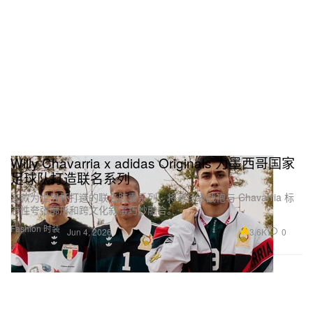
Willy Chavarria x adidas Originals 为墨西哥国家
足球队打造联名系列
这款为世界杯打造的联名胶囊系列，将赛场级战袍与 Chavarria 标
志性夸张廓形和跨文化叙事巧妙融合。
Fashion 时装
3.6K
0
Jun 4, 2026