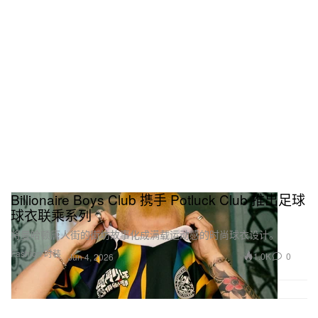
Billionaire Boys Club 携手 Potluck Club 推出足球
球衣联乘系列
将曼哈顿唐人街的街坊故事化成满载运动感的时尚球衣设计。
Fashion 时装
1.0K
0
Jun 4, 2026