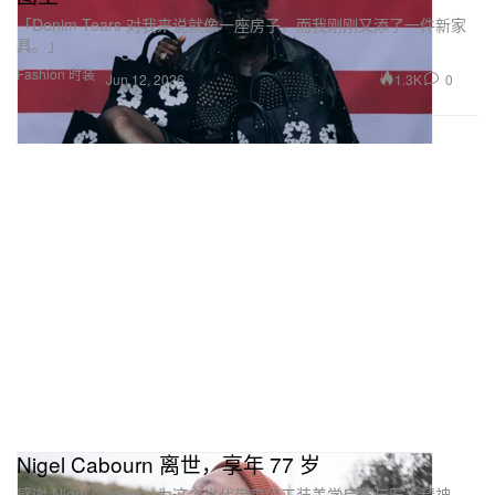
「Denim Tears 对我来说就像一座房子，而我刚刚又添了一件新家
具。」
Fashion 时装
1.3K
0
Jun 12, 2026
Nigel Cabourn 离世，享年 77 岁
感谢 Nigel Cabourn 为这个世代带来的工装美学启蒙与匠人精神。