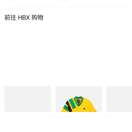
前往 HBX 购物
adidas Originals
adidas Originals
Merrell 1TRL
Handball Spezial Loafer
Adidas Originals X Brain
Merrell 1TRL X
Shoes
Dead Disney Football Jersey
Mini Hydro Nex
立刻购入
立刻购入
立刻购入