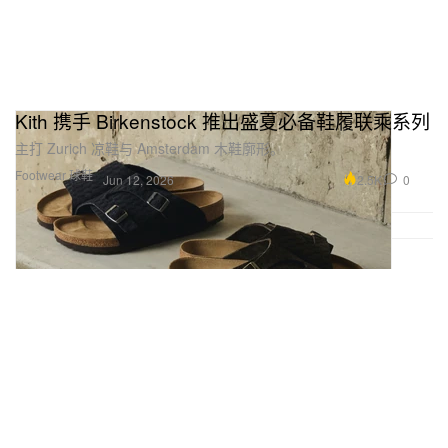
Kith 携手 Birkenstock 推出盛夏必备鞋履联乘系列
主打 Zurich 凉鞋与 Amsterdam 木鞋廓形。
Footwear 球鞋
2.5K
0
Jun 12, 2026