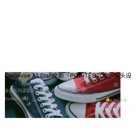
Converse All Star 全新「POINTEDTOE」尖头设
计登场
全新系列涵盖高筒及 Ox 两款经典鞋型。
Footwear 球鞋
5.7K
0
Jun 13, 2026