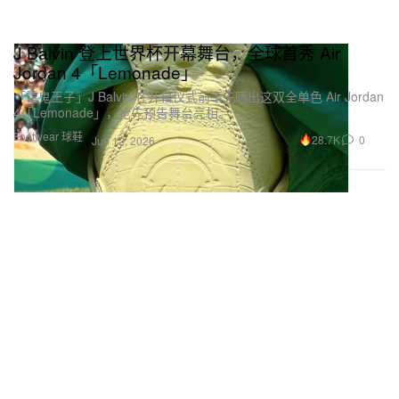
J Balvin 登上世界杯开幕舞台，全球首秀 Air
Jordan 4「Lemonade」
「雷鬼王子」J Balvin 在开幕仪式前率先晒出这双全单色 Air Jordan
4「Lemonade」，抢先预告舞台亮相。
Footwear 球鞋
28.7K
0
Jun 12, 2026