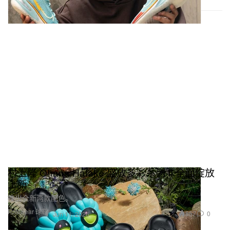
村上隆 Ohana Hatake 盛放多彩系列 II 全面绽放
上新
推出全新两款配色。
Footwear 球鞋
857
0
Jun 11, 2026