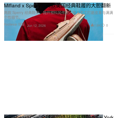
Mifland x Sperry：两款美国经典鞋履的大胆翻新
两款 Sperry 经典鞋型，抛开预科风传统，换上手工打磨皮革与满满
个性细节。
Footwear 球鞋
1.6K
0
Jun 12, 2026
Hypebeast Cup 全球巡回终站即将登陆 New York