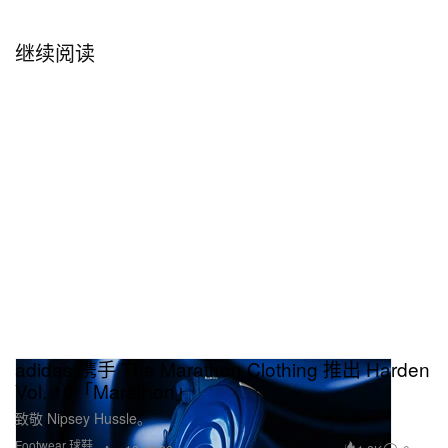
继续阅读
adidas 携手 The Marathon Clothing 推出 Harden
Vol. 10「Marathon」
致敬 Nipsey Hussle。
Footwear 球鞋