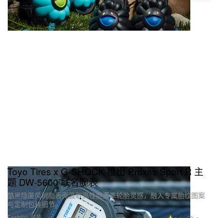
Toyo Tires x G‑SHOCK 推出 Proxes Sport R 主
题 DW‑5600 联名腕表
酷黑隐匿风树脂表壳汲取高性能夏季轮胎灵感，融入专属胎纹图案
与定制包装细节。
Fashion 时装