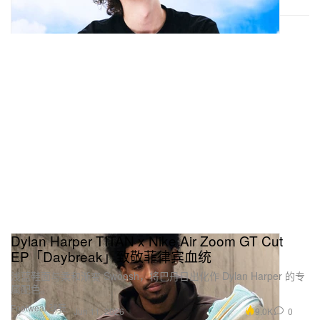
Dylan Harper TITAN x Nike Air Zoom GT Cut
EP「Daybreak」致敬菲律宾血统
浅蓝鞋面与柔和渐变 Swoosh，将巴丹日出化作 Dylan Harper 的专
属配色。
Footwear 球鞋
9.0K
0
Jun 11, 2026