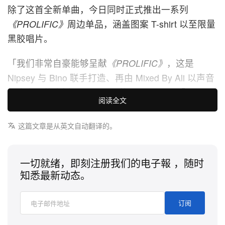
除了这首全新单曲，今日同时正式推出一系列
《PROLIFIC》
周边单品，涵盖图案 T-shirt 以至限量
黑胶唱片。
「我们非常自豪能够呈献
《PROLIFIC》
，这是
Nipsey 与 Bino 联手打造、再由 Mixed By Ali 以声音
彻底实现的企划。」Hussle 的哥哥 Samiel「Blacc
阅读全文
Sam」Asghedom 在给 Hypebeast 的声明中表示。
这篇文章是从英文自动翻译的。
「我们很荣幸可以按原意发行这张
《PROLIFIC》
专
辑，就如我弟当初的构想一样呈现。这并不是我们团
队事后东拼西凑出来的，而是 Nipsey 与 Bino 从头到
一切就绪，即刻注册我们的电子報 ，随时
知悉最新动态。
尾亲手完成的一整部作品。他对这个企划感到非常自
豪，而我们也感到非常幸运，如今终于能将它分享给
全世界。」
订阅