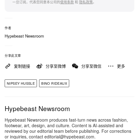
「《Sacrifices》是一堂凝聚创意能量的示范级作
一旦订阅，代表您同意本公司的
使用条款
和
隐私政策
。
品。」Bino 补充道：「几乎无需多言，所有人全情
投入，再加上 James Fauntleroy 出其不意的天才发
挥，录音内外不断涌现灵感与妙思。」
作者
Hypebeast Newsroom
距离正式发行还有约两个月时间，现已可于
《PROLIFIC》
官方网站预购专辑及选购所有周边单
分享此文章
品
，同时立即于各大串流平台循环播放
复制链接
分享至微博
分享至微信
更多
《Sacrifices》。
NIPSEY HUSSLE
BINO RIDEAUX
Hypebeast Newsroom
Hypebeast Newsroom produces fast-turn news across fashion,
footwear, art, design, and culture. Content is AI-assisted and
reviewed by our editorial team before publishing. For corrections
or inquiries, contact editorial@hypebeast.com.