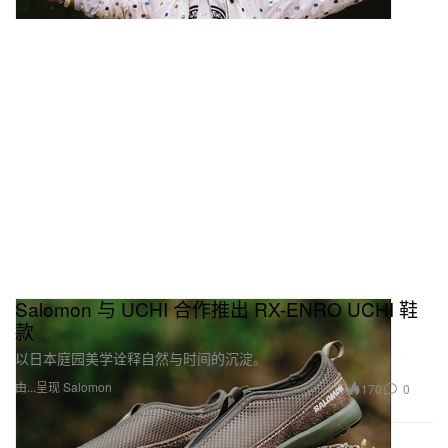
Salomon 与 UCHI 合作推出 RX-ENRO UCHI 鞋
款
以日本庭园美学诠释自然与时间的沉淀。
由...呈现 Salomon
170
0