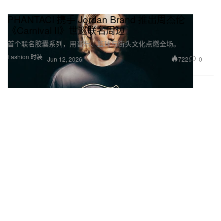
PHANTACI 携手 Jordan Brand 推出周杰伦
《Carnival II》世巡联名周边
首个联名胶囊系列，用音乐、篮球与街头文化点燃全场。
Fashion 时装
722
0
Jun 12, 2026