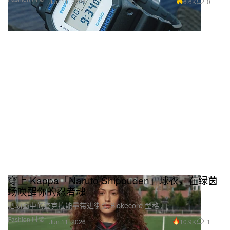
6.6K
0
Jun 11, 2026
穿上 Kappa「Naruto Shippuden」球衣，在绿茵
场唤醒你的忍者魂
把动画中的查克拉能量带进街头 Blokecore 型格。
Fashion 时装
10.9K
1
Jun 11, 2026