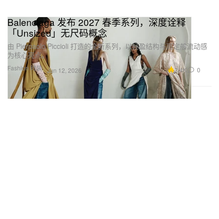
Balenciaga 发布 2027 春季系列，深度诠释
「Unsized」无尺码概念
由 Pierpaolo Piccioli 打造的全新系列，以轻盈结构与高定般流动感
为核心亮点。
Fashion 时装
2.4K
0
Jun 12, 2026