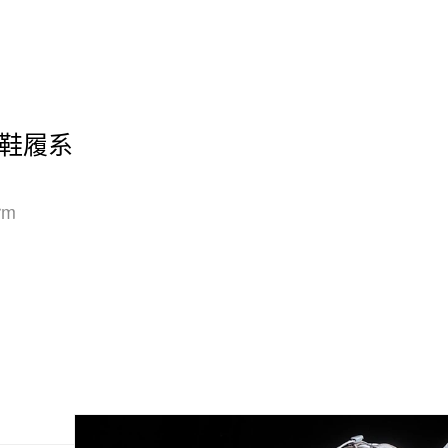
联乘鞋履系
rm