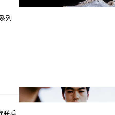
乘系列
首款联乘