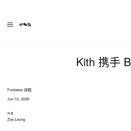
Kith 携手
Footwear 球鞋
15 of 15
Jun 12, 2026
作者
Zoe Leung