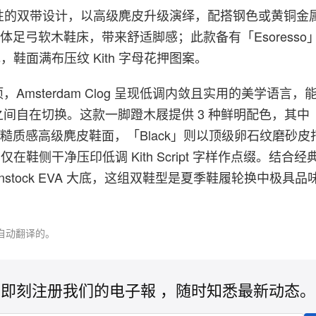
用标志性的双带设计，以高级麂皮升级演绎，配搭钢色或黄铜金
ock 立体足弓软木鞋床，带来舒适脚感；此款备有「Esoresso
配色，鞋面满布压纹 Kith 字母花押图案。
Amsterdam Clog 呈现低调内敛且实用的美学语言
间自在切换。这款一脚蹬木屐提供 3 种鲜明配色，其中「M
为粗糙质感高级麂皮鞋面，「Black」则以顶级卵石纹磨砂
，仅在鞋侧干净压印低调 Kith Script 字样作点缀。结合
kenstock EVA 大底，这组双鞋型是夏季鞋履轮换中极具
自动翻译的。
即刻注册我们的电子報 ，随时知悉最新动态。