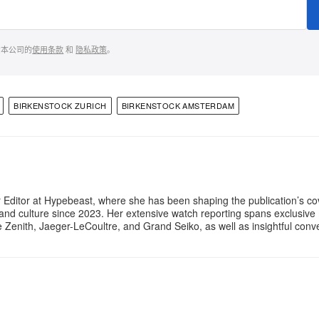
意本公司的
使用条款
和
隐私政策
。
BIRKENSTOCK ZURICH
BIRKENSTOCK AMSTERDAM
 Editor at Hypebeast, where she has been shaping the publication’s co
, and culture since 2023. Her extensive watch reporting spans exclusiv
ke Zenith, Jaeger-LeCoultre, and Grand Seiko, as well as insightful con