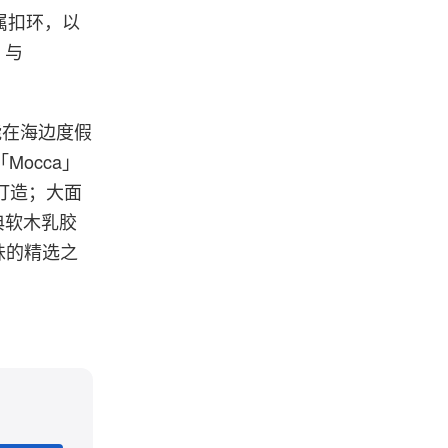
属扣环，以
」与
，能在海边度假
occa」
皮打造；大面
经典软木乳胶
品味的精选之