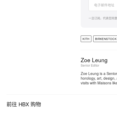
一旦订阅，代表您同
KITH
BIRKENSTOCK
Zoe Leung
Senior Editor
Zoe Leung is a Senior
horology, art, design
visits with Maisons li
前往 HBX 购物