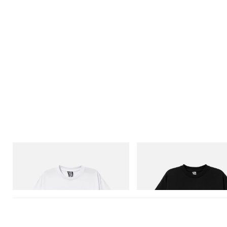
INITIAL
INITIAL
Billionaire Boys Club X Initial D Cotton T-
Billionaire Boys Club X Initial D 
Shirt 2
Shirt 3
立刻购入
立刻购入