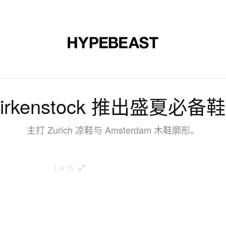
时尚
球鞋
艺术
设计
音乐
生活风格
网店
 Birkenstock 推出盛夏
主打 Zurich 凉鞋与 Amsterdam 木鞋廓形。
1 of 15