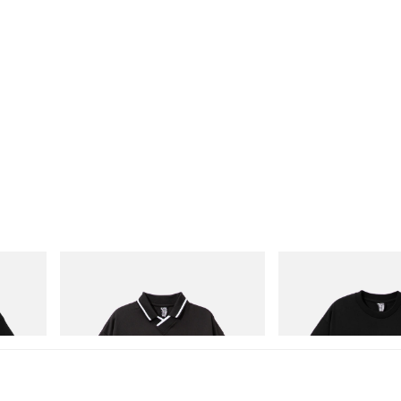
INITIAL
INITIAL
Cotton T-
Billionaire Boys Club X Initial D Game
BILLIONAIRE BOYS CLUB
Shirt
COTTON T-SHIRT #1
立刻购入
立刻购入