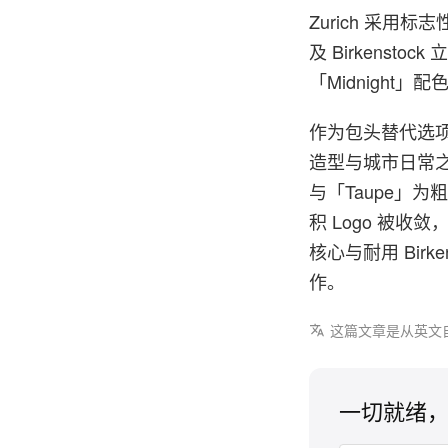
Zurich 采
及 Birkenst
「Midnight」
作为包头替代选项，
造型与城市日常之
与「Taupe」
积 Logo 被收敛
核心与耐用 Bir
作。
这篇文章是从英文
一切就绪，