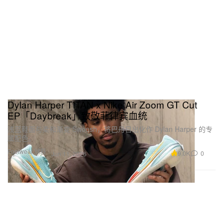
Dylan Harper TITAN x Nike Air Zoom GT Cut
EP「Daybreak」致敬菲律宾血统
浅蓝鞋面与柔和渐变 Swoosh，将巴丹日出化作 Dylan Harper 的专
属配色。
Footwear 球鞋
9.0K
0
Jun 11, 2026