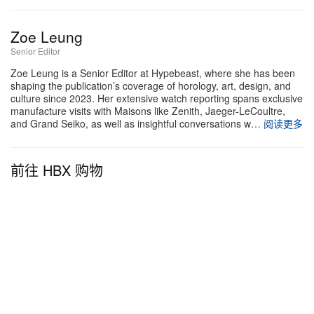
Zoe Leung
Senior Editor
Zoe Leung is a Senior Editor at Hypebeast, where she has been
shaping the publication’s coverage of horology, art, design, and
culture since 2023. Her extensive watch reporting spans exclusive
manufacture visits with Maisons like Zenith, Jaeger-LeCoultre,
and Grand Seiko, as well as insightful conversations w…
阅读更多
前往 HBX 购物