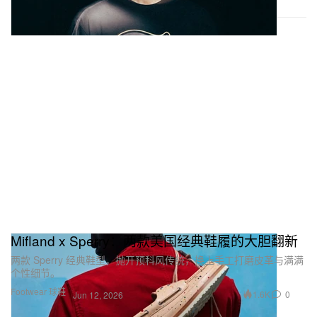
Mifland x Sperry：两款美国经典鞋履的大胆翻新
两款 Sperry 经典鞋型，抛开预科风传统，换上手工打磨皮革与满满
个性细节。
Footwear 球鞋
1.6K
0
Jun 12, 2026