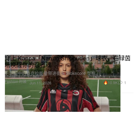
穿上 Kappa「Naruto Shippuden」球衣，在绿茵
场唤醒你的忍者魂
把动画中的查克拉能量带进街头 Blokecore 型格。
Fashion 时装
10.9K
1
Jun 11, 2026