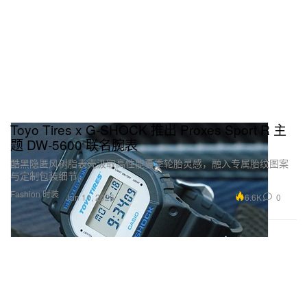
Toyo Tires x G‑SHOCK 推出 Proxes Sport R 主
题 DW‑5600 联名腕表
酷黑隐匿风树脂表壳汲取高性能夏季轮胎灵感，融入专属胎纹图案
与定制包装细节。
Fashion 时装
6.6K
0
Jun 11, 2026