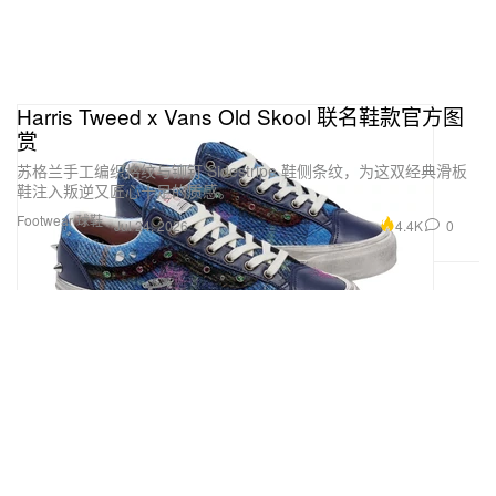
Harris Tweed x Vans Old Skool 联名鞋款官方图
赏
苏格兰手工编织格纹与铆钉 Sidestripe 鞋侧条纹，为这双经典滑板
鞋注入叛逆又匠心十足的质感。
Footwear 球鞋
4.4K
0
Jul 24, 2026