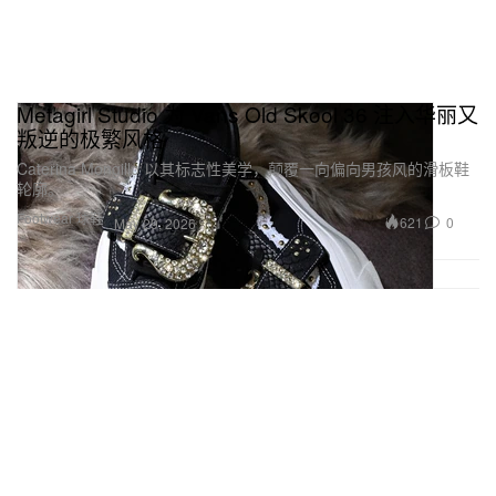
Metagirl Studio 为 Vans Old Skool 36 注入华丽又
叛逆的极繁风格
Caterina Mongillo 以其标志性美学，颠覆一向偏向男孩风的滑板鞋
轮廓。
Footwear 球鞋
621
0
May 29, 2026