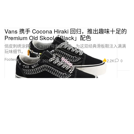
Vans 携手 Cocona Hiraki 回归，推出趣味十足的
Premium Old Skool「Black」配色
俏皮刺绣涂鸦、串珠别针与友谊手链，为这双经典滑板鞋注入满满
玩味细节。
Footwear 球鞋
2.2K
0
Jul 27, 2026