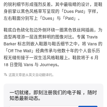
的锐利细节形成强烈反差。其中最吸睛的设计，是鞋
身前掌以黑色风格草写呈现的「Dues Paid」字样，
左右鞋面分别写上「Dues」与「Paid」。
鞋底白色硫化包边外侧环绕一圈黑色铁丝网插画，为
造型再增添一层连贯鲜明的图像对比。专属 Travis
Barker 标志则嵌入鞋跟与鞋舌细节之中，将 Vans 的
「Off The Wall」经典传承与他数十年的个人音乐历
程无缝衔接于一双生活风格鞋履上。鞋款将于 6 月
18 日登陆 Vans 与 Journeys。
这篇文章是从英文自动翻译的。
一切就绪，即刻注册我们的电子報 ，随时
知悉最新动态。