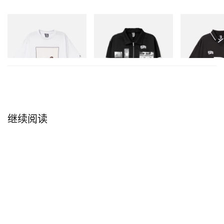
INITIAL
INITIAL
INITIAL
Billionaire Boys Club X Initial
Billionaire Boys Club X Initial
Billionaire Boys 
D Cotton T-Shirt 2
D Cotton Jacket
D Game Shirt
立刻购入
立刻购入
立刻购入
继续阅读