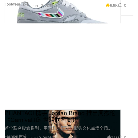
Footwear 球鞋
6.9K
0
Jun 12, 2026
PHANTACI 携手 Jordan Brand 推出周杰伦
《Carnival II》世巡联名周边
首个联名胶囊系列，用音乐、篮球与街头文化点燃全场。
Fashion 时装
723
0
Jun 12, 2026