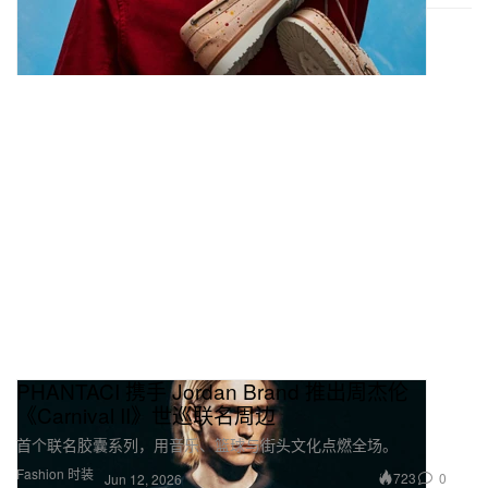
PHANTACI 携手 Jordan Brand 推出周杰伦
《Carnival II》世巡联名周边
首个联名胶囊系列，用音乐、篮球与街头文化点燃全场。
Fashion 时装
723
0
Jun 12, 2026