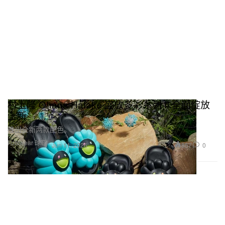
村上隆 Ohana Hatake 盛放多彩系列 II 全面绽放
上新
推出全新两款配色。
Footwear 球鞋
857
0
Jun 11, 2026