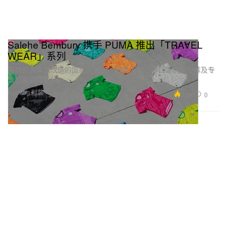
Salehe Bembury 携手 PUMA 推出「TRAVEL
WEAR」系列
系列包含深度改造的国家队球衣、图案 T 恤、多口袋机能短裤及专
业机能运动套装。
Fashion 时装
3.3K
0
Jun 9, 2026