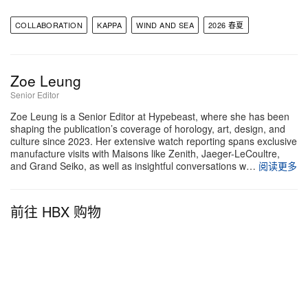
COLLABORATION
KAPPA
WIND AND SEA
2026 春夏
Zoe Leung
Senior Editor
Zoe Leung is a Senior Editor at Hypebeast, where she has been
shaping the publication’s coverage of horology, art, design, and
culture since 2023. Her extensive watch reporting spans exclusive
manufacture visits with Maisons like Zenith, Jaeger-LeCoultre,
and Grand Seiko, as well as insightful conversations w…
阅读更多
前往 HBX 购物