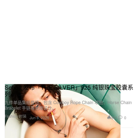
Schott 发布「THE SILVER」925 纯银珠宝胶囊系
列
九件单品集结登场，包含 Cowboy Rope Chain 项链、Horse Chain
Bracelet 手链等亮眼设计。
Fashion 时装
801
0
Jun 8, 2026