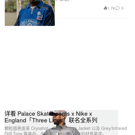
Fashion 时装
1.7K
0
Jun 9, 2026
详看 Palace Skateboards x Nike x
England「Three Lions」联名全系列
颗粒感黑皮革 Cryoshot、银色 Anthem Jacket 以及 Grey/Infrared
Drill Tops 等单品，全面展现 Palace 独有的材质美学。