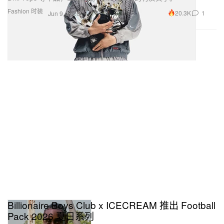
Fashion 时装
20.3K
1
Jun 9, 2026
Billionaire Boys Club x ICECREAM 推出 Football
Pack 2026 夏日系列