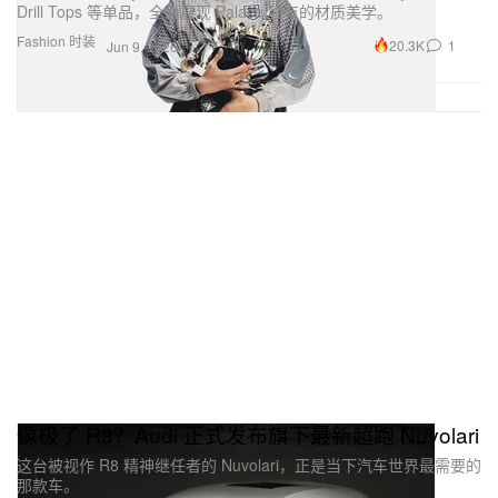
Drill Tops 等单品，全面展现 Palace 独有的材质美学。
Fashion 时装
20.3K
1
Jun 9, 2026
像极了 R8？Audi 正式发布旗下最新超跑 Nuvolari
这台被视作 R8 精神继任者的 Nuvolari，正是当下汽车世界最需要的
那款车。