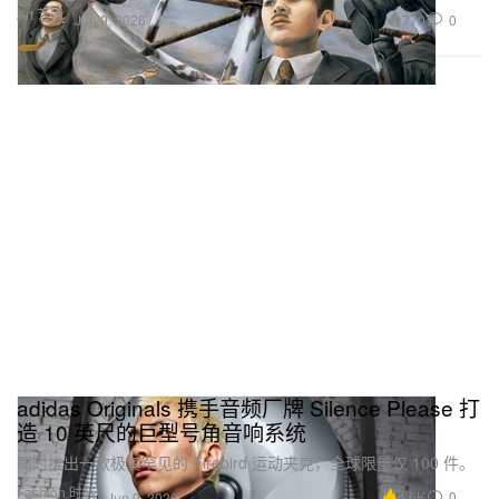
Art 艺术
770
0
Jun 9, 2026
adidas Originals 携手音频厂牌 Silence Please 打
造 10 英尺的巨型号角音响系统
同时推出一款极其罕见的 Firebird 运动夹克，全球限量仅 100 件。
Fashion 时装
4.6K
0
Jun 9, 2026