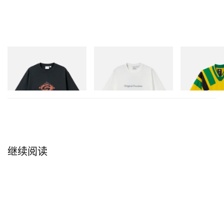
Gramicci
Gramicci
adidas Original
Flame Tee
Vase Tee
Adidas Original
Dead Disney Fo
立刻购入
立刻购入
立刻购入
继续阅读