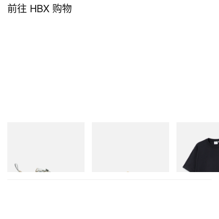
前往 HBX 购物
Merrell 1TRL
adidas Originals
Gramicci
Merrell 1TRL X Perks And
SAMBA OG
One Point Logo
Mini Cham Storm GORE-
TEX®
立刻购入
立刻购入
立刻购入