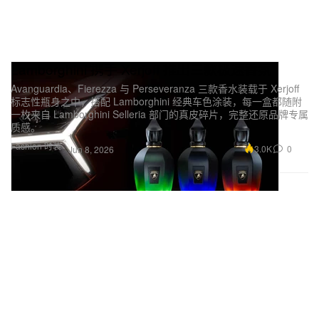
Lamborghini 携手 Xerjoff 推出三款极速香氛
Avanguardia、Fierezza 与 Perseveranza 三款香水装载于 Xerjoff
标志性瓶身之中，搭配 Lamborghini 经典车色涂装，每一盒都随附
一枚来自 Lamborghini Selleria 部门的真皮碎片，完整还原品牌专属
质感。
Fashion 时装
3.0K
0
Jun 8, 2026