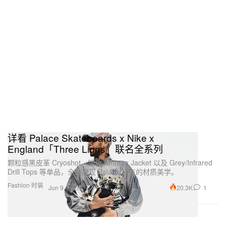
详看 Palace Skateboards x Nike x
England「Three Lions」联名全系列
颗粒感黑皮革 Cryoshot、银色 Anthem Jacket 以及 Grey/Infrared
Drill Tops 等单品，全面展现 Palace 独有的材质美学。
Fashion 时装
20.3K
1
Jun 9, 2026