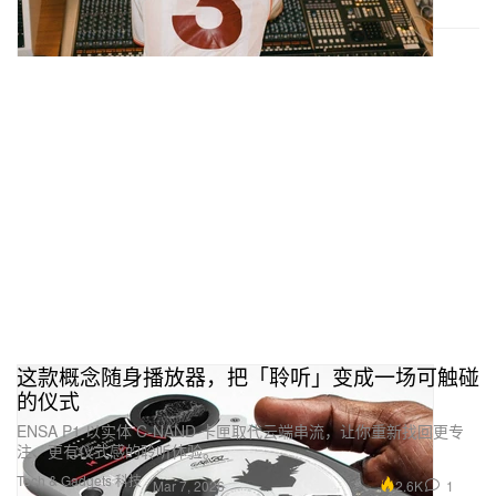
这款概念随身播放器，把「聆听」变成一场可触碰
的仪式
ENSA P1 以实体 C‑NAND 卡匣取代云端串流，让你重新找回更专
注、更有仪式感的聆听体验。
Tech & Gadgets 科技
2.6K
1
Mar 7, 2026