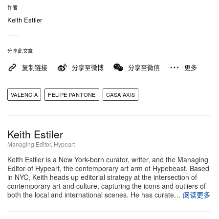
Heritage 合作，从品牌档案中调取珍贵历史素材，其
作者
中包括与 Robert George 相关的内容——这位 René
Keith Estiler
Lacoste 的挚友曾于 1927 年手绘出最初的鳄鱼标
志。通过梳理运动、美学影像与设计史之间的关联，
分享此文章
这一板块与 Casa Axis 正在搭建的更宏大语境自然而
复制链接
分享至微博
分享至微信
更多
然地同频共振。
VALENCIA
FELIPE PANTONE
CASA AXIS
本次活动采取邀请制，由 Casa Axis 亲自甄选参与阵
容。首届赛事的冠军将获委托，为 2027 年的赛事重
新设计硬地球场，确保这一项目在未来始终由艺术家
Keith Estiler
主导。
Managing Editor, Hypeart
Keith Estiler is a New York-born curator, writer, and the Managing
Casa Axis
Editor of Hypeart, the contemporary art arm of Hypebeast. Based
in NYC, Keith heads up editorial strategy at the intersection of
Calle Dr. Moliner, 21
contemporary art and culture, capturing the icons and outliers of
46183 L’Eliana
both the local and international scenes. He has curate…
阅读更多
Valencia, Spain