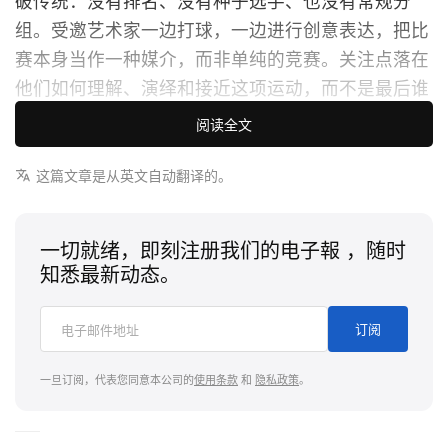
破传统：没有排名、没有种子选手、也没有常规分
组。受邀艺术家一边打球，一边进行创意表达，把比
赛本身当作一种媒介，而非单纯的竞赛。关注点落在
他们如何理解、演绎和接近这项运动，而不是最后谁
赢得胜负。
阅读全文
同期展览则从 Muñoz Collection 中精心遴选作品，汇
这篇文章是从英文自动翻译的。
聚 David Hockney、David Shrigley、Michael Craig-
Martin、Roe Ethridge、Harold Edgerton、Liliana
一切就绪，即刻注册我们的电子報 ，随时
Porter、Gusmão & Paiva、Fernando Marques
知悉最新动态。
Penteado、Lucas Benarroch、Mauro C. Martinez、
Owen Westberg、Raphae Egil 与 Ben Arpea 等艺术
订阅
家，横跨多代创作者与绘画、摄影、观念艺术等多种
媒介，皆以网球为共同的创作母题。
一旦订阅，代表您同意本公司的
使用条款
和
隐私政策
。
Lacoste 的参与远不止于品牌露出。此次与 Lacoste