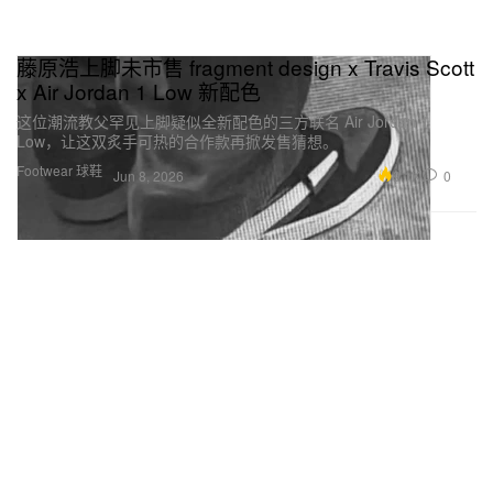
藤原浩上脚未市售 fragment design x Travis Scott
x Air Jordan 1 Low 新配色
这位潮流教父罕见上脚疑似全新配色的三方联名 Air Jordan 1
Low，让这双炙手可热的合作款再掀发售猜想。
Footwear 球鞋
9.1K
0
Jun 8, 2026