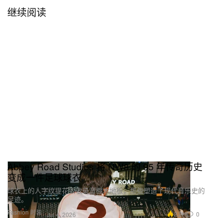
继续阅读
Abbey Road Studios 将 NW8 的 95 年传奇历史
变成一件足球球衣
球衣上的人字纹提花致敬录音棚木地板，那些塑造了现代音乐史的
足迹。
Fashion 时装
2.2K
0
Jul 4, 2026