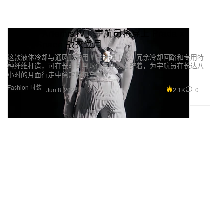
NASA「Artemis IV」宇航员将穿上 Prada x
Axiom Space 战衣登月
这款液体冷却与通风服采用工程针织工艺、冗余冷却回路和专用特
种纤维打造，可在长时间月球任务中反复穿着，为宇航员在长达八
小时的月面行走中稳定散热与通风。
Fashion 时装
2.1K
0
Jun 8, 2026