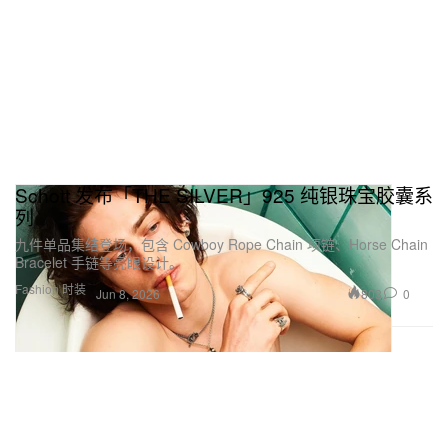
Schott 发布「THE SILVER」925 纯银珠宝胶囊系
列
九件单品集结登场，包含 Cowboy Rope Chain 项链、Horse Chain
Bracelet 手链等亮眼设计。
Fashion 时装
803
0
Jun 8, 2026