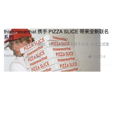
thisisneverthat 携手 PIZZA SLICE 带来全新联名
系列
图案 T 恤、logo 帽、腰包、餐盘托盘和杯垫将于 6 月 12 日正式发
售。
Fashion 时装
1.2K
0
Jun 8, 2026