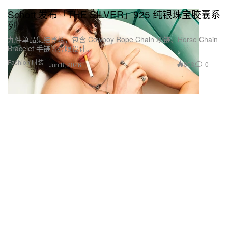
Schott 发布「THE SILVER」925 纯银珠宝胶囊系
列
九件单品集结登场，包含 Cowboy Rope Chain 项链、Horse Chain
Bracelet 手链等亮眼设计。
Fashion 时装
803
0
Jun 8, 2026