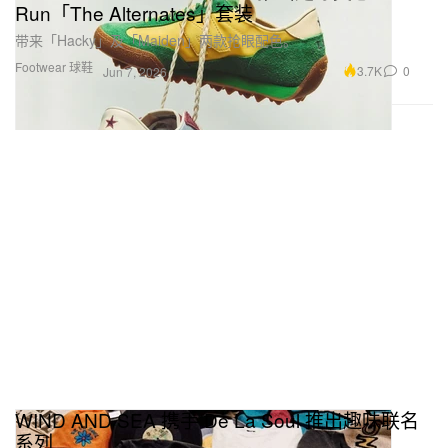
Run「The Alternates」套装
带来「Hacky」及「Maiden」两款抢眼配色。
Footwear 球鞋
3.7K
0
Jun 7, 2026
WIND AND SEA 携手 De La Soul 推出趣味联名
系列