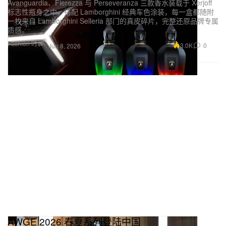
Avanguardia、Fierezza 与 Perseveranza 三款香水装载于 Xerjoff
标志性瓶身之中，搭配 Lamborghini 经典车色涂装，每一盒都随附
一枚来自 Lamborghini Selleria 部门的真皮碎片，完整还原品牌专属
质感。
Fashion 时装
3.0K
0
Jun 8, 2026
AWGE 2026 春夏系列登陆中国