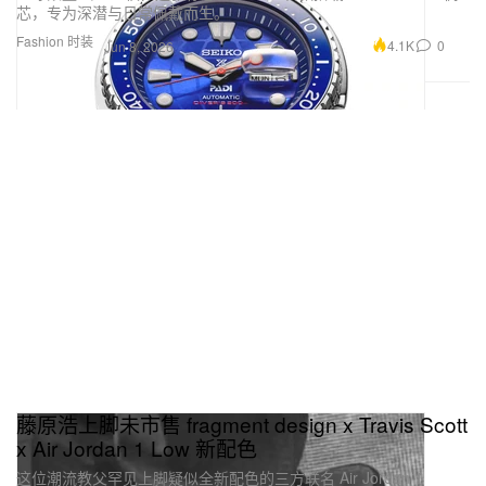
芯，专为深潜与日常佩戴而生。
Fashion 时装
4.1K
0
Jun 8, 2026
藤原浩上脚未市售 fragment design x Travis Scott
x Air Jordan 1 Low 新配色
这位潮流教父罕见上脚疑似全新配色的三方联名 Air Jordan 1