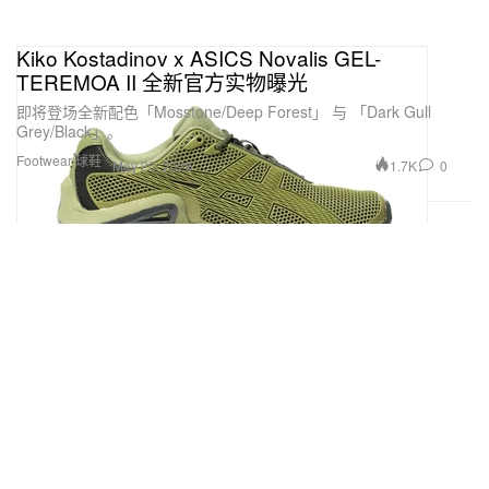
Kiko Kostadinov x ASICS Novalis GEL-
TEREMOA II 全新官方实物曝光
即将登场全新配色「Mosstone/Deep Forest」 与 「Dark Gull
Grey/Black」。
Footwear 球鞋
1.7K
0
May 20, 2026