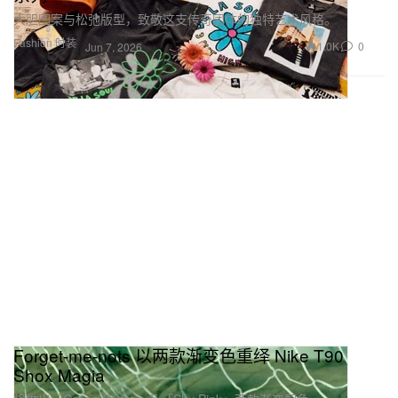
大胆图案与松弛版型，致敬这支传奇团体的独特艺术风格。
Fashion 时装
1.0K
0
Jun 7, 2026
Forget-me-nots 以两款渐变色重绎 Nike T90
Shox Magia