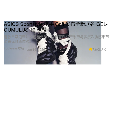
ASICS Sportstyle 携手 Griff 发布全新联名 GEL-
CUMULUS 16 球鞋
这款日常跑鞋注入芭蕾灵感，以标志性缎带系带与多层次质感细节
带来优雅新体验。
Footwear 球鞋
7.6K
0
Jun 16, 2026