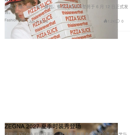
图案 T 恤、logo 帽、腰包、餐盘托盘和杯垫将于 6 月 12 日正式发
售。
Fashion 时装
1.2K
0
Jun 8, 2026
ZEGNA 2027 夏季时装秀登场
呈现出 ZEGNA 的夏日表达，赋予休闲着装考究精致的意式美学与