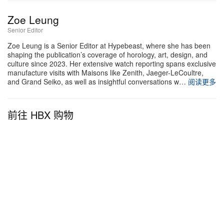
Zoe Leung
Senior Editor
Zoe Leung is a Senior Editor at Hypebeast, where she has been
shaping the publication’s coverage of horology, art, design, and
culture since 2023. Her extensive watch reporting spans exclusive
manufacture visits with Maisons like Zenith, Jaeger-LeCoultre,
and Grand Seiko, as well as insightful conversations w…
阅读更多
前往 HBX 购物