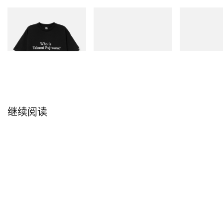
INITIAL
Puma
Puma
Billionaire Boys Club X Initial
Speedcat Once-A-Year
H-Street Once-
D Cotton T-Shirt 3
立刻购入
立刻购入
立刻购入
继续阅读