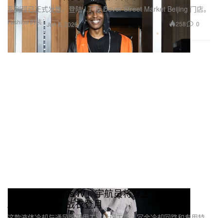
系列现已正式发售，登陆 I.T 及 Dover Street Market Beijing 门店。
Fashion 时装
258
0
Jun 8, 2026
NASA「Artemis IV」宇航员将穿上 Prada x
Axiom Space 战衣登月
这款液体冷却与通风服采用工程针织工艺、冗余冷却回路和专用特