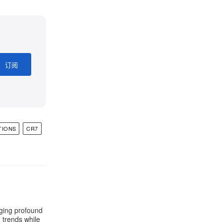
订阅
TIONS
CR7
aging profound
g trends while