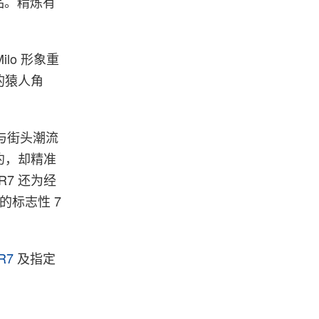
品。精炼有
lo 形象重
的猿人角
与街头潮流
约，却精准
R7 还为经
的标志性 7
R7
及指定