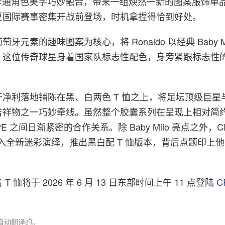
的卡通角色美学巧妙融合，带来一组焕然一新的图案服饰单
夏国际赛事密集开战前登场，时机拿捏得恰到好处。
牙元素的趣味图案为核心，将 Ronaldo 以经典 Baby Mi
，这位传奇球星身着国家队标志性配色，身旁紧跟标志性
。
净利落地铺陈在黑、白两色 T 恤之上，将足坛顶级巨星
吉祥物之一巧妙牵线。虽然整个胶囊系列在呈现上相对简
APE 之间日渐紧密的合作关系。除 Baby Milo 亮点之外，C
go 注入全新迷彩演绎，推出黑白配 T 恤版本，背后点题印上他
联名 T 恤将于 2026 年 6 月 13 日东部时间上午 11 点登陆
C
。
自动翻译的。