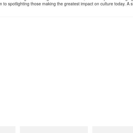
m to spotlighting those making the greatest impact on culture today. A 
Gramicci
adidas Originals