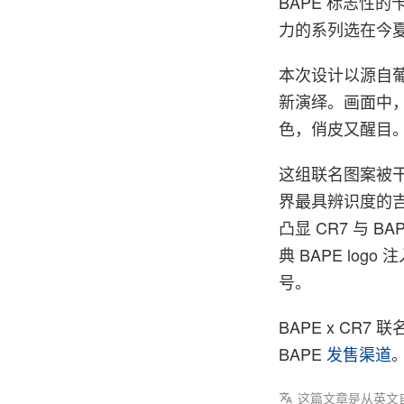
BAPE 标志性
力的系列选在今
本次设计以源自葡萄
新演绎。画面中
色，俏皮又醒目
这组联名图案被干
界最具辨识度的
凸显 CR7 与 B
典 BAPE lo
号。
BAPE x CR7 
BAPE
发售渠道
这篇文章是从英文