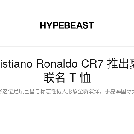
时尚
球鞋
艺术
设计
音乐
生活风格
网店
stiano Ronaldo CR7 推出
联名 T 恤
将这位足坛巨星与标志性猿人形象全新演绎，于夏季国际