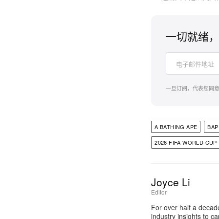
一切就绪，
一旦订阅，代表您同
A BATHING APE
BAP
2026 FIFA WORLD CUP
Joyce Li
Editor
For over half a decad
industry insights to c