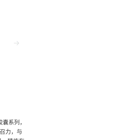
Bape
o 胶囊系列，
号召力，与