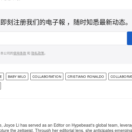
即刻注册我们的电子報 ，随时知悉最新动态。
意本公司的
使用条款
和
隐私政策
。
E
BABY MILO
COLLABORATION
CRISTIANO RONALDO
COLLABORA
e, Joyce Li has served as an Editor on Hypebeast's global team, lever
apture the zeitgeist. Through her editorial lens, she anticipates emergin