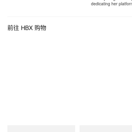
dedicating her platfor
前往 HBX 购物
Gramicci
Gramicci